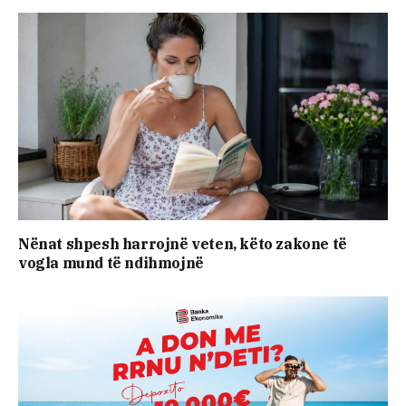
Nënat shpesh harrojnë veten, këto zakone të
vogla mund të ndihmojnë