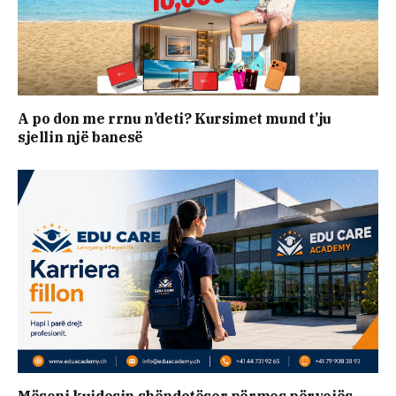
A po don me rrnu n’deti? Kursimet mund t’ju
sjellin një banesë
Mësoni kujdesin shëndetësor përmes përvojës