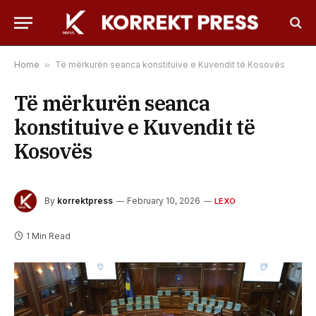
Home
»
Të mërkurën seanca konstituive e Kuvendit të Kosovës
Të mërkurën seanca
konstituive e Kuvendit të
Kosovës
By
korrektpress
February 10, 2026
LEXO
1 Min Read