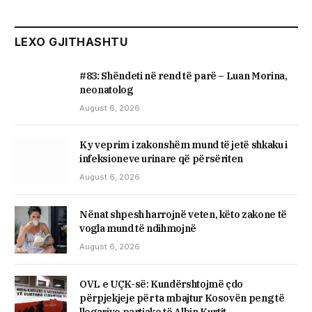
LEXO GJITHASHTU
#83: Shëndeti në rend të parë – Luan Morina,
neonatolog
August 6, 2026
Ky veprim i zakonshëm mund të jetë shkaku i
infeksioneve urinare që përsëriten
August 6, 2026
Nënat shpesh harrojnë veten, këto zakone të
vogla mund të ndihmojnë
August 6, 2026
OVL e UÇK-së: Kundërshtojmë çdo
përpjekjeje për ta mbajtur Kosovën peng të
llogarive partiake të Albin Kurtit