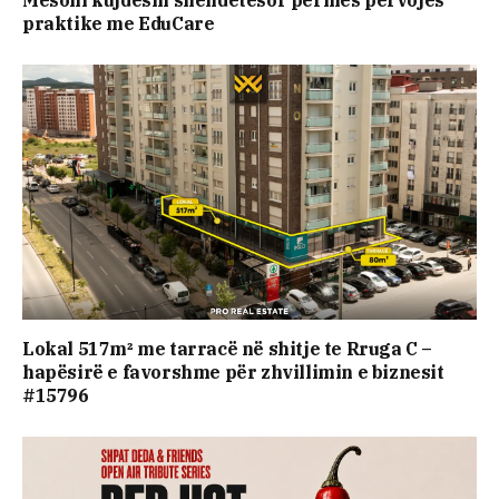
praktike me EduCare
Lokal 517m² me tarracë në shitje te Rruga C –
hapësirë e favorshme për zhvillimin e biznesit
#15796