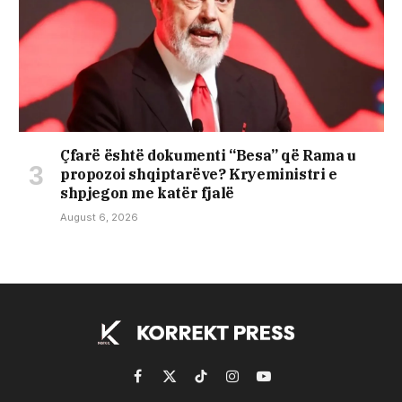
Çfarë është dokumenti “Besa” që Rama u
propozoi shqiptarëve? Kryeministri e
shpjegon me katër fjalë
August 6, 2026
Facebook
X
TikTok
Instagram
YouTube