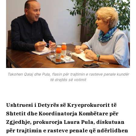
Takohen Qalaj dhe Pula, flasin për trajtimin e rasteve penale kundër
të drejtës së votimit
Ushtruesi i Detyrës së Kryeprokurorit të
Shtetit dhe Koordinatorja Kombëtare për
Zgjedhje, prokurorja Laura Pula, diskutuan
për trajtimin e rasteve penale që ndërlidhen