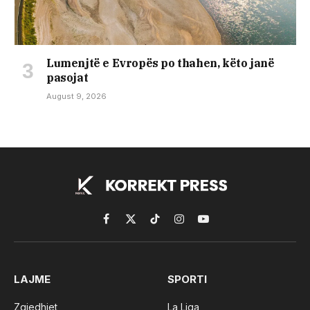
Lumenjtë e Evropës po thahen, këto janë
pasojat
August 9, 2026
Facebook
X
TikTok
Instagram
YouTube
(Twitter)
LAJME
SPORTI
Zgjedhjet
La Liga