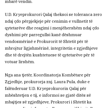
mbarë vendin.
U.D. Kryeprokurori Qalaj theksoi se toleranca zero
ndaj çdo përpjekjeje për cenimin e vullnetit të
qytetarëve dhe reagimi i menjëhershëm ndaj çdo
dyshimi për parregullsi kanë dëshmuar
vendosmërinë e Prokurorit të Shtetit për të
mbrojtur ligjshmërinë, integritetin e zgjedhjeve
dhe të drejtën kushtetuese të qytetarëve për të
votuar lirshëm.
Nga ana tjetër, Koordinatorja Kombëtare për
Zgjedhje, prokurorja znj. Laura Pula, duke e
falënderuar U.D. Kryeprokurorin Qalaj për
mbështetjen e tij, e informoi se gjatë ditës së
mbajtjes së zgjedhjeve, Prokurori i Shtetit ka