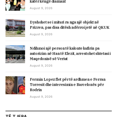
katër këngë diamant
August 9, 2026
Dyshohet se i mituri ra nga një objekt në
Prizren, pas disa ditësh ndërroi jetë në QKUK
August 9, 2026
Ndihmoi një person të kalonte kufirin pa
autorizim në Han të Elezit, arrestohet shtetasi i
Maqedonisë së Veriut
August 9, 2026
Fermin Lopez flet për të ardhmen e Ferran
Torresit dhe interesimin e Barcelonës për
Rodrin
August 9, 2026
TË TJERA