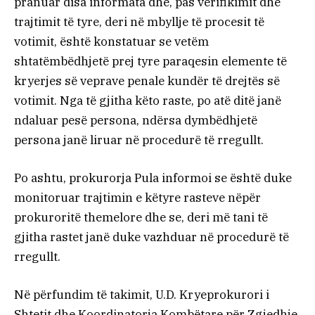
pranuar disa informata dhe, pas verifikimit dhe
trajtimit të tyre, deri në mbyllje të procesit të
votimit, është konstatuar se vetëm
shtatëmbëdhjetë prej tyre paraqesin elemente të
kryerjes së veprave penale kundër të drejtës së
votimit. Nga të gjitha këto raste, po atë ditë janë
ndaluar pesë persona, ndërsa dymbëdhjetë
persona janë liruar në procedurë të rregullt.
Po ashtu, prokurorja Pula informoi se është duke
monitoruar trajtimin e këtyre rasteve nëpër
prokuroritë themelore dhe se, deri më tani të
gjitha rastet janë duke vazhduar në procedurë të
rregullt.
Në përfundim të takimit, U.D. Kryeprokurori i
Shtetit dhe Koordinatorja Kombëtare për Zgjedhje