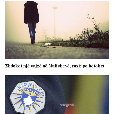
Zhduket një vajzë në Malishevë, rasti po hetohet