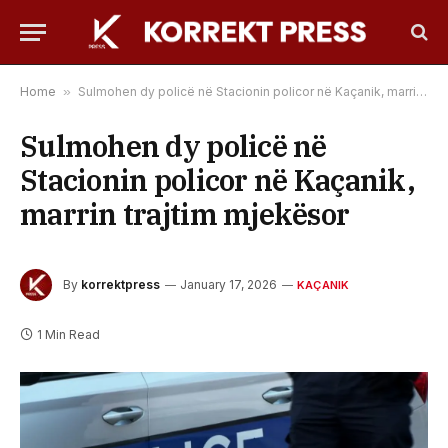
Home
»
Sulmohen dy policë në Stacionin policor në Kaçanik, marrin trajtim mjekësor
Sulmohen dy policë në
Stacionin policor në Kaçanik,
marrin trajtim mjekësor
By
korrektpress
January 17, 2026
KAÇANIK
1 Min Read