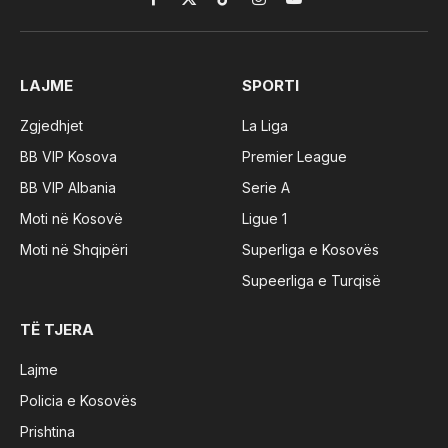
Facebook
X
TikTok
Instagram
YouTube
(Twitter)
LAJME
SPORTI
Zgjedhjet
La Liga
BB VIP Kosova
Premier League
BB VIP Albania
Serie A
Moti në Kosovë
Ligue 1
Moti në Shqipëri
Superliga e Kosovës
Supeerliga e Turqisë
TË TJERA
Lajme
Policia e Kosovës
Prishtina