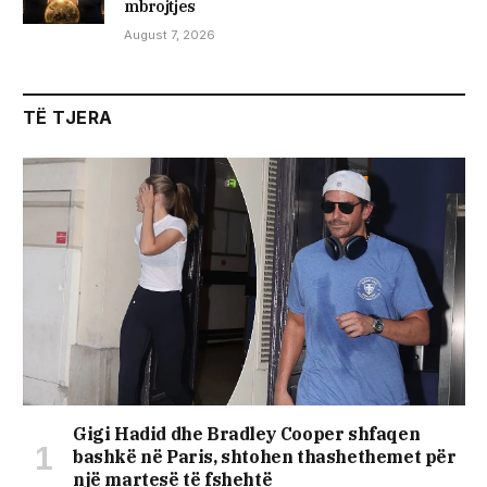
mbrojtjes
August 7, 2026
TË TJERA
Gigi Hadid dhe Bradley Cooper shfaqen
bashkë në Paris, shtohen thashethemet për
një martesë të fshehtë