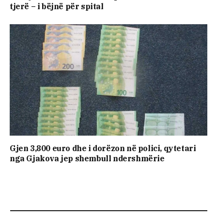
tjerë – i bëjnë për spital
Gjen 3,800 euro dhe i dorëzon në polici, qytetari
nga Gjakova jep shembull ndershmërie