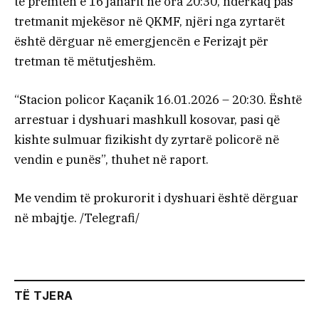
të premten e 16 janarit në ora 20:30, ndërkaq pas
tretmanit mjekësor në QKMF, njëri nga zyrtarët
është dërguar në emergjencën e Ferizajt për
tretman të mëtutjeshëm.
“Stacion policor Kaçanik 16.01.2026 – 20:30. Është
arrestuar i dyshuari mashkull kosovar, pasi që
kishte sulmuar fizikisht dy zyrtarë policorë në
vendin e punës”, thuhet në raport.
Me vendim të prokurorit i dyshuari është dërguar
në mbajtje. /Telegrafi/
TË TJERA