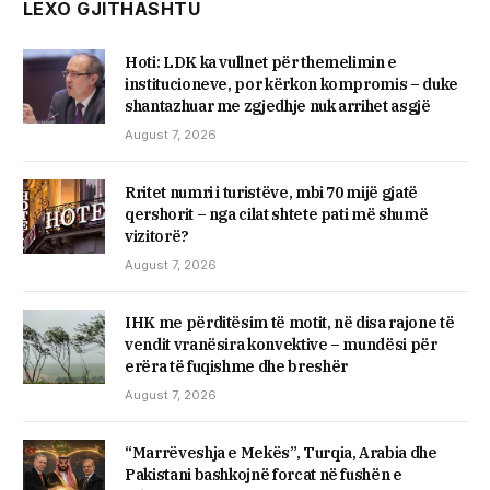
LEXO GJITHASHTU
Hoti: LDK ka vullnet për themelimin e
institucioneve, por kërkon kompromis – duke
shantazhuar me zgjedhje nuk arrihet asgjë
August 7, 2026
Rritet numri i turistëve, mbi 70 mijë gjatë
qershorit – nga cilat shtete pati më shumë
vizitorë?
August 7, 2026
IHK me përditësim të motit, në disa rajone të
vendit vranësira konvektive – mundësi për
erëra të fuqishme dhe breshër
August 7, 2026
“Marrëveshja e Mekës”, Turqia, Arabia dhe
Pakistani bashkojnë forcat në fushën e