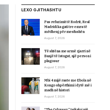
LEXO GJITHASHTU
Pas refuzimit të Rodrit, Real
Madridi ka gati tre emra të
mëdhenj për mesfushën
August 7, 2026
Të shtëna me armë zjarri në
Banjë të Istogut, një person i
plagosur
August 7, 2026
Mbi 4 mijë raste me Ebola në
Kongo shpërthimi i dytë më i
madh në histori
August 7, 2026
“The Odyssey” tejkaloi një