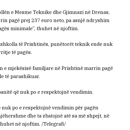
kollën e Mesme Teknike dhe Gjimnazi në Drenas,
rin pagë prej 237 euro neto, pa asnjë ndryshim
pagës minimale”, thuhet në njoftim.
shkolla të Prishtinës, punëtorët teknik ende nuk
itje të pagës.
 e mjekësisë familjare në Prishtinë marrin pagë
e të parashikuar.
panitë që nuk po e respektojnë vendimin.
ë nuk po e respektojnë vendimin për pagën
jëhershme dhe ta zbatojnë atë sa më shpejt, në
thuhet në njoftim. /Telegrafi/