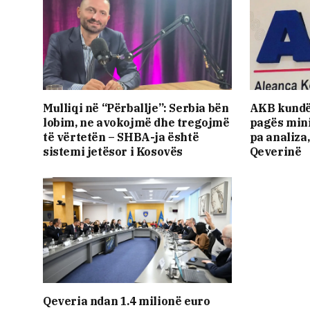
Mulliqi në “Përballje”: Serbia bën
AKB kundë
lobim, ne avokojmë dhe tregojmë
pagës mini
të vërtetën – SHBA-ja është
pa analiza
sistemi jetësor i Kosovës
Qeverinë
Qeveria ndan 1.4 milionë euro