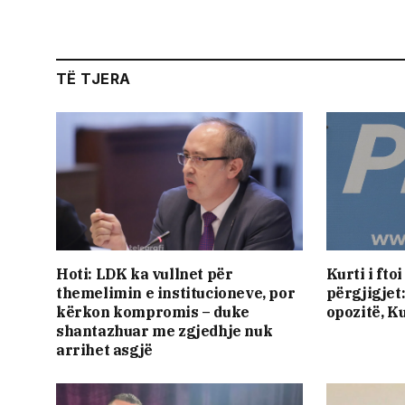
TË TJERA
Hoti: LDK ka vullnet për
​Kurti i ft
themelimin e institucioneve, por
përgjigjet
kërkon kompromis – duke
opozitë, K
shantazhuar me zgjedhje nuk
arrihet asgjë