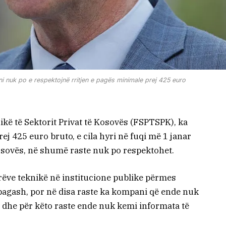
 nuk po e respektojnë rritjen e pagës minimale prej 425 euro
kë të Sektorit Privat të Kosovës (FSPTSPK), ka
j 425 euro bruto, e cila hyri në fuqi më 1 janar
osovës, në shumë raste nuk po respektohet.
ëve teknikë në institucione publike përmes
pagash, por në disa raste ka kompani që ende nuk
dhe për këto raste ende nuk kemi informata të