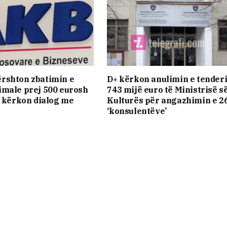
rshton zbatimin e
D+ kërkon anulimin e tenderi
male prej 500 eurosh
743 mijë euro të Ministrisë s
, kërkon dialog me
Kulturës për angazhimin e 2
‘konsulentëve’