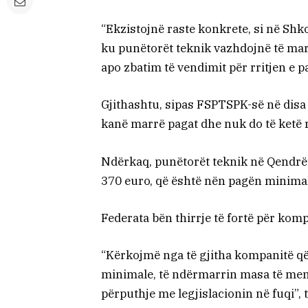
“Ekzistojnë raste konkrete, si në Sh
ku punëtorët teknik vazhdojnë të mar
apo zbatim të vendimit për rritjen e 
Gjithashtu, sipas FSPTSPK-së në disa 
kanë marrë pagat dhe nuk do të ketë rr
Ndërkaq, punëtorët teknik në Qendrën
370 euro, që është nën pagën minimal
Federata bën thirrje të fortë për kom
“Kërkojmë nga të gjitha kompanitë q
minimale, të ndërmarrin masa të men
përputhje me legjislacionin në fuqi”, 