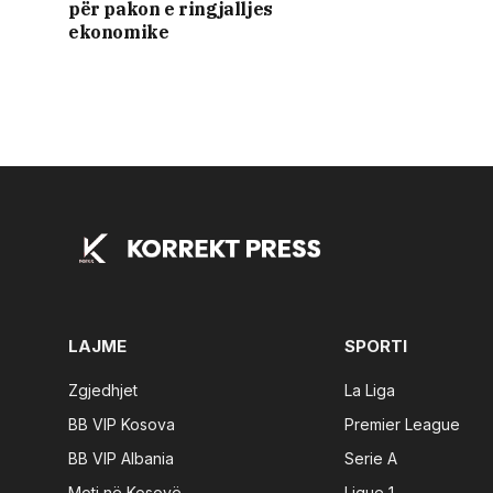
për pakon e ringjalljes
ekonomike
LAJME
SPORTI
Zgjedhjet
La Liga
BB VIP Kosova
Premier League
BB VIP Albania
Serie A
Moti në Kosovë
Ligue 1