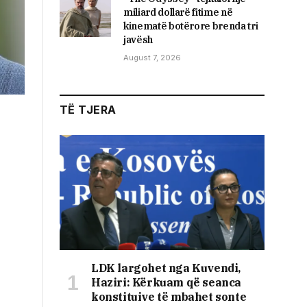
miliard dollarë fitime në
kinematë botërore brenda tri
javësh
August 7, 2026
TË TJERA
LDK largohet nga Kuvendi,
Haziri: Kërkuam që seanca
konstituive të mbahet sonte