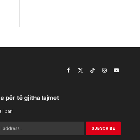
Facebook
X
TikTok
Instagram
YouTube
(Twitter)
e për të gjitha lajmet
 i pari