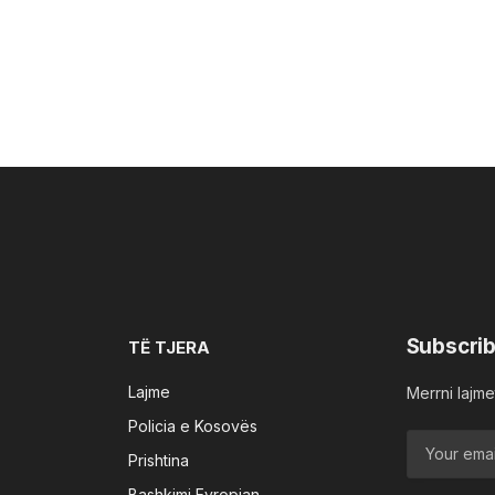
Subscrib
TË TJERA
Lajme
Merrni lajmet
Policia e Kosovës
Prishtina
Bashkimi Evropian