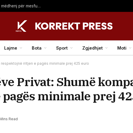
Pas refuzimit të Rodrit, Real Madridi ka gati tre emra të mëdhenj për mesfushën
Lajme
Bota
Sport
Zgjedhjet
Moti
respektojnë rritjen e pagës minimale prej 425 euro
ëve Privat: Shumë kompa
e pagës minimale prej 4
 Mins Read