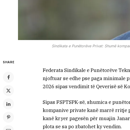
Sindikata e Punëtorëve Privat: Shumë kompani
SHARE
Federata Sindikale e Punëtorëve Tekni
njoftuar se edhe pse paga minimale pre
2026 sipas vendimit të Qeverisë së K
Sipas FSPTSPK-së, shumica e punëtor
kompanive private kanë marrë rritje 
kanë kryer pagesën për muajin Janar 
plota se sa po zbatohet ky vendim.