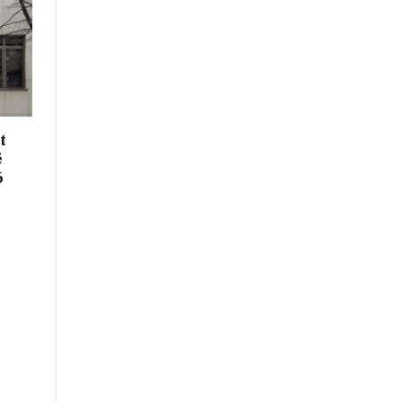
t
ë
6