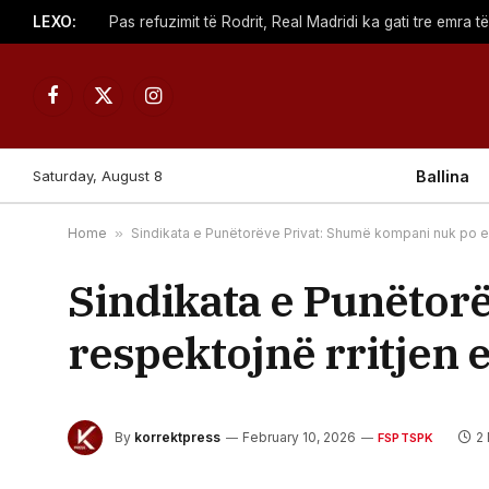
LEXO:
Facebook
X
Instagram
(Twitter)
Saturday, August 8
Ballina
Home
»
Sindikata e Punëtorëve Privat: Shumë kompani nuk po e 
Sindikata e Punëtor
respektojnë rritjen 
By
korrektpress
February 10, 2026
2
FSPTSPK