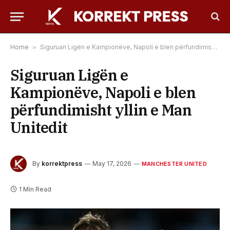
Home
»
Siguruan Ligën e Kampionëve, Napoli e blen përfundimisht yllin e Man Unitedit
Siguruan Ligën e
Kampionëve, Napoli e blen
përfundimisht yllin e Man
Unitedit
By
korrektpress
May 17, 2026
MANCHESTER UNITED
1 Min Read