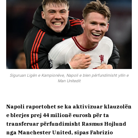
Siguruan Ligën e Kampionëve, Napoli e blen përfundimisht yllin e
Man Unitedit
Napoli raportohet se ka aktivizuar klauzolën
e blerjes prej 44 milionë eurosh për ta
transferuar përfundimisht Rasmus Hojlund
nga Manchester United, sipas Fabrizio