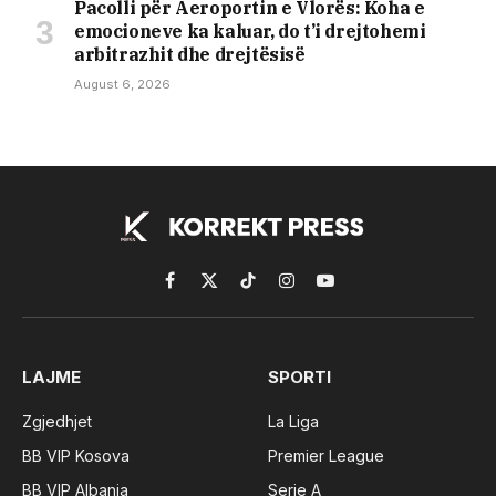
Pacolli për Aeroportin e Vlorës: Koha e
emocioneve ka kaluar, do t’i drejtohemi
arbitrazhit dhe drejtësisë
August 6, 2026
Facebook
X
TikTok
Instagram
YouTube
(Twitter)
LAJME
SPORTI
Zgjedhjet
La Liga
BB VIP Kosova
Premier League
BB VIP Albania
Serie A