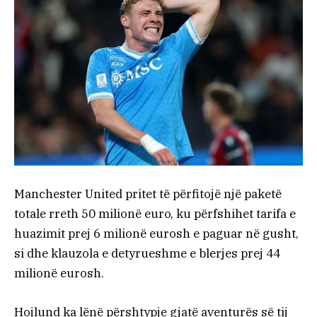
Manchester United pritet të përfitojë një paketë
totale rreth 50 milionë euro, ku përfshihet tarifa e
huazimit prej 6 milionë eurosh e paguar në gusht,
si dhe klauzola e detyrueshme e blerjes prej 44
milionë eurosh.
Hojlund ka lënë përshtypje gjatë aventurës së tij