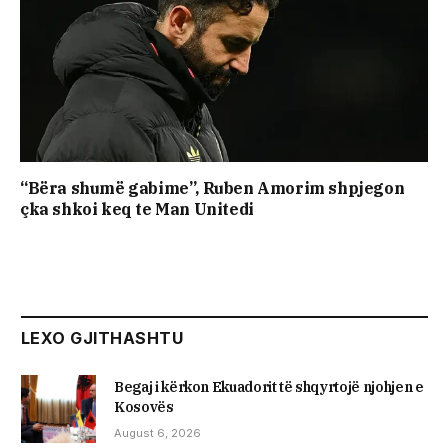
“Bëra shumë gabime”, Ruben Amorim shpjegon
çka shkoi keq te Man Unitedi
LEXO GJITHASHTU
Begaj i kërkon Ekuadorit të shqyrtojë njohjen e
Kosovës
August 6, 2026