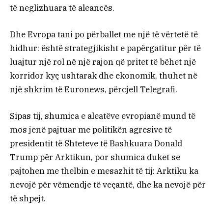
të neglizhuara të aleancës.
Dhe Evropa tani po përballet me një të vërtetë të
hidhur: është strategjikisht e papërgatitur për të
luajtur një rol në një rajon që pritet të bëhet një
korridor kyç ushtarak dhe ekonomik, thuhet në
një shkrim të Euronews, përcjell Telegrafi.
Sipas tij, shumica e aleatëve evropianë mund të
mos jenë pajtuar me politikën agresive të
presidentit të Shteteve të Bashkuara Donald
Trump për Arktikun, por shumica duket se
pajtohen me thelbin e mesazhit të tij: Arktiku ka
nevojë për vëmendje të veçantë, dhe ka nevojë për
të shpejt.