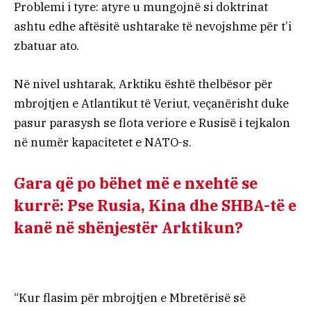
Problemi i tyre: atyre u mungojnë si doktrinat
ashtu edhe aftësitë ushtarake të nevojshme për t’i
zbatuar ato.
Në nivel ushtarak, Arktiku është thelbësor për
mbrojtjen e Atlantikut të Veriut, veçanërisht duke
pasur parasysh se flota veriore e Rusisë i tejkalon
në numër kapacitetet e NATO-s.
Gara që po bëhet më e nxehtë se
kurrë: Pse Rusia, Kina dhe SHBA-të e
kanë në shënjestër Arktikun?
“Kur flasim për mbrojtjen e Mbretërisë së