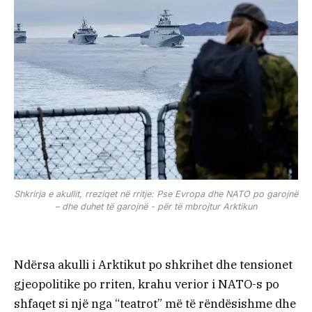
Shkrirja e akullit, rreziqet në rritje: Pse Evropa dhe NATO po garojnë
– dhe duhet të garojnë - për të mbrojtur Arktikun
Ndërsa akulli i Arktikut po shkrihet dhe tensionet
gjeopolitike po rriten, krahu verior i NATO-s po
shfaqet si një nga “teatrot” më të rëndësishme dhe