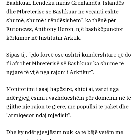
Bashkuar, hendeku midis Grenlandës, Islandës
dhe Mbretërisë së Bashkuar në veçanti është
shumë, shumë i rëndësishëm”, ka thënë për
Euronews, Anthony Heron, një bashkëpunëtor
kërkimor në Institutin Arktik.
Sipas tij, “çdo forcë ose ushtri kundërshtare që do
t’i afrohet Mbretërisë së Bashkuar ka shumë të
ngjarë të vijë nga rajoni i Arktikut”.
Monitorimi i asaj hapësire, shtoi ai, varet nga
ndërgjegjësimi i vazhdueshëm për domenin në të
gjithë një rajon të gjerë, me popullsi të pakët dhe
“armiqësor ndaj mjedisit”.
Dhe ky ndërgjegjësim nuk ka të bëjë vetëm me