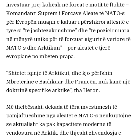
investuar prej kohësh në forcat e motit të ftohtë –
Komandanti Suprem i Forcave Aleate të NATO-s
për Evropën muajin e kaluar i përshkroi aftësitë e
tyre si “të jashtëzakonshme” dhe “të pozicionuara
në mënyrë unike për të forcuar sigurinë veriore të
NATO-s dhe Arktikun” – por aleatët e tjerë
evropianë po mbeten prapa.
“Shtetet fqinje të Arktikut, dhe kjo përfshin
Mbretërinë e Bashkuar dhe Francën, nuk kanë një
doktrinë specifike arktike”, tha Heron.
Më thelbësisht, dekada të tëra investimesh të
pamjaftueshme nga aleatët e NATO-s nënkuptojnë
se aktualisht ka pak kapacitete moderne të
vendosura në Arktik, dhe thjesht zhvendosja e