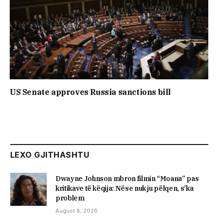
US Senate approves Russia sanctions bill
LEXO GJITHASHTU
Dwayne Johnson mbron filmin “Moana” pas
kritikave të këqija: Nëse nuk ju pëlqen, s’ka
problem
August 8, 2026