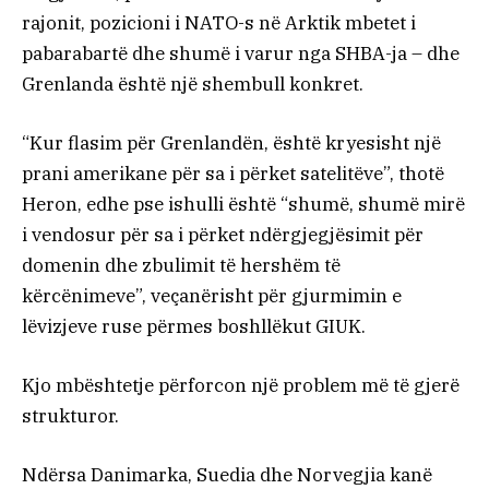
rajonit, pozicioni i NATO-s në Arktik mbetet i
pabarabartë dhe shumë i varur nga SHBA-ja – dhe
Grenlanda është një shembull konkret.
“Kur flasim për Grenlandën, është kryesisht një
prani amerikane për sa i përket satelitëve”, thotë
Heron, edhe pse ishulli është “shumë, shumë mirë
i vendosur për sa i përket ndërgjegjësimit për
domenin dhe zbulimit të hershëm të
kërcënimeve”, veçanërisht për gjurmimin e
lëvizjeve ruse përmes boshllëkut GIUK.
Kjo mbështetje përforcon një problem më të gjerë
strukturor.
Ndërsa Danimarka, Suedia dhe Norvegjia kanë