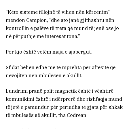
“Këto sisteme fillojnë të vihen nën kërcënim”,
mendon Campion, “dhe ato janë gjithashtu nën
kontrollin e palëve të treta që mund të jenë ose jo
në përputhje me interesat tona.”
Por kjo është vetëm maja e ajsbergut.
Sfidat bëhen edhe më të mprehta për aftësitë që
nevojiten nën mbulesën e akullit.
Lundrimi pranë polit magnetik është i vështirë,
komunikimi është i ndërprerë dhe rishfaqja mund
të jetë e pamundur për periudha të gjata për shkak
të mbulesës së akullit, tha Codrean.