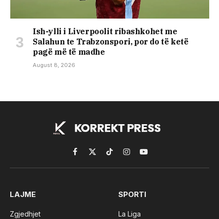
Ish-ylli i Liverpoolit ribashkohet me
Salahun te Trabzonspori, por do të ketë
pagë më të madhe
August 8, 2026
Facebook
X
TikTok
Instagram
YouTube
(Twitter)
LAJME
SPORTI
Zgjedhjet
La Liga