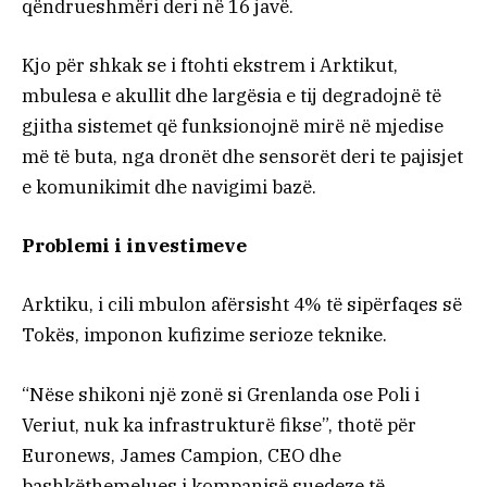
qëndrueshmëri deri në 16 javë.
Kjo për shkak se i ftohti ekstrem i Arktikut,
mbulesa e akullit dhe largësia e tij degradojnë të
gjitha sistemet që funksionojnë mirë në mjedise
më të buta, nga dronët dhe sensorët deri te pajisjet
e komunikimit dhe navigimi bazë.
Problemi i investimeve
Arktiku, i cili mbulon afërsisht 4% të sipërfaqes së
Tokës, imponon kufizime serioze teknike.
“Nëse shikoni një zonë si Grenlanda ose Poli i
Veriut, nuk ka infrastrukturë fikse”, thotë për
Euronews, James Campion, CEO dhe
bashkëthemelues i kompanisë suedeze të