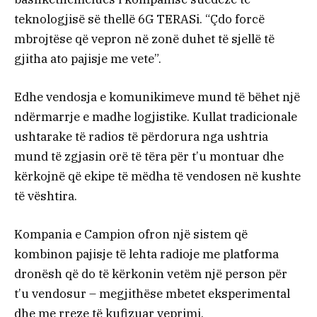
teknologjisë së thellë 6G TERASi. “Çdo forcë
mbrojtëse që vepron në zonë duhet të sjellë të
gjitha ato pajisje me vete”.
Edhe vendosja e komunikimeve mund të bëhet një
ndërmarrje e madhe logjistike. Kullat tradicionale
ushtarake të radios të përdorura nga ushtria
mund të zgjasin orë të tëra për t’u montuar dhe
kërkojnë që ekipe të mëdha të vendosen në kushte
të vështira.
Kompania e Campion ofron një sistem që
kombinon pajisje të lehta radioje me platforma
dronësh që do të kërkonin vetëm një person për
t’u vendosur – megjithëse mbetet eksperimental
dhe me rreze të kufizuar veprimi.