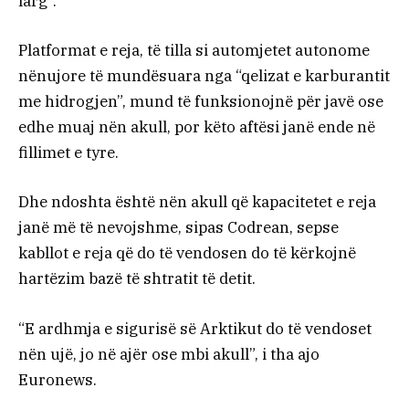
larg”.
Platformat e reja, të tilla si automjetet autonome
nënujore të mundësuara nga “qelizat e karburantit
me hidrogjen”, mund të funksionojnë për javë ose
edhe muaj nën akull, por këto aftësi janë ende në
fillimet e tyre.
Dhe ndoshta është nën akull që kapacitetet e reja
janë më të nevojshme, sipas Codrean, sepse
kabllot e reja që do të vendosen do të kërkojnë
hartëzim bazë të shtratit të detit.
“E ardhmja e sigurisë së Arktikut do të vendoset
nën ujë, jo në ajër ose mbi akull”, i tha ajo
Euronews.