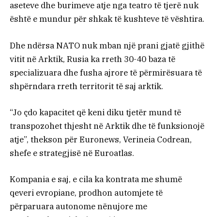
aseteve dhe burimeve atje nga teatro të tjerë nuk
është e mundur për shkak të kushteve të vështira.
Dhe ndërsa NATO nuk mban një prani gjatë gjithë
vitit në Arktik, Rusia ka rreth 30-40 baza të
specializuara dhe fusha ajrore të përmirësuara të
shpërndara rreth territorit të saj arktik.
“Jo çdo kapacitet që keni diku tjetër mund të
transpozohet thjesht në Arktik dhe të funksionojë
atje”, thekson për Euronews, Verineia Codrean,
shefe e strategjisë në Euroatlas.
Kompania e saj, e cila ka kontrata me shumë
qeveri evropiane, prodhon automjete të
përparuara autonome nënujore me