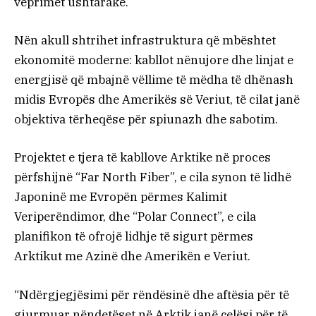
veprimet ushtarake.
Nën akull shtrihet infrastruktura që mbështet
ekonomitë moderne: kabllot nënujore dhe linjat e
energjisë që mbajnë vëllime të mëdha të dhënash
midis Evropës dhe Amerikës së Veriut, të cilat janë
objektiva tërheqëse për spiunazh dhe sabotim.
Projektet e tjera të kabllove Arktike në proces
përfshijnë “Far North Fiber”, e cila synon të lidhë
Japoninë me Evropën përmes Kalimit
Veriperëndimor, dhe “Polar Connect”, e cila
planifikon të ofrojë lidhje të sigurt përmes
Arktikut me Azinë dhe Amerikën e Veriut.
“Ndërgjegjësimi për rëndësinë dhe aftësia për të
gjurmuar nëndetëset në Arktik janë çelësi për të