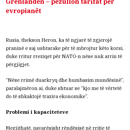
Grenlandën – pezullon tarifat për
evropianët
Rusia, thekson Heron, ka të ngjarë të zgjerojë
praninë e saj ushtarake për të mbrojtur këto korsi,
duke rritur rreziqet për NATO-n nëse nuk arrin të
përgjigjet.
“Nëse rrimë duarkryq dhe humbasim mundësinë”,
paralajmëron ai, duke shtuar se “kjo me të vërtetë
do të shkaktojë trazira ekonomike”.
Problemi i kapaciteteve
Megjithatë, pavarësisht rëndësisë në rritje të