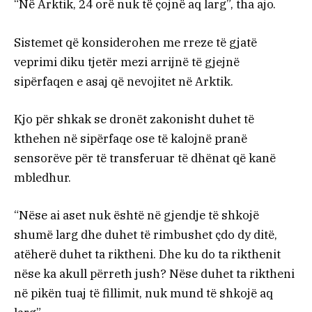
“Në Arktik, 24 orë nuk të çojnë aq larg”, tha ajo.
Sistemet që konsiderohen me rreze të gjatë
veprimi diku tjetër mezi arrijnë të gjejnë
sipërfaqen e asaj që nevojitet në Arktik.
Kjo për shkak se dronët zakonisht duhet të
kthehen në sipërfaqe ose të kalojnë pranë
sensorëve për të transferuar të dhënat që kanë
mbledhur.
“Nëse ai aset nuk është në gjendje të shkojë
shumë larg dhe duhet të rimbushet çdo dy ditë,
atëherë duhet ta riktheni. Dhe ku do ta rikthenit
nëse ka akull përreth jush? Nëse duhet ta riktheni
në pikën tuaj të fillimit, nuk mund të shkojë aq