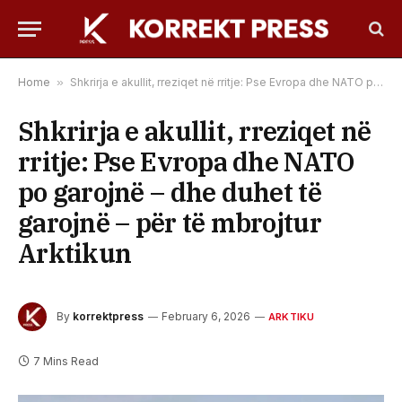
Home
»
Shkrirja e akullit, rreziqet në rritje: Pse Evropa dhe NATO po garojnë – dhe duhet të garojnë – për të mbrojtur Arktikun
Shkrirja e akullit, rreziqet në
rritje: Pse Evropa dhe NATO
po garojnë – dhe duhet të
garojnë – për të mbrojtur
Arktikun
By
korrektpress
February 6, 2026
ARKTIKU
7 Mins Read