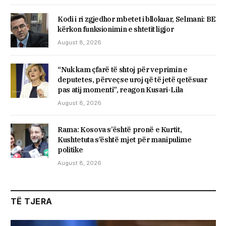
Kodi i ri zgjedhor mbetet i bllokuar, Selmani: BE
kërkon funksionimin e shtetit ligjor
August 8, 2026
“Nuk kam çfarë të shtoj për veprimin e
deputetes, përveçse uroj që të jetë qetësuar
pas atij momenti”, reagon Kusari-Lila
August 8, 2026
​Rama: Kosova s’është pronë e Kurtit,
Kushtetuta s’është mjet për manipulime
politike
August 8, 2026
TË TJERA