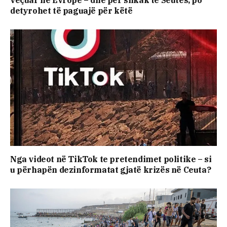
veçuar në Evropë – dhe për shkak të Seutës, po
detyrohet të paguajë për këtë
Nga videot në TikTok te pretendimet politike – si
u përhapën dezinformatat gjatë krizës në Ceuta?