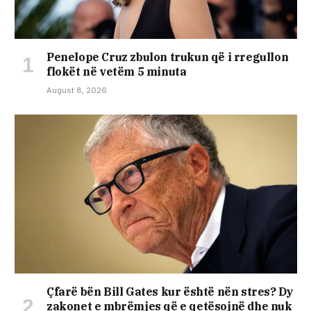
Penelope Cruz zbulon trukun që i rregullon
flokët në vetëm 5 minuta
August 8, 2026
Çfarë bën Bill Gates kur është nën stres? Dy
zakonet e mbrëmjes që e qetësojnë dhe nuk