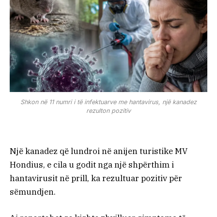
Shkon në 11 numri i të infektuarve me hantavirus, një kanadez
rezulton pozitiv
Një kanadez që lundroi në anijen turistike MV
Hondius, e cila u godit nga një shpërthim i
hantavirusit në prill, ka rezultuar pozitiv për
sëmundjen.