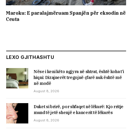
Maroku: E paralajmëruam Spanjën për eksodin në
Ceuta
LEXO GJITHASHTU
Nëse i keni këto ngjyra në shtrat, është koha t’i
hiqni: Dizajnerët tregojnë çfarë nuk është më
në modë
August 8, 2026
Duket si brirë, por shfaqet në lëkurë: Kjo rritje
mund të jetë shenjë e kancerit të lëkurës
August 8, 2026