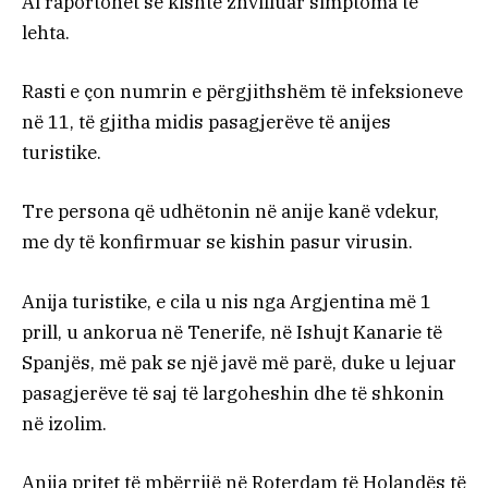
Ai raportohet se kishte zhvilluar simptoma të
lehta.
Rasti e çon numrin e përgjithshëm të infeksioneve
në 11, të gjitha midis pasagjerëve të anijes
turistike.
Tre persona që udhëtonin në anije kanë vdekur,
me dy të konfirmuar se kishin pasur virusin.
Anija turistike, e cila u nis nga Argjentina më 1
prill, u ankorua në Tenerife, në Ishujt Kanarie të
Spanjës, më pak se një javë më parë, duke u lejuar
pasagjerëve të saj të largoheshin dhe të shkonin
në izolim.
Anija pritet të mbërrijë në Roterdam të Holandës të