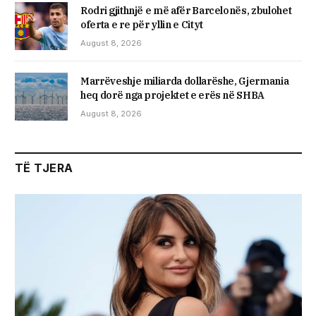
Rodri gjithnjë e më afër Barcelonës, zbulohet
oferta e re për yllin e Cityt
August 8, 2026
Marrëveshje miliarda dollarëshe, Gjermania
heq dorë nga projektet e erës në SHBA
August 8, 2026
TË TJERA