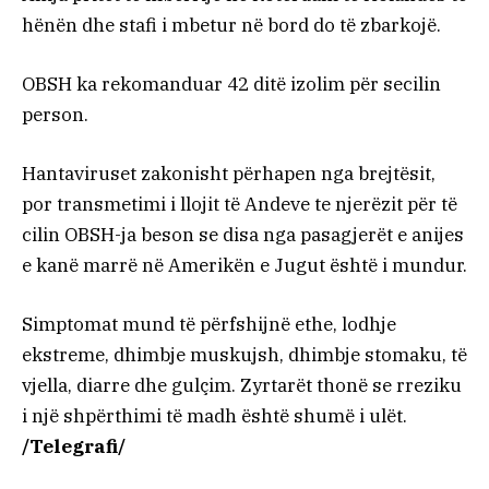
hënën dhe stafi i mbetur në bord do të zbarkojë.
OBSH ka rekomanduar 42 ditë izolim për secilin
person.
Hantaviruset zakonisht përhapen nga brejtësit,
por transmetimi i llojit të Andeve te njerëzit për të
cilin OBSH-ja beson se disa nga pasagjerët e anijes
e kanë marrë në Amerikën e Jugut është i mundur.
Simptomat mund të përfshijnë ethe, lodhje
ekstreme, dhimbje muskujsh, dhimbje stomaku, të
vjella, diarre dhe gulçim. Zyrtarët thonë se rreziku
i një shpërthimi të madh është shumë i ulët.
/Telegrafi/