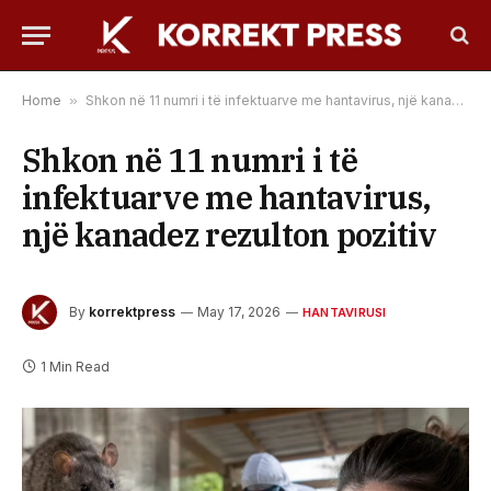
Home
»
Shkon në 11 numri i të infektuarve me hantavirus, një kanadez rezulton pozitiv
Shkon në 11 numri i të
infektuarve me hantavirus,
një kanadez rezulton pozitiv
By
korrektpress
May 17, 2026
HANTAVIRUSI
1 Min Read