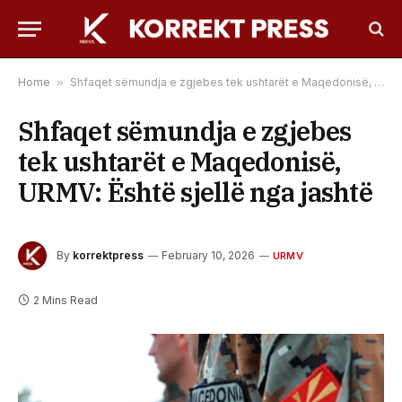
Home
»
Shfaqet sëmundja e zgjebes tek ushtarët e Maqedonisë, URMV: Është sjellë nga jashtë
Shfaqet sëmundja e zgjebes
tek ushtarët e Maqedonisë,
URMV: Është sjellë nga jashtë
By
korrektpress
February 10, 2026
URMV
2 Mins Read