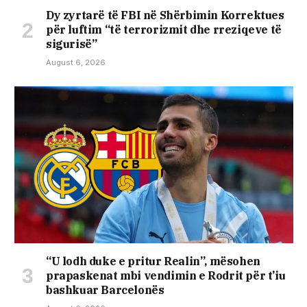
Dy zyrtarë të FBI në Shërbimin Korrektues
për luftim “të terrorizmit dhe rreziqeve të
sigurisë”
August 6, 2026
“U lodh duke e pritur Realin”, mësohen
prapaskenat mbi vendimin e Rodrit për t’iu
bashkuar Barcelonës