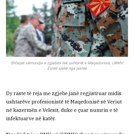
Shfaqet sëmundja e zgjebes tek ushtarët e Maqedonisë, URMV:
Është sjellë nga jashtë
Dy raste të reja me zgjebe janë regjistruar midis
ushtarëve profesionistë të Maqedonisë së Veriut
në kazermën e Velesit, duke e çuar numrin e të
infektuarve në katër.