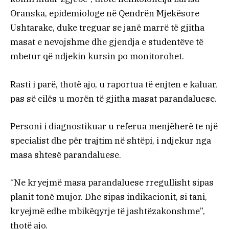
Oranska, epidemiologe në Qendrën Mjekësore
Ushtarake, duke treguar se janë marrë të gjitha
masat e nevojshme dhe gjendja e studentëve të
mbetur që ndjekin kursin po monitorohet.
Rasti i parë, thotë ajo, u raportua të enjten e kaluar,
pas së cilës u morën të gjitha masat parandaluese.
Personi i diagnostikuar u referua menjëherë te një
specialist dhe për trajtim në shtëpi, i ndjekur nga
masa shtesë parandaluese.
“Ne kryejmë masa parandaluese rregullisht sipas
planit tonë mujor. Dhe sipas indikacionit, si tani,
kryejmë edhe mbikëqyrje të jashtëzakonshme”,
thotë ajo.