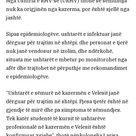
Nga Ushtria e RMV-së (URMV) thonë se sëmundja
nuk ka origjinën nga kazerma, por është sjellë nga
jashtë.
Sipas epidemiologëve, ushtarët e infektuar janë
dërguar për trajtim në shtëpi, dhe personat e tjerë
nuk janë vendosur në izolim, dhe ndërkohë,
situata me ushtarët e mbetur po monitorohet nga
afër dhe trajtohet në përputhje me rekomandimet
e epidemiologëve.
“Ushtarët e sëmurë në kazermën e Velesit janë
dërguar për trajtim në shtëpi. Pjesa tjetër është në
gjendje të mirë dhe pa simptoma të sëmundjes.
Tek katër studentë të kursit të ushtarëve
profesionalë në kazermën e Velesit është
konfirmuar zgjebe”, thotë nënkolonelja Larisa