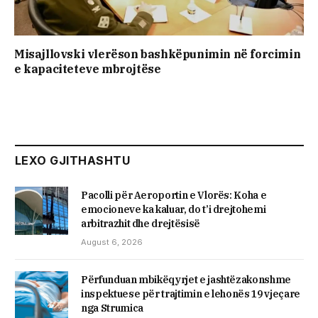
Misajllovski vlerëson bashkëpunimin në forcimin
e kapaciteteve mbrojtëse
LEXO GJITHASHTU
Pacolli për Aeroportin e Vlorës: Koha e
emocioneve ka kaluar, do t’i drejtohemi
arbitrazhit dhe drejtësisë
August 6, 2026
Përfunduan mbikëqyrjet e jashtëzakonshme
inspektuese për trajtimin e lehonës 19 vjeçare
nga Strumica