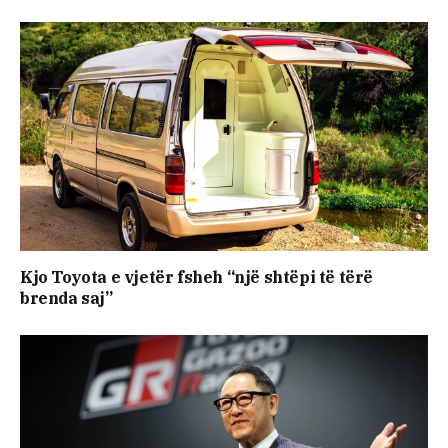
Kjo Toyota e vjetër fsheh “një shtëpi të tërë
brenda saj”