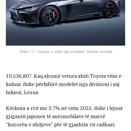
Shefi i ri i Toyota-s sheh një problem: Shumë modele
10,536,807. Kaq shumë vetura shiti Toyota vitin e
kaluar, duke përfshirë modelet nga divizioni i saj
luksoz, Lexus.
Kërkesa u rrit me 3.7% në vitin 2025, duke i lejuar
gjigantit japonez të automobilave të marrë
“kurorën e shitjeve” për të gjashtin vit radhazi.