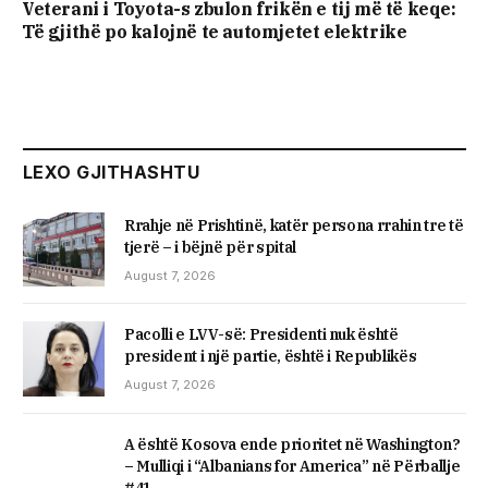
Veterani i Toyota-s zbulon frikën e tij më të keqe:
Të gjithë po kalojnë te automjetet elektrike
LEXO GJITHASHTU
Rrahje në Prishtinë, katër persona rrahin tre të
tjerë – i bëjnë për spital
August 7, 2026
Pacolli e LVV-së: Presidenti nuk është
president i një partie, është i Republikës
August 7, 2026
A është Kosova ende prioritet në Washington?
– Mulliqi i “Albanians for America” në Përballje
#41