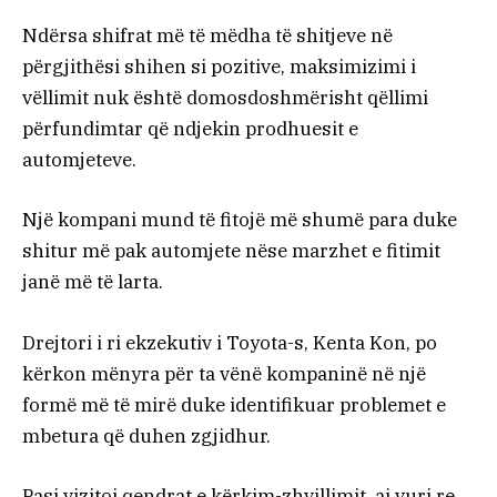
Ndërsa shifrat më të mëdha të shitjeve në
përgjithësi shihen si pozitive, maksimizimi i
vëllimit nuk është domosdoshmërisht qëllimi
përfundimtar që ndjekin prodhuesit e
automjeteve.
Një kompani mund të fitojë më shumë para duke
shitur më pak automjete nëse marzhet e fitimit
janë më të larta.
Drejtori i ri ekzekutiv i Toyota-s, Kenta Kon, po
kërkon mënyra për ta vënë kompaninë në një
formë më të mirë duke identifikuar problemet e
mbetura që duhen zgjidhur.
Pasi vizitoi qendrat e kërkim-zhvillimit, ai vuri re