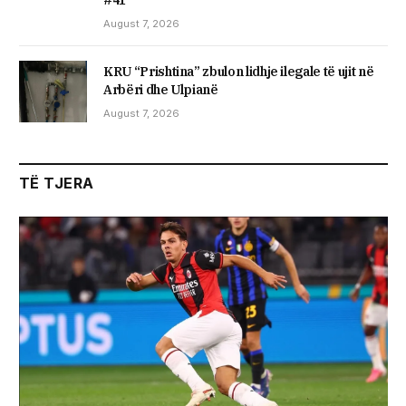
August 7, 2026
KRU “Prishtina” zbulon lidhje ilegale të ujit në
Arbëri dhe Ulpianë
August 7, 2026
TË TJERA