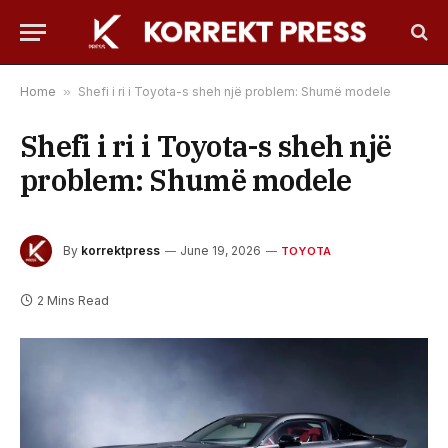
Home
»
Shefi i ri i Toyota-s sheh një problem: Shumë modele
Shefi i ri i Toyota-s sheh një
problem: Shumë modele
By
korrektpress
June 19, 2026
TOYOTA
2 Mins Read