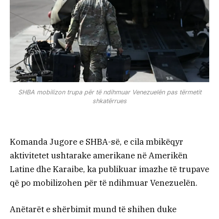
SHBA mobilizon trupa për të ndihmuar Venezuelën pas tërmetit
shkatërrues
Komanda Jugore e SHBA-së, e cila mbikëqyr
aktivitetet ushtarake amerikane në Amerikën
Latine dhe Karaibe, ka publikuar imazhe të trupave
që po mobilizohen për të ndihmuar Venezuelën.
Anëtarët e shërbimit mund të shihen duke