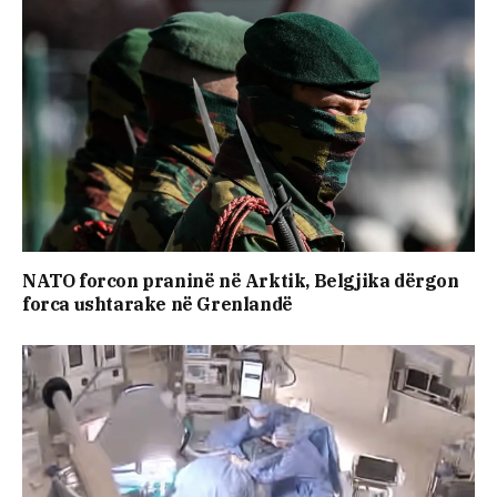
NATO forcon praninë në Arktik, Belgjika dërgon
forca ushtarake në Grenlandë