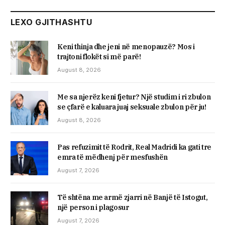
LEXO GJITHASHTU
Keni thinja dhe jeni në menopauzë? Mos i
trajtoni flokët si më parë!
August 8, 2026
Me sa njerëz keni fjetur? Një studim i ri zbulon
se çfarë e kaluara juaj seksuale zbulon për ju!
August 8, 2026
Pas refuzimit të Rodrit, Real Madridi ka gati tre
emra të mëdhenj për mesfushën
August 7, 2026
Të shtëna me armë zjarri në Banjë të Istogut,
një person i plagosur
August 7, 2026