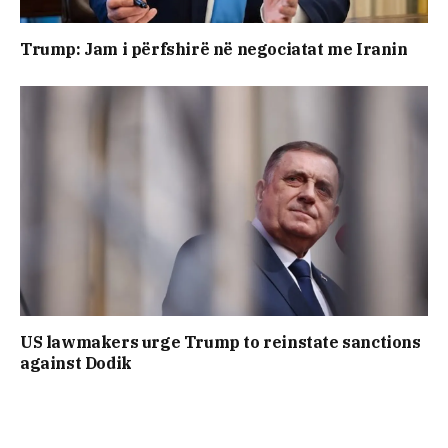
Trump: Jam i përfshirë në negociatat me Iranin
US lawmakers urge Trump to reinstate sanctions
against Dodik