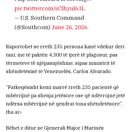
pic.twitter.com/sCIhyuI63L
— U.S. Southern Command
(@Southcom)
June 26, 2026
Raportohet se rreth 235 persona kanë vdekur deri
tani, me të paktën 4,300 të tjerë të plagosur, pas
tërmeteve të njëpasnjëshme, sipas ministrit të
shëndetësisë të Venezuelës, Carlos Alvarado.
“Fatkeqësisht kemi marrë rreth 235 pacientë që
mbërrijnë pa shenja jetësore ose që ndërrojnë jetë
ndërsa mbërrijnë në qendrat tona shëndetësore”,
tha ai>
Bëhet e ditur se Gjenerali Major i Marinës