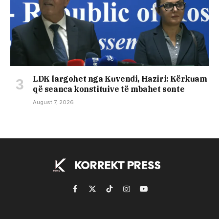
LDK largohet nga Kuvendi, Haziri: Kërkuam
që seanca konstituive të mbahet sonte
August 7, 2026
Facebook
X
TikTok
Instagram
YouTube
(Twitter)