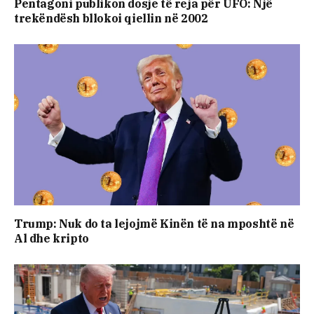
Pentagoni publikon dosje të reja për UFO: Një
trekëndësh bllokoi qiellin në 2002
Trump: Nuk do ta lejojmë Kinën të na mposhtë në
Al dhe kripto