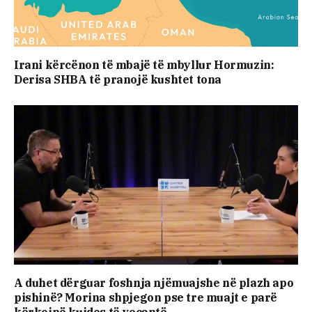
Irani kërcënon të mbajë të mbyllur Hormuzin:
Derisa SHBA të pranojë kushtet tona
A duhet dërguar foshnja njëmuajshe në plazh apo
pishinë? Morina shpjegon pse tre muajt e parë
kërkojnë kujdes të veçantë