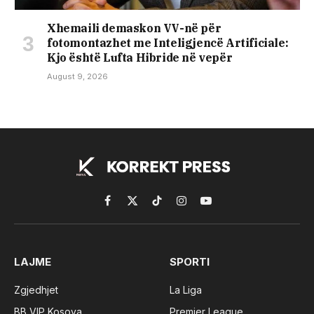
Xhemaili demaskon VV-në për
fotomontazhet me Inteligjencë Artificiale:
Kjo është Lufta Hibride në vepër
August 9, 2026
Facebook
X
TikTok
Instagram
YouTube
(Twitter)
LAJME
SPORTI
Zgjedhjet
La Liga
BB VIP Kosova
Premier League