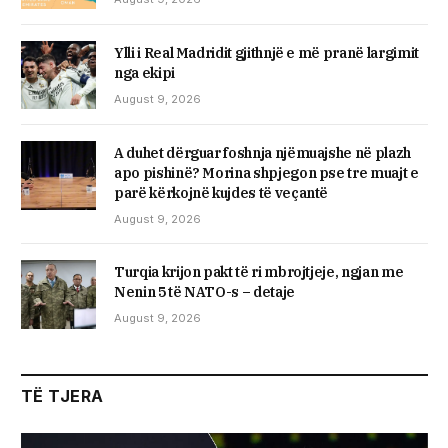
Ylli i Real Madridit gjithnjë e më pranë largimit
nga ekipi
August 9, 2026
A duhet dërguar foshnja njëmuajshe në plazh
apo pishinë? Morina shpjegon pse tre muajt e
parë kërkojnë kujdes të veçantë
August 9, 2026
Turqia krijon pakt të ri mbrojtjeje, ngjan me
Nenin 5 të NATO-s – detaje
August 9, 2026
TË TJERA