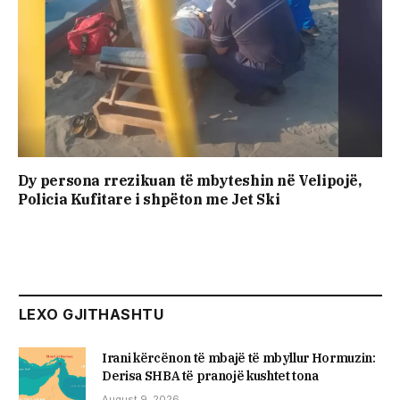
Dy persona rrezikuan të mbyteshin në Velipojë,
Policia Kufitare i shpëton me Jet Ski
LEXO GJITHASHTU
Irani kërcënon të mbajë të mbyllur Hormuzin:
Derisa SHBA të pranojë kushtet tona
August 9, 2026