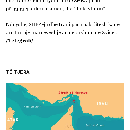
lideri amerikan i pyetur nëse SHBA-ja do t’i
përgjigjej sulmit iranian, tha “do ta shihni”.
Ndryshe, SHBA-ja dhe Irani para pak ditësh kanë
arritur një marrëveshje armëpushimi në Zvicër.
/Telegrafi/
TË TJERA