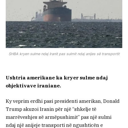
SHBA kryen sulme ndaj Iranit pas sulmit ndaj anijes së transportit
Ushtria amerikane ka kryer sulme ndaj
objektivave iraniane.
Ky veprim erdhi pasi presidenti amerikan, Donald
Trump akuzoi Iranin për një “shkelje të
marrëveshjes së armëpushimit” pas një sulmi
ndaj një anijeje transporti në ngushticën e