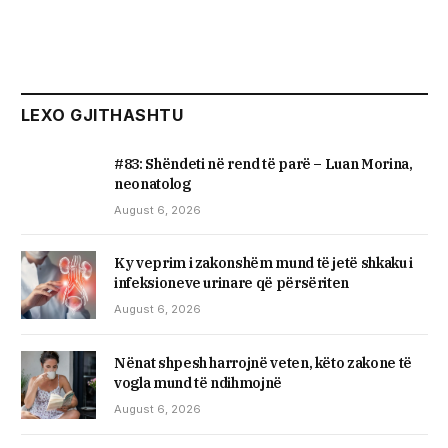
LEXO GJITHASHTU
#83: Shëndeti në rend të parë – Luan Morina,
neonatolog
August 6, 2026
Ky veprim i zakonshëm mund të jetë shkaku i
infeksioneve urinare që përsëriten
August 6, 2026
Nënat shpesh harrojnë veten, këto zakone të
vogla mund të ndihmojnë
August 6, 2026