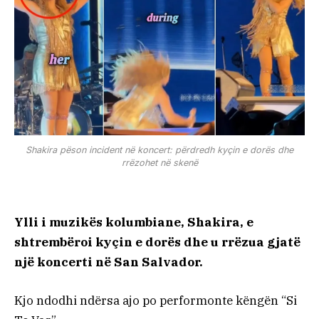
Shakira pëson incident në koncert: përdredh kyçin e dorës dhe
rrëzohet në skenë
Ylli i muzikës kolumbiane, Shakira, e
shtrembëroi kyçin e dorës dhe u rrëzua gjatë
një koncerti në San Salvador.
Kjo ndodhi ndërsa ajo po performonte këngën “Si