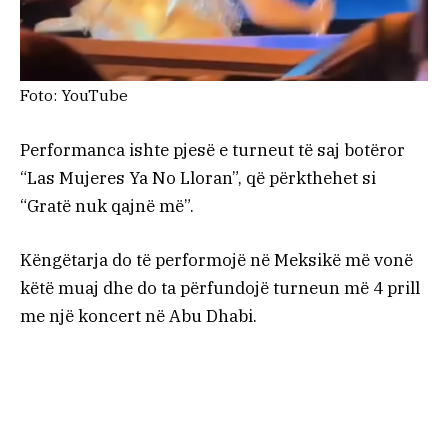
Foto: YouTube
Performanca ishte pjesë e turneut të saj botëror
“Las Mujeres Ya No Lloran”, që përkthehet si
“Gratë nuk qajnë më”.
Këngëtarja do të performojë në Meksikë më vonë
këtë muaj dhe do ta përfundojë turneun më 4 prill
me një koncert në Abu Dhabi.