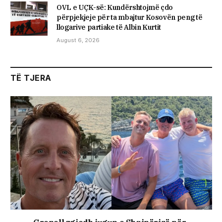
OVL e UÇK-së: Kundërshtojmë çdo
përpjekjeje për ta mbajtur Kosovën peng të
llogarive partiake të Albin Kurtit
August 6, 2026
TË TJERA