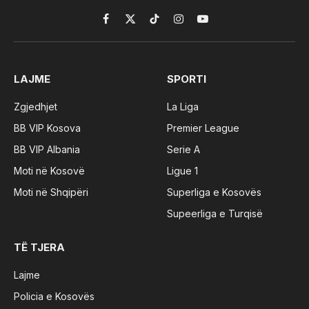
Facebook
X
TikTok
Instagram
YouTube
(Twitter)
LAJME
SPORTI
Zgjedhjet
La Liga
BB VIP Kosova
Premier League
BB VIP Albania
Serie A
Moti në Kosovë
Ligue 1
Moti në Shqipëri
Superliga e Kosovës
Supeerliga e Turqisë
TË TJERA
Lajme
Policia e Kosovës