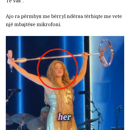
Te Vas”.
Ajo ra përmbys me bërryl ndërsa tërhiqte me vete
një mbajtëse mikrofoni.