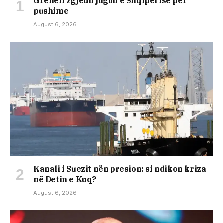
Grenell zgjedh jugun e Shqipërisë për
pushime
August 6, 2026
Kanali i Suezit nën presion: si ndikon kriza
në Detin e Kuq?
August 6, 2026