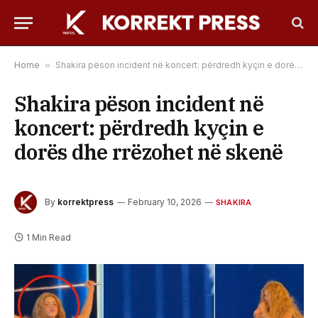
Home
»
Shakira pëson incident në koncert: përdredh kyçin e dorës dhe rrëzohet në skenë
Shakira pëson incident në
koncert: përdredh kyçin e
dorës dhe rrëzohet në skenë
By
korrektpress
February 10, 2026
SHAKIRA
1 Min Read