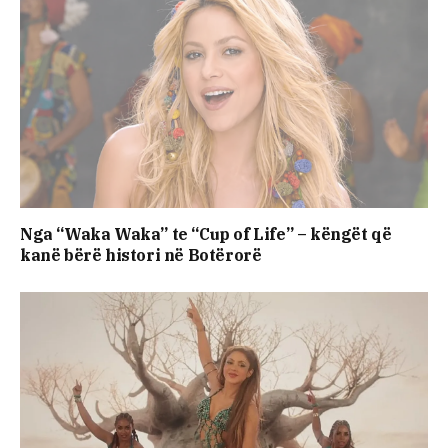
Nga “Waka Waka” te “Cup of Life” – këngët që
kanë bërë histori në Botërorë