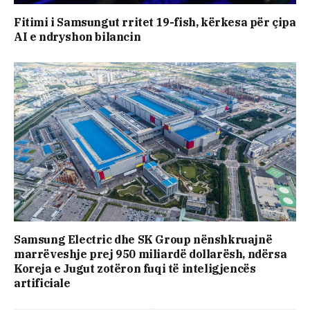
Fitimi i Samsungut rritet 19-fish, kërkesa për çipa
AI e ndryshon bilancin
Samsung Electric dhe SK Group nënshkruajnë
marrëveshje prej 950 miliardë dollarësh, ndërsa
Koreja e Jugut zotëron fuqi të inteligjencës
artificiale