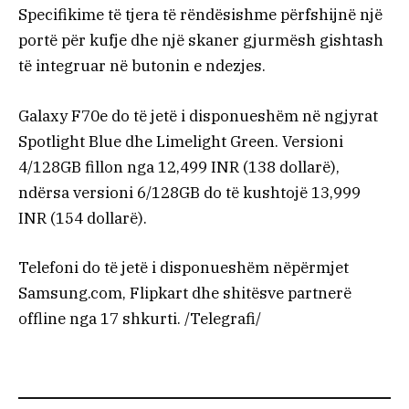
Specifikime të tjera të rëndësishme përfshijnë një
portë për kufje dhe një skaner gjurmësh gishtash
të integruar në butonin e ndezjes.
Galaxy F70e do të jetë i disponueshëm në ngjyrat
Spotlight Blue dhe Limelight Green. Versioni
4/128GB fillon nga 12,499 INR (138 dollarë),
ndërsa versioni 6/128GB do të kushtojë 13,999
INR (154 dollarë).
Telefoni do të jetë i disponueshëm nëpërmjet
Samsung.com, Flipkart dhe shitësve partnerë
offline nga 17 shkurti. /Telegrafi/