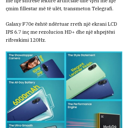
me një shtresë lëkure artificiale dhe vjen me një
çmim fillestar më të ulët, transmeton Telegrafi.
Galaxy F70e është ndërtuar rreth një ekrani LCD
IPS 6.7 inç me rezolucion HD+ dhe një shpejtësi
rifreskimi 120Hz.