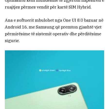
Gjithashtu keni mundësinë të zgjeroni hapësirën e
ruajtjes përmes vendit për kartë SIM Hybrid.
Ana e softuerit mbulohet nga One UI 8.0 bazuar në
Android 16, me Samsung që premton gjashtë vjet
përmirësime të sistemit operativ dhe përditësime
sigurie.