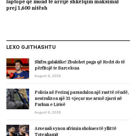
laptopë që mund të arrijë shkëlqim maksimal
prej 1,600 nitësh
LEXO GJITHASHTU
Shifra galaktike! Zbulohet paga që Rodri do të
përfitojë te Barcelona
August 6, 2026
Policia në Ferizaj parandalon një rast të rëndë,
neutralizon një 31-vjeçar me armë zjarri në
Parkun e Lirisë
August 6, 2026
Arsenali synon afrimin shokues të yllit të
Totenhamit