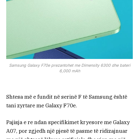
Samsung Galaxy F70e prezantohet me Dimensity 6300 dhe bateri
6,000 mAh
Shtesa më e fundit në serinë F të Samsung është
tani zyrtare me Galaxy F70e.
Pajisja e re ndan specifikimet kryesore me Galaxy
A07, por zgjedh një pjesë të pasme të ridizajnuar