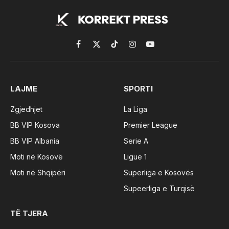
Facebook
X
TikTok
Instagram
YouTube
(Twitter)
LAJME
SPORTI
Zgjedhjet
La Liga
BB VIP Kosova
Premier League
BB VIP Albania
Serie A
Moti në Kosovë
Ligue 1
Moti në Shqipëri
Superliga e Kosovës
Supeerliga e Turqisë
TË TJERA