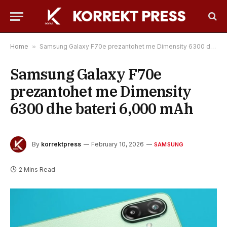
Home
»
Samsung Galaxy F70e prezantohet me Dimensity 6300 dhe bateri 6,000 mAh
Samsung Galaxy F70e
prezantohet me Dimensity
6300 dhe bateri 6,000 mAh
By
korrektpress
February 10, 2026
SAMSUNG
2 Mins Read