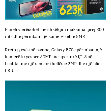
Paneli vlerësohet me shkëlqim maksimal prej 800
nits dhe përmban një kamerë selfie 8MP.
Rreth pjesës së pasme, Galaxy F70e përmban një
kamerë kryesore 50MP me aperturë f/1.8 së
bashku me një sensor thellësie 2MP dhe një blic
LED.