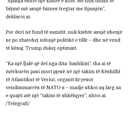
“Spanja është një kauzë e kotë. Ne nuk duam të
bëjmë më asnjë biznes tregtar me Spanjën”,
deklaroi ai.
Por deri në fund të samitit, nuk kishte asnjë shenjë
se po zbatohej ndonjë politikë e tillë – dhe në vend
të kësaj, Trump dukej optimist.
“Ka një fjalë që del nga dita: bashkim”, tha ai të
mërkurën pasi mori pjesë në një takim të Këshillit
të Atlantikut të Veriut, organit kryesor
vendimmarrës të NATO-s – madje shkoi aq larg sa
e quajti atë një “takim të shkëlqyer”, shtoi ai.
/Telegrafi/