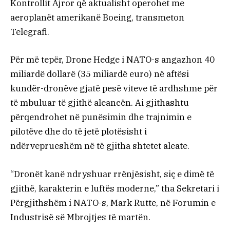
Kontrollit Ajror që aktualisht operohet me
aeroplanët amerikanë Boeing, transmeton
Telegrafi.
Për më tepër, Drone Hedge i NATO-s angazhon 40
miliardë dollarë (35 miliardë euro) në aftësi
kundër-dronëve gjatë pesë viteve të ardhshme për
të mbuluar të gjithë aleancën. Ai gjithashtu
përqendrohet në punësimin dhe trajnimin e
pilotëve dhe do të jetë plotësisht i
ndërveprueshëm në të gjitha shtetet aleate.
“Dronët kanë ndryshuar rrënjësisht, siç e dimë të
gjithë, karakterin e luftës moderne,” tha Sekretari i
Përgjithshëm i NATO-s, Mark Rutte, në Forumin e
Industrisë së Mbrojtjes të martën.