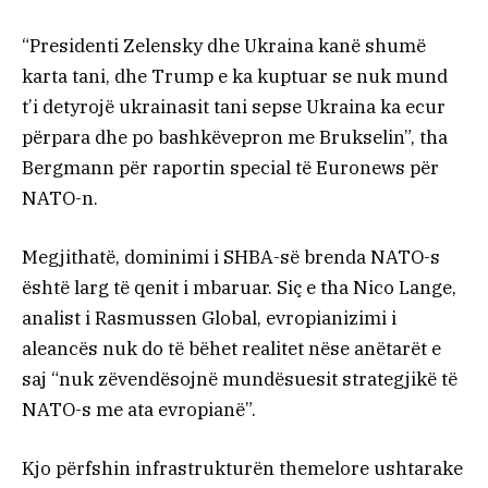
“Presidenti Zelensky dhe Ukraina kanë shumë
karta tani, dhe Trump e ka kuptuar se nuk mund
t’i detyrojë ukrainasit tani sepse Ukraina ka ecur
përpara dhe po bashkëvepron me Brukselin”, tha
Bergmann për raportin special të Euronews për
NATO-n.
Megjithatë, dominimi i SHBA-së brenda NATO-s
është larg të qenit i mbaruar. Siç e tha Nico Lange,
analist i Rasmussen Global, evropianizimi i
aleancës nuk do të bëhet realitet nëse anëtarët e
saj “nuk zëvendësojnë mundësuesit strategjikë të
NATO-s me ata evropianë”.
Kjo përfshin infrastrukturën themelore ushtarake