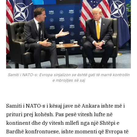
Samiti i NATO-s: Evropa sinjalizon se është gati të marrë kontrollin
e mbrojtjes së saj
Samiti i NATO-s i kësaj jave në Ankara ishte më i
prituri prej kohësh. Pas pesë vitesh lufte në
kontinent dhe dy vitesh mllefi nga një Shtëpi e
Bardhë konfrontuese, ishte momenti që Evropa të