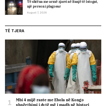
Të shtëna me armë zjarri në Banjë të Istogut,
një person i plagosur
August 7, 2026
TË TJERA
Mbi 4 mijë raste me Ebola në Kongo
shpërthimi i dytë më i madh në histori