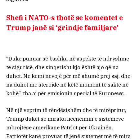
Shefi i NATO-s thotë se komentet e
Trump janë si ‘grindje familjare’
“Duke punuar së bashku në aspekte të ndryshme
të sigurisë, dhe sinqerisht kjo është ajo që na
duhet. Ne kemi nevojë për më shumë prej saj, dhe
na duhet me steroide në këtë moment të saktë në
kohë”, tha ai për emisionin special të Euronews.
Në një veprim të rëndësishëm dhe të mirëpritur,
Trump duket se miratoi licencimin e sistemeve
mbrojtëse amerikane Patriot për Ukrainën.
Patriotët kanë provuar të jenë sistemet më të mira