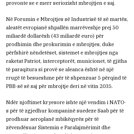
provonte se e merr seriozisht mbrojtjen e saj.
Në Forumin e Mbrojtjes së Industrisë të së martës,
aleatët evropianë shpallën marrëveshje prej 50
miliardë dollarësh (43 miliardë euro) për
prodhimin dhe prokurimin e mbrojtjes, duke
përfshirë nëndetëset, sistemet e mbrojtjes nga
raketat Patriot, interceptorët, municionet, të gjitha
të paraqitura si provë se aleanca është në një
rrugë të besueshme për të shpenzuar 5 përqind të
PBB-së së saj për mbrojtje deri në vitin 2035.
Ndër njoftimet kryesore ishte një vendim i NATO-
s për të zgjedhur kompaninë suedeze Saab për të
prodhuar aeroplanë mbikëqyrës për të
zëvendësuar Sistemin e Paralajmërimit dhe