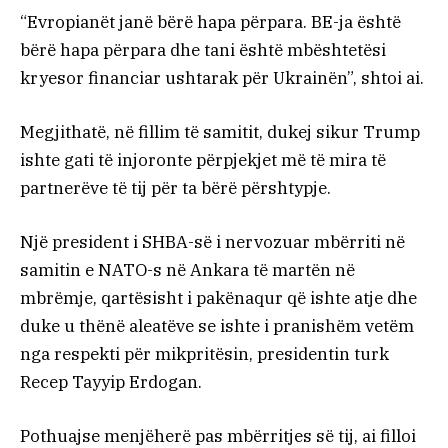
“Evropianët janë bërë hapa përpara. BE-ja është
bërë hapa përpara dhe tani është mbështetësi
kryesor financiar ushtarak për Ukrainën”, shtoi ai.
Megjithatë, në fillim të samitit, dukej sikur Trump
ishte gati të injoronte përpjekjet më të mira të
partnerëve të tij për ta bërë përshtypje.
Një president i SHBA-së i nervozuar mbërriti në
samitin e NATO-s në Ankara të martën në
mbrëmje, qartësisht i pakënaqur që ishte atje dhe
duke u thënë aleatëve se ishte i pranishëm vetëm
nga respekti për mikpritësin, presidentin turk
Recep Tayyip Erdogan.
Pothuajse menjëherë pas mbërritjes së tij, ai filloi