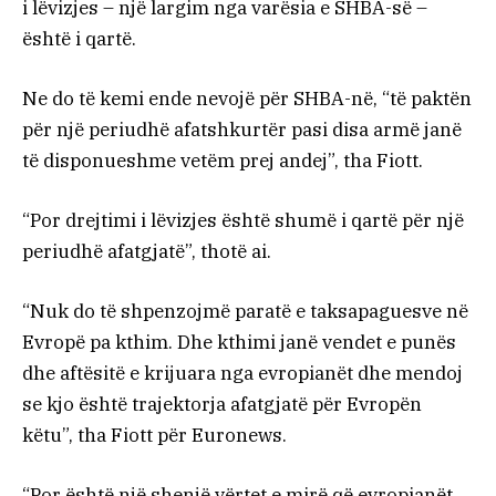
i lëvizjes – një largim nga varësia e SHBA-së –
është i qartë.
Ne do të kemi ende nevojë për SHBA-në, “të paktën
për një periudhë afatshkurtër pasi disa armë janë
të disponueshme vetëm prej andej”, tha Fiott.
“Por drejtimi i lëvizjes është shumë i qartë për një
periudhë afatgjatë”, thotë ai.
“Nuk do të shpenzojmë paratë e taksapaguesve në
Evropë pa kthim. Dhe kthimi janë vendet e punës
dhe aftësitë e krijuara nga evropianët dhe mendoj
se kjo është trajektorja afatgjatë për Evropën
këtu”, tha Fiott për Euronews.
“Por është një shenjë vërtet e mirë që evropianët,