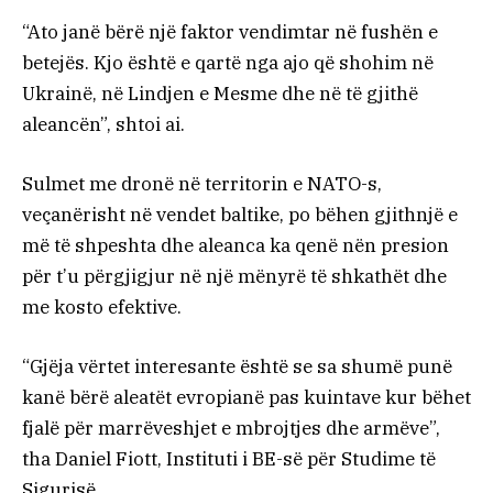
“Ato janë bërë një faktor vendimtar në fushën e
betejës. Kjo është e qartë nga ajo që shohim në
Ukrainë, në Lindjen e Mesme dhe në të gjithë
aleancën”, shtoi ai.
Sulmet me dronë në territorin e NATO-s,
veçanërisht në vendet baltike, po bëhen gjithnjë e
më të shpeshta dhe aleanca ka qenë nën presion
për t’u përgjigjur në një mënyrë të shkathët dhe
me kosto efektive.
“Gjëja vërtet interesante është se sa shumë punë
kanë bërë aleatët evropianë pas kuintave kur bëhet
fjalë për marrëveshjet e mbrojtjes dhe armëve”,
tha Daniel Fiott, Instituti i BE-së për Studime të
Sigurisë.