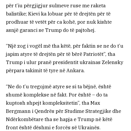
për t’iu përgjigjur sulmeve ruse me raketa
balistike; Kievi ka lobuar për të drejtën për të
prodhuar të vetët për ca kohë, por nuk kishte
asnjë garanci se Trump do të pajtohej.
“Një zog i vogël më tha këtë, për faktin se ne do t’u
japim atyre të drejtën për të bërë Patriotët”, tha
Trump i ulur pranë presidentit ukrainas Zelensky
përpara takimit të tyre në Ankara.
“Ne do t’u tregojmë atyre se si ta bëjnë, është
shumë komplekse në fakt. Por është – do ta
kuptosh shpejt kompleksitetin”, tha Max
Bergmann i Qendrës për Studime Strategjike dhe
Ndërkombëtare tha se hapja e Trump në këtë
front është dëshmi e forcës së Ukrainës.