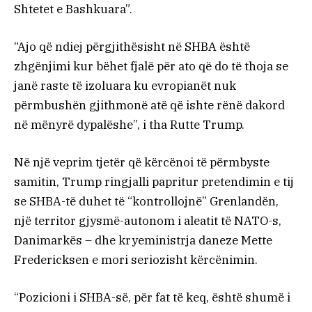
Shtetet e Bashkuara”.
“Ajo që ndiej përgjithësisht në SHBA është
zhgënjimi kur bëhet fjalë për ato që do të thoja se
janë raste të izoluara ku evropianët nuk
përmbushën gjithmonë atë që ishte rënë dakord
në mënyrë dypalëshe”, i tha Rutte Trump.
Në një veprim tjetër që kërcënoi të përmbyste
samitin, Trump ringjalli papritur pretendimin e tij
se SHBA-të duhet të “kontrollojnë” Grenlandën,
një territor gjysmë-autonom i aleatit të NATO-s,
Danimarkës – dhe kryeministrja daneze Mette
Fredericksen e mori seriozisht kërcënimin.
“Pozicioni i SHBA-së, për fat të keq, është shumë i