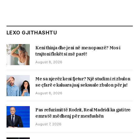
LEXO GJITHASHTU
Keni thinja dhe jeni në menopauzë? Mos i
trajtoni flokët si më parë!
August 8, 2026
Me sa njerëz keni fjetur? Një studim i ri zbulon
se çfarë e kaluara juaj seksuale zbulon për ju!
August 8, 2026
Pas refuzimit të Rodrit, Real Madridi ka gati tre
emra të mëdhenj për mesfushën
August 7, 2026