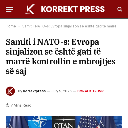
Home
»
Samiti i NATO-s: Evropa sinjalizon se është gati të marrë kontrollin e mbrojtjes së saj
Samiti i NATO-s: Evropa
sinjalizon se është gati të
marrë kontrollin e mbrojtjes
së saj
By
korrektpress
July 9, 2026
DONALD TRUMP
7 Mins Read