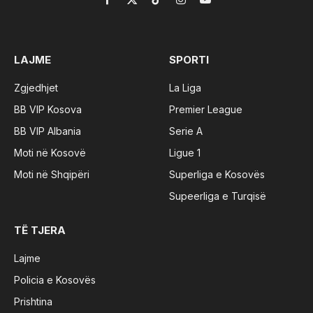
Facebook
X
TikTok
Instagram
YouTube
(Twitter)
LAJME
SPORTI
Zgjedhjet
La Liga
BB VIP Kosova
Premier League
BB VIP Albania
Serie A
Moti në Kosovë
Ligue 1
Moti në Shqipëri
Superliga e Kosovës
Supeerliga e Turqisë
TË TJERA
Lajme
Policia e Kosovës
Prishtina