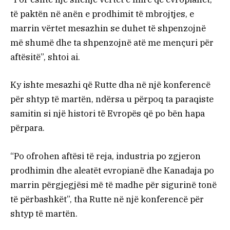
të paktën në anën e prodhimit të mbrojtjes, e
marrin vërtet mesazhin se duhet të shpenzojnë
më shumë dhe ta shpenzojnë atë me mençuri për
aftësitë”, shtoi ai.
Ky ishte mesazhi që Rutte dha në një konferencë
për shtyp të martën, ndërsa u përpoq ta paraqiste
samitin si një histori të Evropës që po bën hapa
përpara.
“Po ofrohen aftësi të reja, industria po zgjeron
prodhimin dhe aleatët evropianë dhe Kanadaja po
marrin përgjegjësi më të madhe për sigurinë tonë
të përbashkët”, tha Rutte në një konferencë për
shtyp të martën.