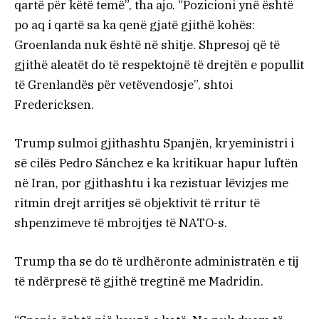
qartë për këtë temë”, tha ajo. “Pozicioni ynë është
po aq i qartë sa ka qenë gjatë gjithë kohës:
Groenlanda nuk është në shitje. Shpresoj që të
gjithë aleatët do të respektojnë të drejtën e popullit
të Grenlandës për vetëvendosje”, shtoi
Fredericksen.
Trump sulmoi gjithashtu Spanjën, kryeministri i
së cilës Pedro Sánchez e ka kritikuar hapur luftën
në Iran, por gjithashtu i ka rezistuar lëvizjes me
ritmin drejt arritjes së objektivit të rritur të
shpenzimeve të mbrojtjes të NATO-s.
Trump tha se do të urdhëronte administratën e tij
të ndërpresë të gjithë tregtinë me Madridin.