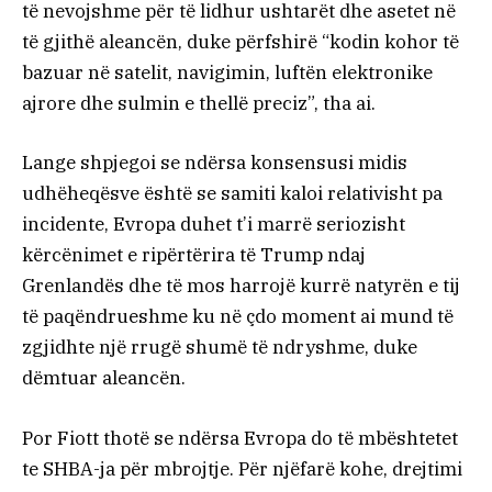
të nevojshme për të lidhur ushtarët dhe asetet në
të gjithë aleancën, duke përfshirë “kodin kohor të
bazuar në satelit, navigimin, luftën elektronike
ajrore dhe sulmin e thellë preciz”, tha ai.
Lange shpjegoi se ndërsa konsensusi midis
udhëheqësve është se samiti kaloi relativisht pa
incidente, Evropa duhet t’i marrë seriozisht
kërcënimet e ripërtërira të Trump ndaj
Grenlandës dhe të mos harrojë kurrë natyrën e tij
të paqëndrueshme ku në çdo moment ai mund të
zgjidhte një rrugë shumë të ndryshme, duke
dëmtuar aleancën.
Por Fiott thotë se ndërsa Evropa do të mbështetet
te SHBA-ja për mbrojtje. Për njëfarë kohe, drejtimi