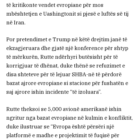
të kritikonte vendet evropiane për mos
mbështetjen e Uashingtonit si pjesë e luftës së tij
në Iran.
Por pretendimet e Trump në këtë drejtim janë të
ekzagjeruara dhe gjatë një konference për shtyp
të mërkurën, Rutte ndërhyri butësisht për të
korrigjuar të dhënat, duke thënë se refuzimet e
disa shteteve për të lejuar SHBA-në të përdorë
bazat ajrore evropiane si stacione për fushatën e
saj ajrore ishin incidente “të izoluara”.
Rutte theksoi se 5,000 avionë amerikanë ishin
ngritur nga bazat evropiane në kulmin e konfliktit,
duke ilustruar se “Evropa është përsëri një
platformë e madhe e projektimit të fuqisë për