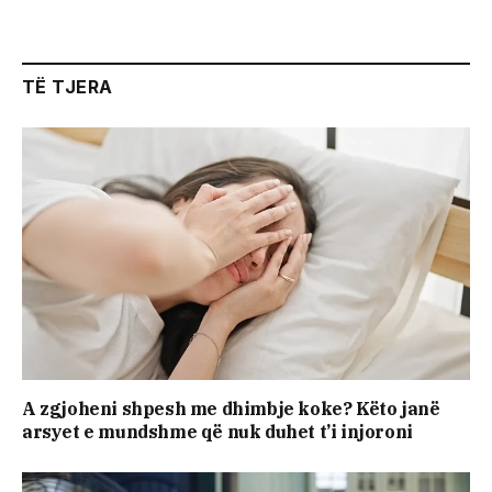
TË TJERA
A zgjoheni shpesh me dhimbje koke? Këto janë
arsyet e mundshme që nuk duhet t’i injoroni