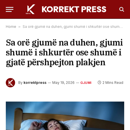
Home
»
Sa orë gjumë na duhen, gjumi shumë i shkurtër ose shumë i gjatë përshpejton plakjen
Sa orë gjumë na duhen, gjumi
shumë i shkurtër ose shumë i
gjatë përshpejton plakjen
By
korrektpress
May 19, 2026
2 Mins Read
GJUMI