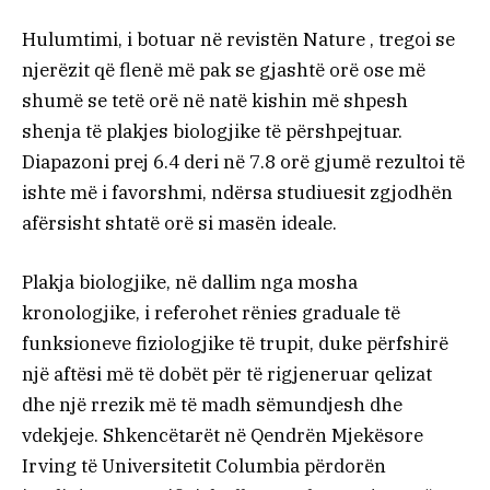
Hulumtimi, i botuar në revistën Nature , tregoi se
njerëzit që flenë më pak se gjashtë orë ose më
shumë se tetë orë në natë kishin më shpesh
shenja të plakjes biologjike të përshpejtuar.
Diapazoni prej 6.4 deri në 7.8 orë gjumë rezultoi të
ishte më i favorshmi, ndërsa studiuesit zgjodhën
afërsisht shtatë orë si masën ideale.
Plakja biologjike, në dallim nga mosha
kronologjike, i referohet rënies graduale të
funksioneve fiziologjike të trupit, duke përfshirë
një aftësi më të dobët për të rigjeneruar qelizat
dhe një rrezik më të madh sëmundjesh dhe
vdekjeje. Shkencëtarët në Qendrën Mjekësore
Irving të Universitetit Columbia përdorën