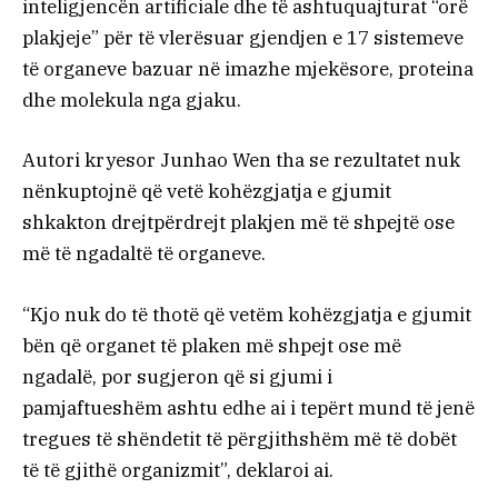
inteligjencën artificiale dhe të ashtuquajturat “orë
plakjeje” për të vlerësuar gjendjen e 17 sistemeve
të organeve bazuar në imazhe mjekësore, proteina
dhe molekula nga gjaku.
Autori kryesor Junhao Wen tha se rezultatet nuk
nënkuptojnë që vetë kohëzgjatja e gjumit
shkakton drejtpërdrejt plakjen më të shpejtë ose
më të ngadaltë të organeve.
“Kjo nuk do të thotë që vetëm kohëzgjatja e gjumit
bën që organet të plaken më shpejt ose më
ngadalë, por sugjeron që si gjumi i
pamjaftueshëm ashtu edhe ai i tepërt mund të jenë
tregues të shëndetit të përgjithshëm më të dobët
të të gjithë organizmit”, deklaroi ai.