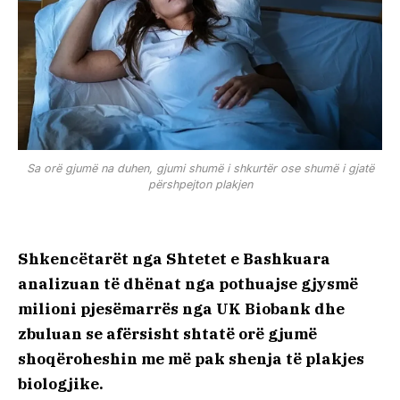
Sa orë gjumë na duhen, gjumi shumë i shkurtër ose shumë i gjatë
përshpejton plakjen
Shkencëtarët nga Shtetet e Bashkuara
analizuan të dhënat nga pothuajse gjysmë
milioni pjesëmarrës nga UK Biobank dhe
zbuluan se afërsisht shtatë orë gjumë
shoqëroheshin me më pak shenja të plakjes
biologjike.