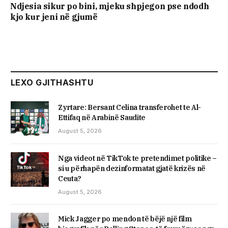
Ndjesia sikur po bini, mjeku shpjegon pse ndodh
kjo kur jeni në gjumë
LEXO GJITHASHTU
Zyrtare: Bersant Celina transferohet te Al-
Ettifaq në Arabinë Saudite
August 5, 2026
Nga videot në TikTok te pretendimet politike –
si u përhapën dezinformatat gjatë krizës në
Ceuta?
August 5, 2026
Mick Jagger po mendon të bëjë një film