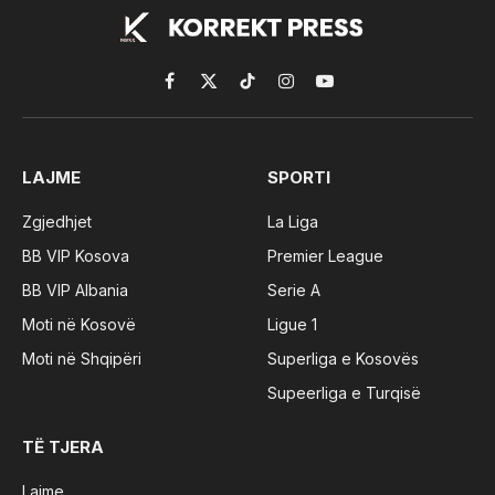
Facebook
X
TikTok
Instagram
YouTube
(Twitter)
LAJME
SPORTI
Zgjedhjet
La Liga
BB VIP Kosova
Premier League
BB VIP Albania
Serie A
Moti në Kosovë
Ligue 1
Moti në Shqipëri
Superliga e Kosovës
Supeerliga e Turqisë
TË TJERA
Lajme