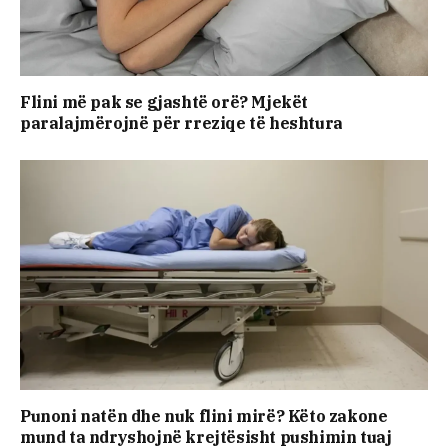
Flini më pak se gjashtë orë? Mjekët
paralajmërojnë për rreziqe të heshtura
Punoni natën dhe nuk flini mirë? Këto zakone
mund ta ndryshojnë krejtësisht pushimin tuaj