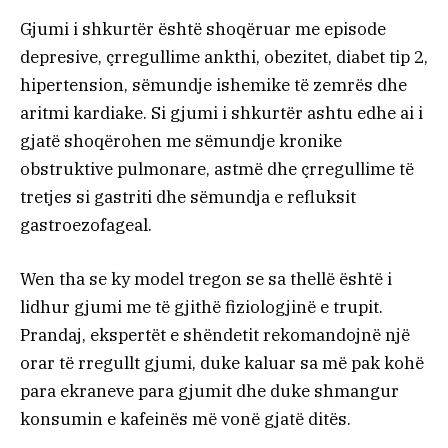
Gjumi i shkurtër është shoqëruar me episode
depresive, çrregullime ankthi, obezitet, diabet tip 2,
hipertension, sëmundje ishemike të zemrës dhe
aritmi kardiake. Si gjumi i shkurtër ashtu edhe ai i
gjatë shoqërohen me sëmundje kronike
obstruktive pulmonare, astmë dhe çrregullime të
tretjes si gastriti dhe sëmundja e refluksit
gastroezofageal.
Wen tha se ky model tregon se sa thellë është i
lidhur gjumi me të gjithë fiziologjinë e trupit.
Prandaj, ekspertët e shëndetit rekomandojnë një
orar të rregullt gjumi, duke kaluar sa më pak kohë
para ekraneve para gjumit dhe duke shmangur
konsumin e kafeinës më vonë gjatë ditës.