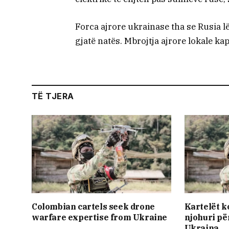
Forca ajrore ukrainase tha se Rusia l
gjatë natës. Mbrojtja ajrore lokale kap
TË TJERA
Colombian cartels seek drone
Kartelët 
warfare expertise from Ukraine
njohuri pë
Ukraina