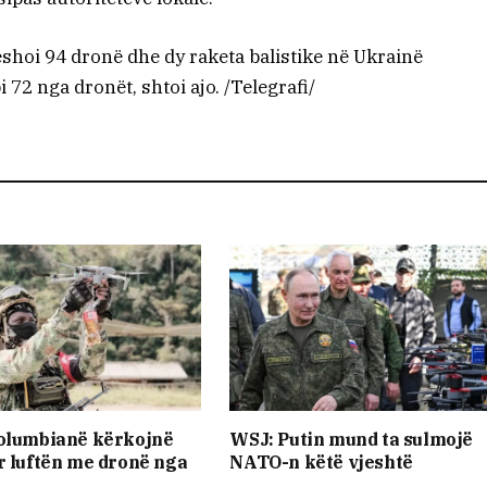
ëshoi 94 dronë dhe dy raketa balistike në Ukrainë
i 72 nga dronët, shtoi ajo. /Telegrafi/
kolumbianë kërkojnë
WSJ: Putin mund ta sulmojë
r luftën me dronë nga
NATO-n këtë vjeshtë