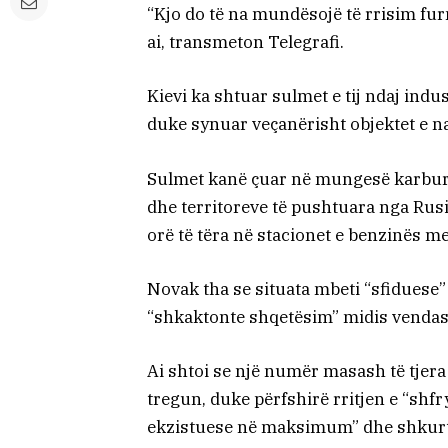
“Kjo do të na mundësojë të rrisim fu
ai, transmeton Telegrafi.
Kievi ka shtuar sulmet e tij ndaj indu
duke synuar veçanërisht objektet e naf
Sulmet kanë çuar në mungesë karburan
dhe territoreve të pushtuara nga Rusi
orë të tëra në stacionet e benzinës me
Novak tha se situata mbeti “sfiduese”
“shkaktonte shqetësim” midis vendas
Ai shtoi se një numër masash të tjera 
tregun, duke përfshirë rritjen e “shfry
ekzistuese në maksimum” dhe shkurti