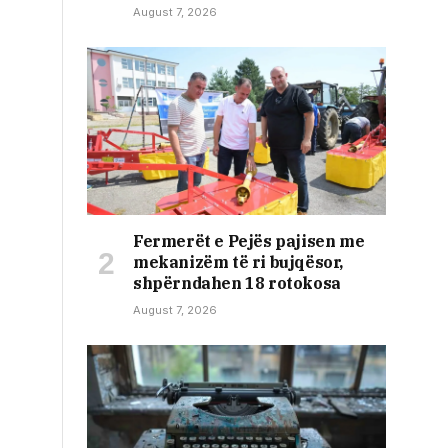
August 7, 2026
Fermerët e Pejës pajisen me
mekanizëm të ri bujqësor,
shpërndahen 18 rotokosa
August 7, 2026