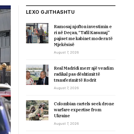
LEXO GJITHASHTU
Ramosaj njofton investimin e
ri në Deçan, “Tafil Kasumaj”
pajiset me kabinet modern të
Mjekësisë
August 7, 2026
Real Madridi merr një vendim
radikal pas dështimit të
transferimit të Rodrit
August 7, 2026
Colombian cartels seek drone
warfare expertise from
Ukraine
August 7, 2026