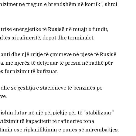
rnizimet në tregun e brendshëm në korrik”, shtoi
strisë energjetike të Rusisë në muajt e fundit,
tës si rafineritë, depot dhe terminalet.
ti dhe një rritje të çmimeve në pjesë të Rusisë
a, me njerëz të detyruar të presin në radhë për
s furnizimit të kufizuar.
 dhe se çështja e stacioneve të benzinës po
ve.
ishin futur në një përpjekje për të “stabilizuar”
tëzimit të kapacitetit të rafinerive tona
min ose riplanifikimin e punës së mirëmbajtjes.