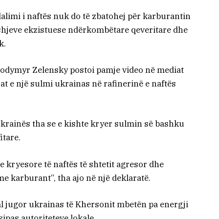
alimi i naftës nuk do të zbatohej për karburantin
shjeve ekzistuese ndërkombëtare qeveritare dhe
k.
lodymyr Zelensky postoi pamje video në mediat
at e një sulmi ukrainas në rafinerinë e naftës
Ukrainës tha se e kishte kryer sulmin së bashku
itare.
ve kryesore të naftës të shtetit agresor dhe
 karburant”, tha ajo në një deklaratë.
ual jugor ukrainas të Khersonit mbetën pa energji
sipas autoriteteve lokale.