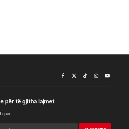
Facebook
X
TikTok
Instagram
YouTube
(Twitter)
e për të gjitha lajmet
 i pari