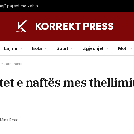
Ramosaj njofton investimin e ri në Deçan, “Tafil Kasumaj” pajiset me kabinet modern të Mjekësisë
Lajme
Bota
Sport
Zgjedhjet
Moti
së karburantit
t e naftës mes thellimit
 Mins Read