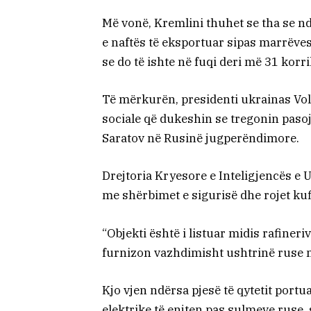
Më vonë, Kremlini thuhet se tha se nd
e naftës të eksportuar sipas marrëve
se do të ishte në fuqi deri më 31 korri
Të mërkurën, presidenti ukrainas Vo
sociale që dukeshin se tregonin pasoj
Saratov në Rusinë jugperëndimore.
Drejtoria Kryesore e Inteligjencës e 
me shërbimet e sigurisë dhe rojet kuf
“Objekti është i listuar midis rafineri
furnizon vazhdimisht ushtrinë ruse me
Kjo vjen ndërsa pjesë të qytetit port
elektrike të enjten pas sulmeve ruse, 