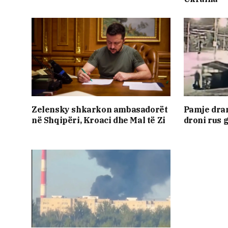
Zelensky shkarkon ambasadorët
Pamje dra
në Shqipëri, Kroaci dhe Mal të Zi
droni rus g