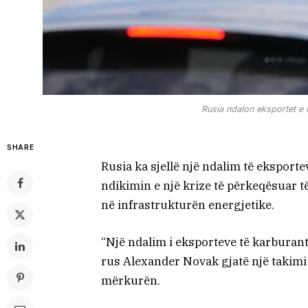
Rusia ndalon eksportet e n
SHARE
Rusia ka sjellë një ndalim të eksport
ndikimin e një krize të përkeqësuar 
në infrastrukturën energjetike.
“Një ndalim i eksporteve të karburant
rus Alexander Novak gjatë një takimi 
mërkurën.