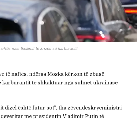
aftës mes thellimit të krizës së karburantit
eve të naftës, ndërsa Moska kërkon të zbusë
të karburantit të shkaktuar nga sulmet ukrainase
it dizel është futur sot”, tha zëvendëskryeministri
qeveritar me presidentin Vladimir Putin të