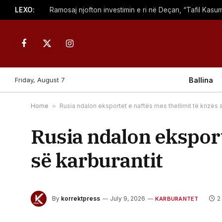
LEXO:
Facebook
X
Instagram
(Twitter)
Friday, August 7
Ballina
Home
»
Rusia ndalon eksportet e naftës mes thellimit të krizës 
Rusia ndalon eksporte
së karburantit
By
korrektpress
July 9, 2026
2
KARBURANTET