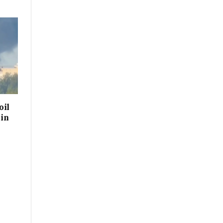
oil
 in