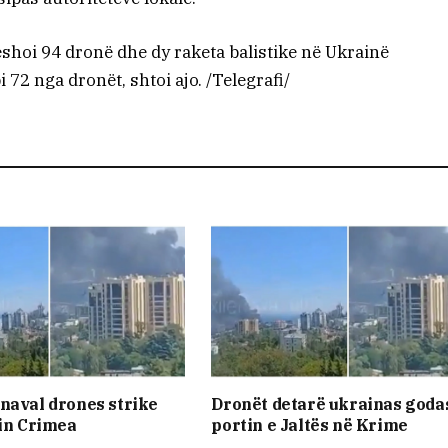
ëshoi 94 dronë dhe dy raketa balistike në Ukrainë
i 72 nga dronët, shtoi ajo. /Telegrafi/
naval drones strike
Dronët detarë ukrainas goda
 in Crimea
portin e Jaltës në Krime