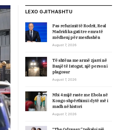
LEXO GJITHASHTU
Pas refuzimit të Rodrit, Real
Madridi ka gati tre emra të
mëdhenj për mesfushën
August 7, 2026
Të shtëna me armë zjarri në
Banjë të Istogut, një person i
plagosur
August 7, 2026
Mbi 4 mijë raste me Ebola në
Kongo shpërthimi i dytë më i
madh në histori
August 7, 2026
“The Odyssey” tejkaloi një