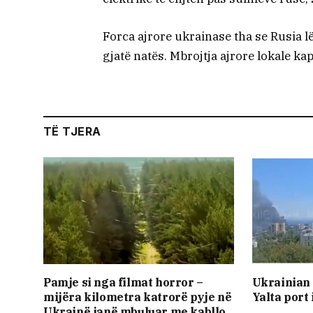
Forca ajrore ukrainase tha se Rusia l
gjatë natës. Mbrojtja ajrore lokale kap
TË TJERA
Pamje si nga filmat horror –
Ukrainian 
mijëra kilometra katrorë pyje në
Yalta port
Ukrainë janë mbuluar me kabllo