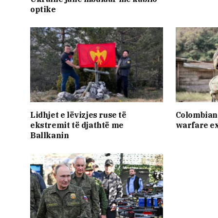
optike
Lidhjet e lëvizjes ruse të
Colombian 
ekstremit të djathtë me
warfare e
Ballkanin