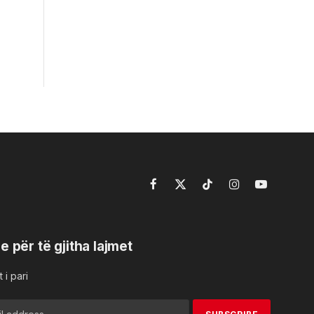
Facebook
X
TikTok
Instagram
YouTube
(Twitter)
e për të gjitha lajmet
 i pari