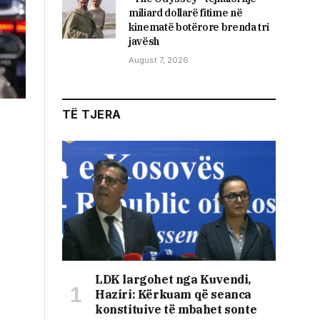
miliard dollarë fitime në
kinematë botërore brenda tri
javësh
August 7, 2026
TË TJERA
LDK largohet nga Kuvendi,
Haziri: Kërkuam që seanca
konstituive të mbahet sonte