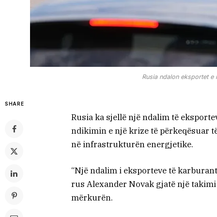
Rusia ndalon eksportet e n
SHARE
Rusia ka sjellë një ndalim të eksport
ndikimin e një krize të përkeqësuar 
në infrastrukturën energjetike.
“Një ndalim i eksporteve të karburant
rus Alexander Novak gjatë një takimi 
mërkurën.