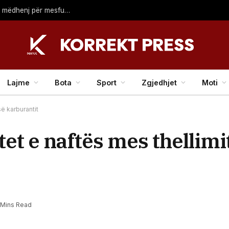
Pas refuzimit të Rodrit, Real Madridi ka gati tre emra të mëdhenj për mesfushën
Lajme
Bota
Sport
Zgjedhjet
Moti
së karburantit
t e naftës mes thellimit
 Mins Read