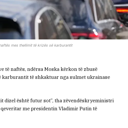
aftës mes thellimit të krizës së karburantit
eve të naftës, ndërsa Moska kërkon të zbusë
të karburantit të shkaktuar nga sulmet ukrainase
it dizel është futur sot”, tha zëvendëskryeministri
qeveritar me presidentin Vladimir Putin të