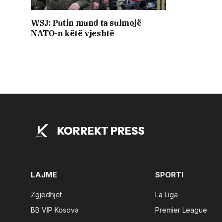
WSJ: Putin mund ta sulmojë
NATO-n këtë vjeshtë
LAJME
SPORTI
Zgjedhjet
La Liga
BB VIP Kosova
Premier League