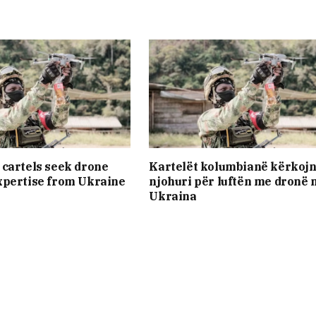
cartels seek drone
Kartelët kolumbianë kërkoj
xpertise from Ukraine
njohuri për luftën me dronë 
Ukraina