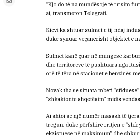
“Kjo do të na mundësojë të rrisim fu
ai, transmeton Telegrafi.
Kievi ka shtuar sulmet e tij ndaj indu
duke synuar veçanërisht objektet e naf
Sulmet kanë çuar në mungesë karburan
dhe territoreve të pushtuara nga Rusi
orë të tëra në stacionet e benzinës me
Novak tha se situata mbeti “sfiduese”
“shkaktonte shqetësim” midis vendas
Ai shtoi se një numër masash të tjera 
tregun, duke përfshirë rritjen e “shfry
ekzistuese në maksimum” dhe shkurti