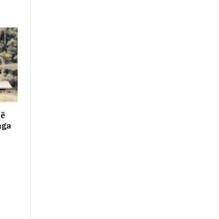
në
nga