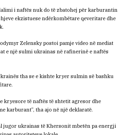
alimi i naftës nuk do të zbatohej për karburantin
shjeve ekzistuese ndërkombëtare qeveritare dhe
k.
lodymyr Zelensky postoi pamje video në mediat
at e një sulmi ukrainas në rafinerinë e naftës
Ukrainës tha se e kishte kryer sulmin së bashku
itare.
ve kryesore të naftës të shtetit agresor dhe
 karburant”, tha ajo në një deklaratë.
ual jugor ukrainas të Khersonit mbetën pa energji
sipas autoriteteve lokale.