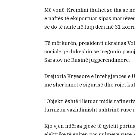
Më vonë, Kremlini thuhet se tha se nd
e naftës të eksportuar sipas marrëve
se do të ishte në fuqi deri më 31 korri
Të mërkurën, presidenti ukrainas Vo
sociale që dukeshin se tregonin pasoj
Saratov në Rusinë jugperëndimore.
Drejtoria Kryesore e Inteligjencës e 
me shërbimet e sigurisë dhe rojet kuf
“Objekti është i listuar midis rafineri
furnizon vazhdimisht ushtrinë ruse me
Kjo vjen ndërsa pjesë të qytetit port
elektrike të enjten pas sulmeve ruse, 