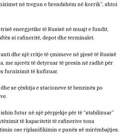
rnizimet në tregun e brendshëm në korrik”, shtoi
strisë energjetike të Rusisë në muajt e fundit,
tës si rafineritë, depot dhe terminalet.
ti dhe një rritje të çmimeve në pjesë të Rusisë
a, me njerëz të detyruar të presin në radhë për
s furnizimit të kufizuar.
 dhe se çështja e stacioneve të benzinës po
ve.
ishin futur në një përpjekje për të “stabilizuar”
tëzimit të kapacitetit të rafinerive tona
min ose riplanifikimin e punës së mirëmbajtjes.