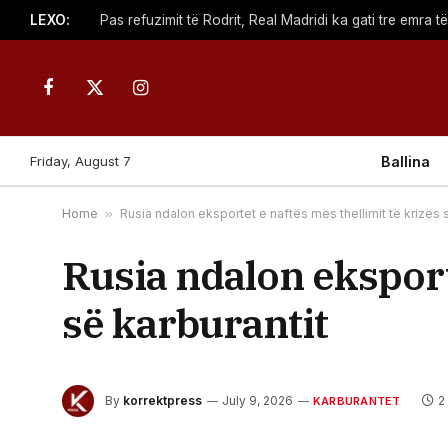
LEXO:
Facebook
X
Instagram
(Twitter)
Friday, August 7
Ballina
Home
»
Rusia ndalon eksportet e naftës mes thellimit të krizës 
Rusia ndalon eksporte
së karburantit
By
korrektpress
July 9, 2026
2
KARBURANTET