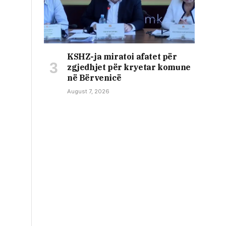
KSHZ-ja miratoi afatet për
zgjedhjet për kryetar komune
në Bërvenicë
August 7, 2026