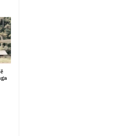
në
nga