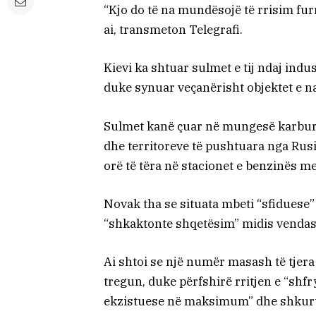
“Kjo do të na mundësojë të rrisim fu
ai, transmeton Telegrafi.
Kievi ka shtuar sulmet e tij ndaj indu
duke synuar veçanërisht objektet e naf
Sulmet kanë çuar në mungesë karburan
dhe territoreve të pushtuara nga Rusi
orë të tëra në stacionet e benzinës me
Novak tha se situata mbeti “sfiduese”
“shkaktonte shqetësim” midis vendas
Ai shtoi se një numër masash të tjera 
tregun, duke përfshirë rritjen e “shfry
ekzistuese në maksimum” dhe shkurti