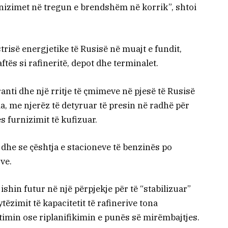
rnizimet në tregun e brendshëm në korrik”, shtoi
strisë energjetike të Rusisë në muajt e fundit,
tës si rafineritë, depot dhe terminalet.
ti dhe një rritje të çmimeve në pjesë të Rusisë
a, me njerëz të detyruar të presin në radhë për
s furnizimit të kufizuar.
 dhe se çështja e stacioneve të benzinës po
ve.
ishin futur në një përpjekje për të “stabilizuar”
tëzimit të kapacitetit të rafinerive tona
min ose riplanifikimin e punës së mirëmbajtjes.