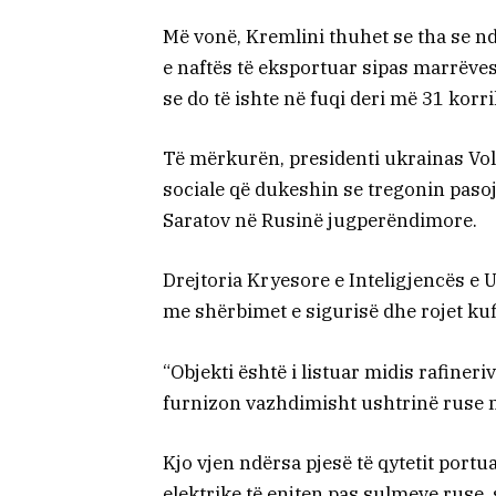
Më vonë, Kremlini thuhet se tha se nd
e naftës të eksportuar sipas marrëve
se do të ishte në fuqi deri më 31 korri
Të mërkurën, presidenti ukrainas Vo
sociale që dukeshin se tregonin pasoj
Saratov në Rusinë jugperëndimore.
Drejtoria Kryesore e Inteligjencës e 
me shërbimet e sigurisë dhe rojet kuf
“Objekti është i listuar midis rafineri
furnizon vazhdimisht ushtrinë ruse me
Kjo vjen ndërsa pjesë të qytetit port
elektrike të enjten pas sulmeve ruse, 