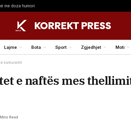
anë me doza ​humori
Lajme
Bota
Sport
Zgjedhjet
Moti
së karburantit
t e naftës mes thellimit
 Mins Read