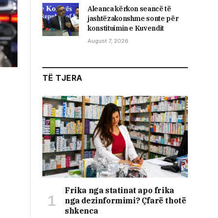
Aleanca kërkon seancë të
jashtëzakonshme sonte për
konstituimin e Kuvendit
August 7, 2026
TË TJERA
Frika nga statinat apo frika
nga dezinformimi? Çfarë thotë
shkenca