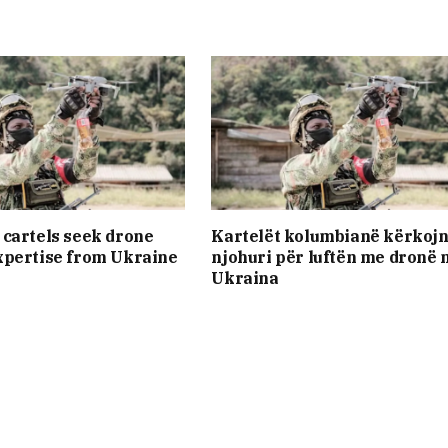
cartels seek drone
Kartelët kolumbianë kërkoj
xpertise from Ukraine
njohuri për luftën me dronë 
Ukraina