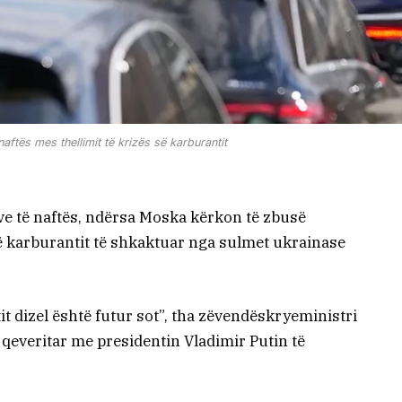
aftës mes thellimit të krizës së karburantit
eve të naftës, ndërsa Moska kërkon të zbusë
të karburantit të shkaktuar nga sulmet ukrainase
it dizel është futur sot”, tha zëvendëskryeministri
qeveritar me presidentin Vladimir Putin të