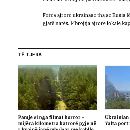
Forca ajrore ukrainase tha se Rusia l
gjatë natës. Mbrojtja ajrore lokale kap
TË TJERA
Pamje si nga filmat horror –
Ukrainian 
mijëra kilometra katrorë pyje në
Yalta port
Ukrainë janë mbuluar me kabllo