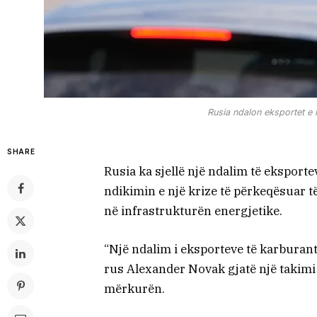
Rusia ndalon eksportet e n
SHARE
Rusia ka sjellë një ndalim të eksport
ndikimin e një krize të përkeqësuar 
në infrastrukturën energjetike.
“Një ndalim i eksporteve të karburant
rus Alexander Novak gjatë një takimi 
mërkurën.