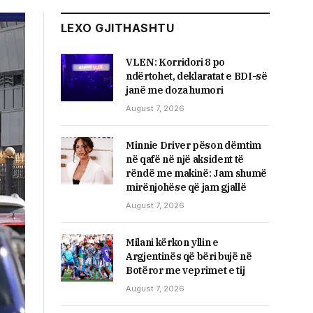
LEXO GJITHASHTU
VLEN: Korridori 8 po
ndërtohet, deklaratat e BDI-së
janë me doza ​humori
August 7, 2026
Minnie Driver pëson dëmtim
në qafë në një aksident të
rëndë me makinë: Jam shumë
mirënjohëse që jam gjallë
August 7, 2026
Milani kërkon yllin e
Argjentinës që bëri bujë në
Botëror me veprimet e tij
August 7, 2026