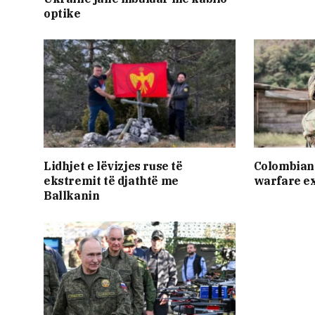
optike
Lidhjet e lëvizjes ruse të
Colombian 
ekstremit të djathtë me
warfare e
Ballkanin