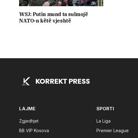
WSJ: Putin mund ta sulmojë
NATO-n këtë vjeshtë
LAJME
SPORTI
Zgjedhjet
La Liga
BB VIP Kosova
Premier League