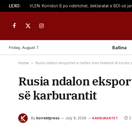
LEXO:
VLEN: Korridori 8 po ndërtohet, deklaratat e BDI-së j
Facebook
X
Instagram
(Twitter)
Friday, August 7
Ballina
Home
»
Rusia ndalon eksportet e naftës mes thellimit të krizës 
Rusia ndalon eksporte
së karburantit
By
korrektpress
July 9, 2026
2
KARBURANTET