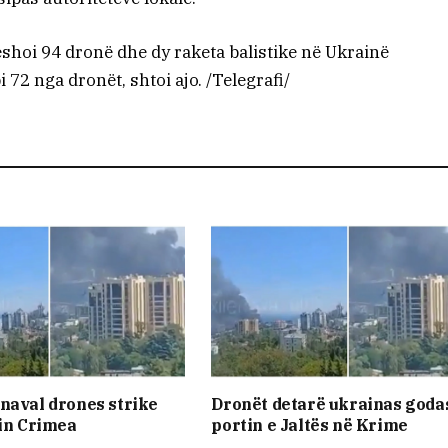
ëshoi 94 dronë dhe dy raketa balistike në Ukrainë
i 72 nga dronët, shtoi ajo. /Telegrafi/
naval drones strike
Dronët detarë ukrainas goda
 in Crimea
portin e Jaltës në Krime