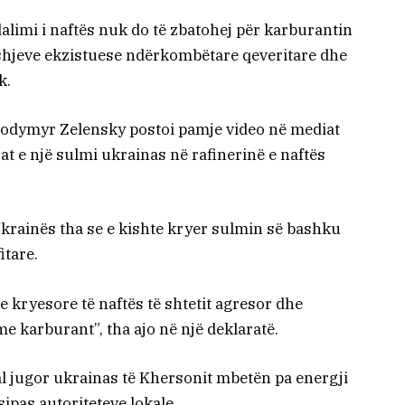
alimi i naftës nuk do të zbatohej për karburantin
shjeve ekzistuese ndërkombëtare qeveritare dhe
k.
lodymyr Zelensky postoi pamje video në mediat
at e një sulmi ukrainas në rafinerinë e naftës
Ukrainës tha se e kishte kryer sulmin së bashku
itare.
ve kryesore të naftës të shtetit agresor dhe
 karburant”, tha ajo në një deklaratë.
ual jugor ukrainas të Khersonit mbetën pa energji
sipas autoriteteve lokale.