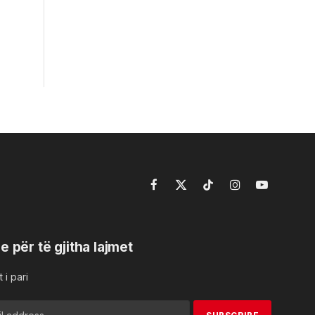
Facebook
X
TikTok
Instagram
YouTube
(Twitter)
e për të gjitha lajmet
 i pari