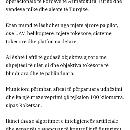
operacionale të Forcave të Armatosura Turke dhe
vendeve mike dhe aleate të Turqisë.
Eren mund të lëshohet nga mjete ajrore pa pilot,
ose UAV, helikopterë, mjete tokësore, sisteme
tokësore dhe platforma detare.
Ai është i aftë të godasë objektiva ajrore me
shpejtësi të ulët, si dhe objektiva tokësore të
blinduara dhe të pablinduara.
Municioni përmban aftësi të përparuara udhëzimi
dhe ka një rreze veprimi që tejkalon 100 kilometra,
sipas Roketsan.
Ikinci tha se algoritmet e inteligjencës artificiale
dhe sensorët e avancuar të kontrollit të fluturimit