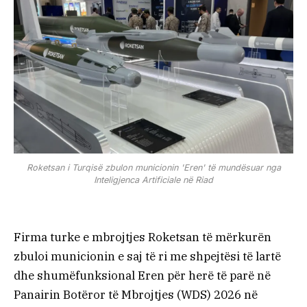
Roketsan i Turqisë zbulon municionin 'Eren' të mundësuar nga
Inteligjenca Artificiale në Riad
Firma turke e mbrojtjes Roketsan të mërkurën
zbuloi municionin e saj të ri me shpejtësi të lartë
dhe shumëfunksional Eren për herë të parë në
Panairin Botëror të Mbrojtjes (WDS) 2026 në