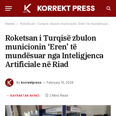
Home
»
Roketsan i Turqisë zbulon municionin ‘Eren’ të mundësuar nga Inteligjenca Artificiale në Riad
Roketsan i Turqisë zbulon
municionin ‘Eren’ të
mundësuar nga Inteligjenca
Artificiale në Riad
By
korrektpress
February 10, 2026
2 Mins Read
BAYRAKTAR AKINCI