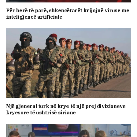
Për herë të parë, shkencëtarët krijojnë viruse me
inteligjencë artificiale
Një gjeneral turk në krye të një prej divizioneve
kryesore të ushtrisë siriane