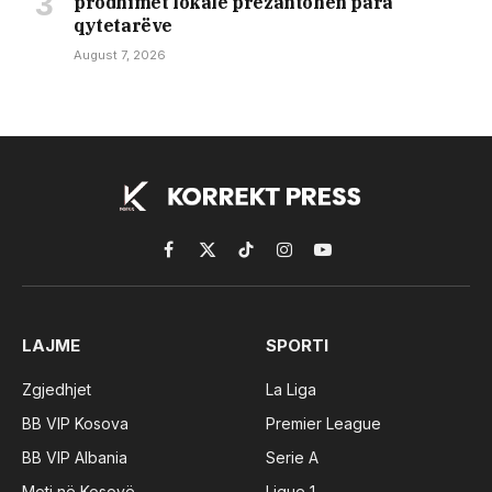
prodhimet lokale prezantohen para
qytetarëve
August 7, 2026
Facebook
X
TikTok
Instagram
YouTube
(Twitter)
LAJME
SPORTI
Zgjedhjet
La Liga
BB VIP Kosova
Premier League
BB VIP Albania
Serie A
Moti në Kosovë
Ligue 1