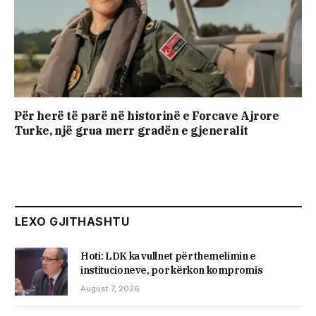
Për herë të parë në historinë e Forcave Ajrore
Turke, një grua merr gradën e gjeneralit
LEXO GJITHASHTU
Hoti: LDK ka vullnet për themelimin e
institucioneve, por kërkon kompromis
August 7, 2026