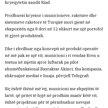
kryeqytetin saudit Riad.
Prodhuesi kryesor i municioneve, raketave dhe
sistemeve raketore të Turqisë mori pjesë në
ekspozitën nga 8 deri në 12 shkurt me një portofol
të gjerë produktesh.
Dhe i zhvilluar nga koncepti në produkt operativ
në më pak se një vit, municioni i ri vendas Eren u
testua në mjetin ajror luftarak pa pilot
shumëfunksional Bayraktar Akinci, tha kompania,
shkruajnë mediat e huaja, përcjell Telegrafi.
Siç është thënë më tej, municioni me shpejtësi të
lartë, që pritet të hyjë në prodhim masiv këtë vit,
është projektuar për të përmbushur nevojat