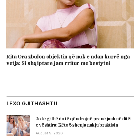
Rita Ora zbulon objektin që nuk e ndan kurrë nga
vetja: Si shqiptare jam rritur me bestytni
LEXO GJITHASHTU
Jo të gjithë do të qëndrojnë pranë jush në ditët
e vështira: Këto 5 shenja nuk ju braktisin
August 9, 2026