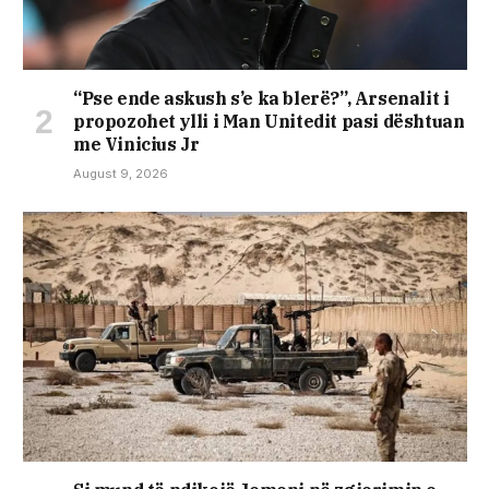
“Pse ende askush s’e ka blerë?”, Arsenalit i
propozohet ylli i Man Unitedit pasi dështuan
me Vinicius Jr
August 9, 2026