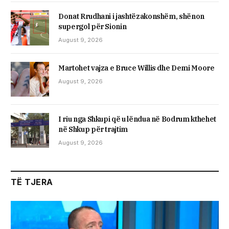
Donat Rrudhani i jashtëzakonshëm, shënon
supergol për Sionin
August 9, 2026
Martohet vajza e Bruce Willis dhe Demi Moore
August 9, 2026
I riu nga Shkupi që u lëndua në Bodrum kthehet
në Shkup për trajtim
August 9, 2026
TË TJERA