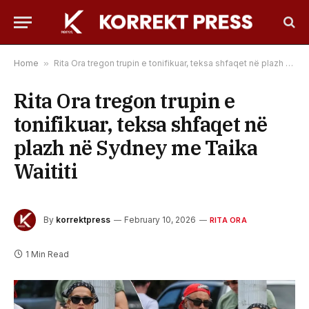
Home
»
Rita Ora tregon trupin e tonifikuar, teksa shfaqet në plazh në Sydney me Taika Waititi
Rita Ora tregon trupin e
tonifikuar, teksa shfaqet në
plazh në Sydney me Taika
Waititi
By
korrektpress
February 10, 2026
RITA ORA
1 Min Read