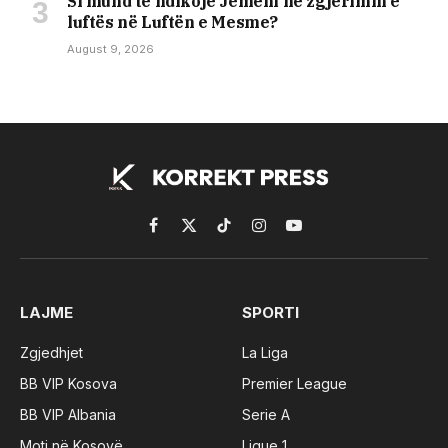
Si mund të ndikojë Jemeni në zgjerimin e
luftës në Luftën e Mesme?
August 9, 2026
Facebook
X
TikTok
Instagram
YouTube
(Twitter)
LAJME
SPORTI
Zgjedhjet
La Liga
BB VIP Kosova
Premier League
BB VIP Albania
Serie A
Moti në Kosovë
Ligue 1