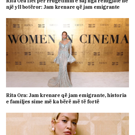
Rita Ora flet për rrugëtimin e saj nga refugjate në
një yll botëror: Jam krenare që jam emigrante
Rita Ora: Jam krenare që jam emigrante, historia
e familjes sime më ka bërë më të fortë