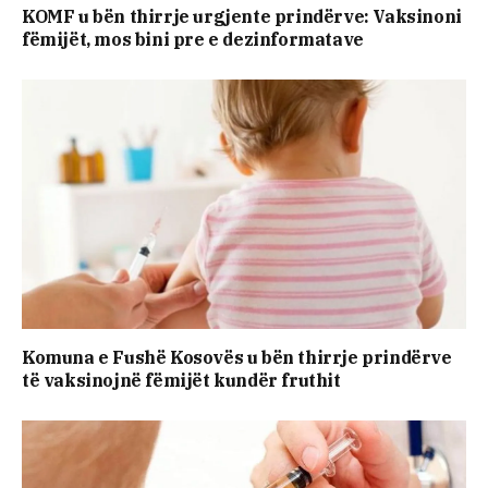
KOMF u bën thirrje urgjente prindërve: Vaksinoni
fëmijët, mos bini pre e dezinformatave
Komuna e Fushë Kosovës u bën thirrje prindërve
të vaksinojnë fëmijët kundër fruthit