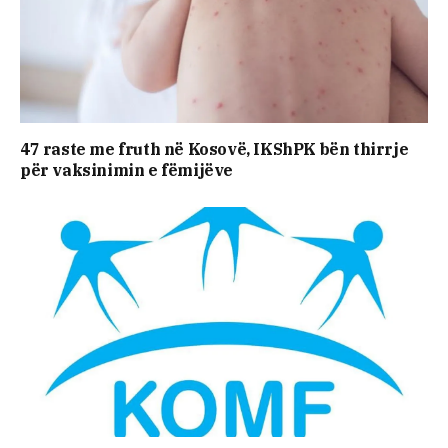
47 raste me fruth në Kosovë, IKShPK bën thirrje
për vaksinimin e fëmijëve