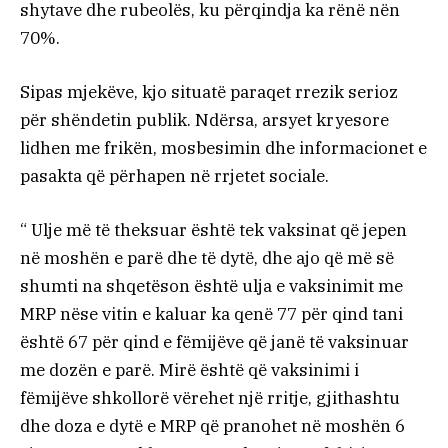
shytave dhe rubeolës, ku përqindja ka rënë nën
70%.
Sipas mjekëve, kjo situatë paraqet rrezik serioz
për shëndetin publik. Ndërsa, arsyet kryesore
lidhen me frikën, mosbesimin dhe informacionet e
pasakta që përhapen në rrjetet sociale.
“ Ulje më të theksuar është tek vaksinat që jepen
në moshën e parë dhe të dytë, dhe ajo që më së
shumti na shqetëson është ulja e vaksinimit me
MRP nëse vitin e kaluar ka qenë 77 për qind tani
është 67 për qind e fëmijëve që janë të vaksinuar
me dozën e parë. Mirë është që vaksinimi i
fëmijëve shkollorë vërehet një rritje, gjithashtu
dhe doza e dytë e MRP që pranohet në moshën 6