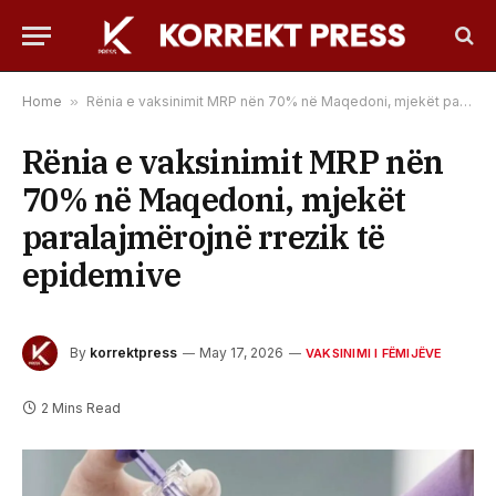
Home
»
Rënia e vaksinimit MRP nën 70% në Maqedoni, mjekët paralajmërojnë rrezik të epidemive
Rënia e vaksinimit MRP nën
70% në Maqedoni, mjekët
paralajmërojnë rrezik të
epidemive
By
korrektpress
May 17, 2026
VAKSINIMI I FËMIJËVE
2 Mins Read