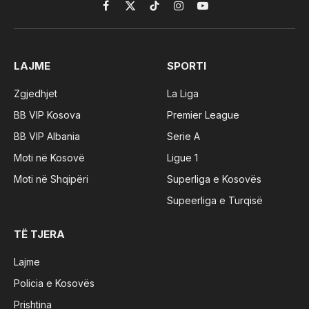
Facebook
X
TikTok
Instagram
YouTube
(Twitter)
LAJME
SPORTI
Zgjedhjet
La Liga
BB VIP Kosova
Premier League
BB VIP Albania
Serie A
Moti në Kosovë
Ligue 1
Moti në Shqipëri
Superliga e Kosovës
Supeerliga e Turqisë
TË TJERA
Lajme
Policia e Kosovës
Prishtina