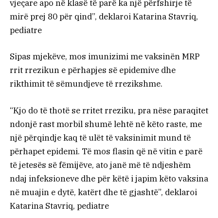
vjeçare apo në klasë të parë ka një përfshirje të
mirë prej 80 për qind”, deklaroi Katarina Stavriq,
pediatre
Sipas mjekëve, mos imunizimi me vaksinën MRP
rrit rrezikun e përhapjes së epidemive dhe
rikthimit të sëmundjeve të rrezikshme.
“Kjo do të thotë se rritet rreziku, pra nëse paraqitet
ndonjë rast morbil shumë lehtë në këto raste, me
një përqindje kaq të ulët të vaksinimit mund të
përhapet epidemi. Të mos flasin që në vitin e parë
të jetesës së fëmijëve, ato janë më të ndjeshëm
ndaj infeksioneve dhe për këtë i japim këto vaksina
në muajin e dytë, katërt dhe të gjashtë”, deklaroi
Katarina Stavriq, pediatre