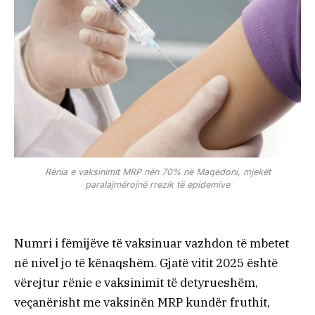
Rënia e vaksinimit MRP nën 70% në Maqedoni, mjekët
paralajmërojnë rrezik të epidemive
Numri i fëmijëve të vaksinuar vazhdon të mbetet
në nivel jo të kënaqshëm. Gjatë vitit 2025 është
vërejtur rënie e vaksinimit të detyrueshëm,
veçanërisht me vaksinën MRP kundër fruthit,