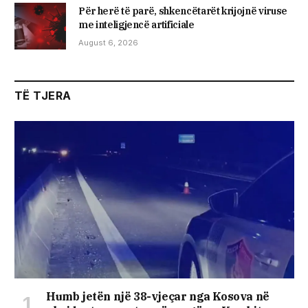
Për herë të parë, shkencëtarët krijojnë viruse
me inteligjencë artificiale
August 6, 2026
TË TJERA
Humb jetën një 38-vjeçar nga Kosova në