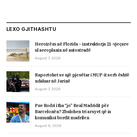
LEXO GJITHASHTU
Heroizëm në Florida – instruktorja 21-vjeçare
ul aeroplanin në autostradë
August 7, 2026
Raportohet se një pjesëtar i MUP-it serb është
ndaluar në Jarinë
August 7, 2026
Pse Rodri i tha “jo” Real Madridit për
Barcelonën? Zbulohen tri arsyet që ia
komunikoi bordit madrilen
August 6, 2026