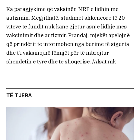
Ka paragjykime që vaksinën MRP e lidhin me
autizmin. Megjithatë, studimet shkencore të 20
viteve të fundit nuk kanë gjetur asnjë lidhje mes
vaksinimit dhe autizmit. Prandaj, mjekët apelojnë
që prindërit të informohen nga burime të sigurta
dhe t’i vaksinojnë fëmijët për të mbrojtur
shëndetin e tyre dhe të shoqërisë. /Alsat.mk
TË TJERA