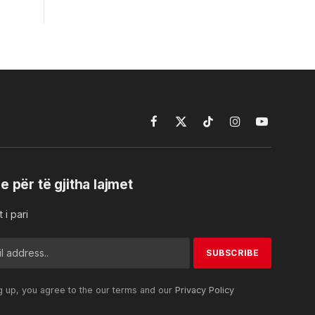
Facebook
X
TikTok
Instagram
YouTube
(Twitter)
e për të gjitha lajmet
 i pari
g up, you agree to the our terms and our
Privacy Policy