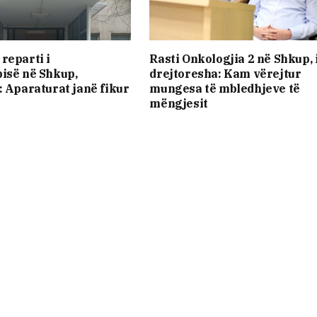
reparti i
Rasti Onkologjia 2 në Shkup, 
isë në Shkup,
drejtoresha: Kam vërejtur
: Aparaturat janë fikur
mungesa të mbledhjeve të
mëngjesit