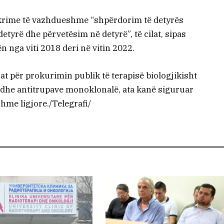
 krime të vazhdueshme “shpërdorim të detyrës
detyrë dhe përvetësim në detyrë”, të cilat, sipas
 nga viti 2018 deri në vitin 2022.
t për prokurimin publik të terapisë biologjikisht
r dhe antitrupave monoklonalë, ata kanë siguruar
shme ligjore./Telegrafi/