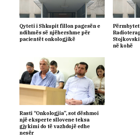
Qyteti i Shkupit fillon pagesën e
Përmbytet 
ndihmës së njëhershme për
Radioterap
pacientët onkologjikë
Stojkovski
në kohë
Rasti “Onkologjia”, sot dëshmoi
një eksperte sllovene teksa
gjykimi do të vazhdojë edhe
nesër