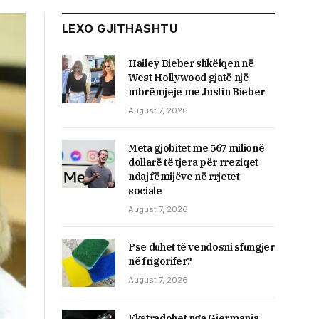
LEXO GJITHASHTU
Hailey Bieber shkëlqen në
West Hollywood gjatë një
mbrëmjeje me Justin Bieber
August 7, 2026
Meta gjobitet me 567 milionë
dollarë të tjera për rreziqet
ndaj fëmijëve në rrjetet
sociale
August 7, 2026
Pse duhet të vendosni sfungjer
në frigorifer?
August 7, 2026
Ekstradohet nga Gjermania