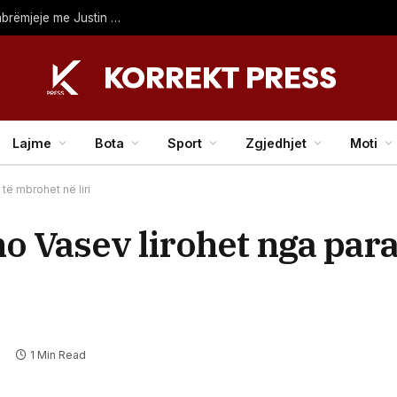
Hailey Bieber shkëlqen në West Hollywood gjatë një mbrëmjeje me Justin Bieber
Lajme
Bota
Sport
Zgjedhjet
Moti
të mbrohet në liri
no Vasev lirohet nga par
1 Min Read