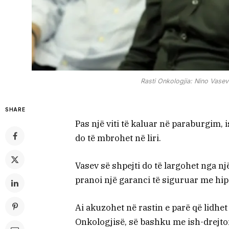
Rasti Onkologjia: Nino Vasev 
SHARE
Pas një viti të kaluar në paraburgim, 
do të mbrohet në liri.
Vasev së shpejti do të largohet nga nj
pranoi një garanci të siguruar me hi
Ai akuzohet në rastin e parë që lidhe
Onkologjisë, së bashku me ish-drejt