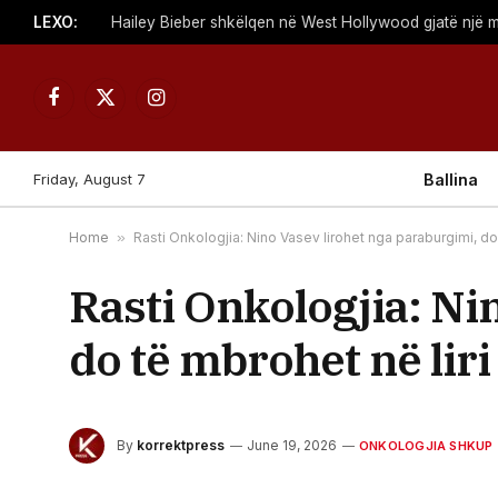
LEXO:
Facebook
X
Instagram
(Twitter)
Friday, August 7
Ballina
Home
»
Rasti Onkologjia: Nino Vasev lirohet nga paraburgimi, do 
Rasti Onkologjia: Ni
do të mbrohet në liri
By
korrektpress
June 19, 2026
ONKOLOGJIA SHKUP