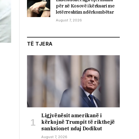
për në Kosovë i kërkuari me
letërreshtim ndërkombëtar
August 7, 2026
TË TJERA
Ligjvënësit amerikanë i
kërkojnë Trumpit të rikthejë
sanksionet ndaj Dodikut
August 7, 2026