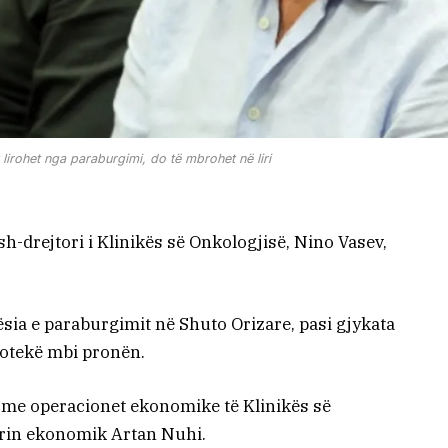
lirohet nga paraburgimi, do të mbrohet në liri
ish-drejtori i Klinikës së Onkologjisë, Nino Vasev,
ësia e paraburgimit në Shuto Orizare, pasi gjykata
potekë mbi pronën.
t me operacionet ekonomike të Klinikës së
orin ekonomik Artan Nuhi.