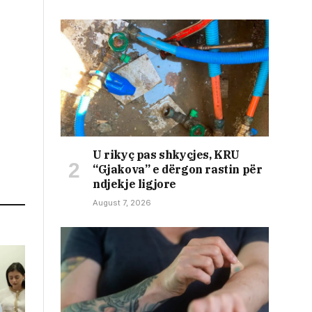
U rikyç pas shkyçjes, KRU
“Gjakova” e dërgon rastin për
ndjekje ligjore
August 7, 2026