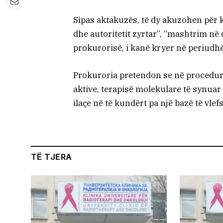
Sipas aktakuzës, të dy akuzohen për
dhe autoritetit zyrtar”, “mashtrim në 
prokurorisë, i kanë kryer në periudhën
Prokuroria pretendon se në procedura
aktive, terapisë molekulare të synua
ilaçe në të kundërt pa një bazë të vlef
TË TJERA