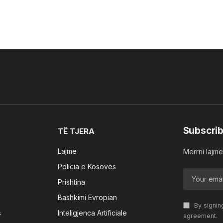
Subscrib
TË TJERA
Lajme
Merrni lajmet
Policia e Kosovës
Prishtina
Bashkimi Evropian
By signin
s
Inteligjenca Artificiale
agreement.