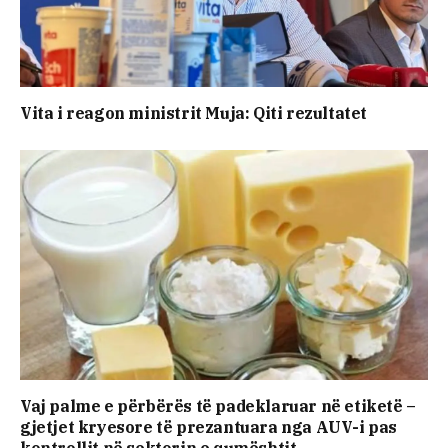
Vita i reagon ministrit Muja: Qiti rezultatet
Vaj palme e përbërës të padeklaruar në etiketë –
gjetjet kryesore të prezantuara nga AUV-i pas
kontrollit në sektorin e qumështit