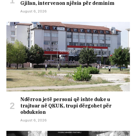
Gjilan, intervenon njësia për deminim
August 6, 2026
Ndërron jetë personi që ishte duke u
trajtuar në QKUK, trupi dërgohet për
obduksion
August 6, 2026