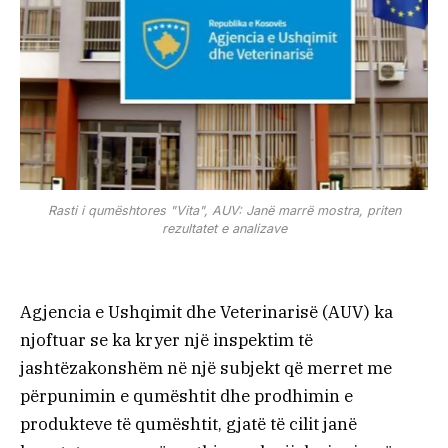
Rasti i qumështores "Vita", AUV: Janë marrë mostra, priten
rezultatet e analizave
Agjencia e Ushqimit dhe Veterinarisë (AUV) ka
njoftuar se ka kryer një inspektim të
jashtëzakonshëm në një subjekt që merret me
përpunimin e qumështit dhe prodhimin e
produkteve të qumështit, gjatë të cilit janë