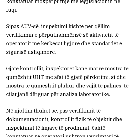
konstatuar mospërputhje me legjislacionin në
fuqi.
Sipas AUV-së, inspektimi kishte për qëllim
verifikimin e përputhshmërisë së aktivitetit të
operatorit me kërkesat ligjore dhe standardet e
sigurisë ushqimore.
Gjatë kontrollit, inspektorët kanë marrë mostra të
qumështit UHT me afat të gjatë përdorimi, si dhe
mostra të qumështit pluhur dhe vajit të palmës, të
cilat janë dërguar për analiza laboratorike.
Në njoftim thuhet se, pas verifikimit të
dokumentacionit, kontrollit fizik të objektit dhe
inspektimit të linjave të prodhimit, është
konstatuar se operatori ushtron veprimtari të