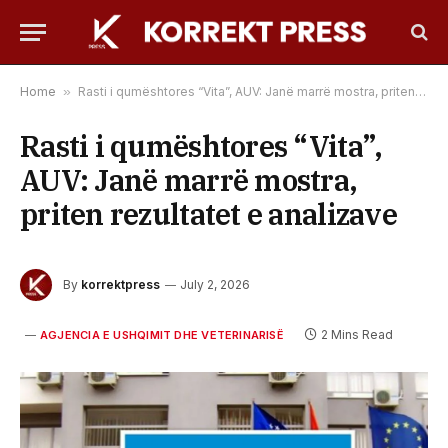
Home
»
Rasti i qumështores “Vita”, AUV: Janë marrë mostra, priten rezultatet e analizave
Rasti i qumështores “Vita”,
AUV: Janë marrë mostra,
priten rezultatet e analizave
By
korrektpress
July 2, 2026
2 Mins Read
AGJENCIA E USHQIMIT DHE VETERINARISË