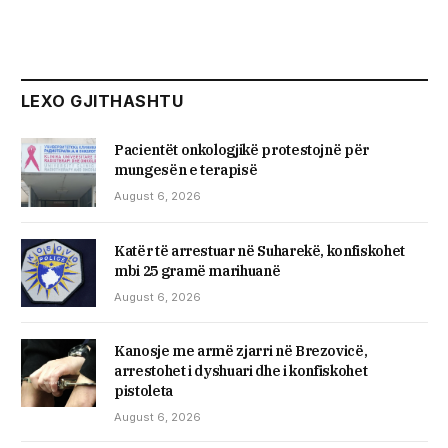
LEXO GJITHASHTU
Pacientët onkologjikë protestojnë për
mungesën e terapisë
August 6, 2026
Katër të arrestuar në Suharekë, konfiskohet
mbi 25 gramë marihuanë
August 6, 2026
Kanosje me armë zjarri në Brezovicë,
arrestohet i dyshuari dhe i konfiskohet
pistoleta
August 6, 2026