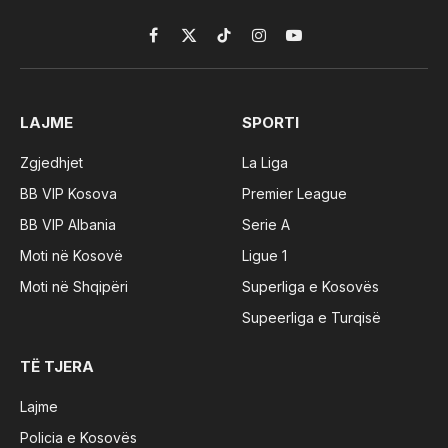
Facebook
X
TikTok
Instagram
YouTube
(Twitter)
LAJME
SPORTI
Zgjedhjet
La Liga
BB VIP Kosova
Premier League
BB VIP Albania
Serie A
Moti në Kosovë
Ligue 1
Moti në Shqipëri
Superliga e Kosovës
Supeerliga e Turqisë
TË TJERA
Lajme
Policia e Kosovës