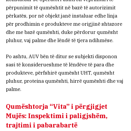
përpunimit të qumështit në bazë të autorizimit
përkatës, por në objekt janë instaluar edhe linja
për prodhimin e produkteve me origjinë shtazore
dhe me bazë qumështi, duke përdorur qumësht
pluhur, vaj palme dhe lëndë të tjera ndihmëse.
Po ashtu, AUV bën të ditur se subjekti disponon
sasi të konsiderueshme të lëndëve të para dhe
produkteve, përfshirë qumësht UHT, qumësht
pluhur, proteina qumështi, hirrë qumështi dhe vaj
palme.
Qumështorja “Vita” i përgjigjet
Mujës: Inspektimi i paligjshëm,
trajtimi i pabarabartë