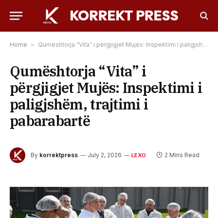
Home
»
Qumështorja “Vita” i përgjigjet Mujës: Inspektimi i paligjshëm, trajtimi i pabarabartë
Qumështorja “Vita” i
përgjigjet Mujës: Inspektimi i
paligjshëm, trajtimi i
pabarabartë
By
korrektpress
July 2, 2026
2 Mins Read
LEXO