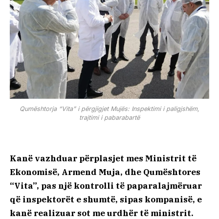
Qumështorja “Vita” i përgjigjet Mujës: Inspektimi i paligjshëm,
trajtimi i pabarabartë
Kanë vazhduar përplasjet mes Ministrit të
Ekonomisë, Armend Muja, dhe Qumështores
“Vita”, pas një kontrolli të paparalajmëruar
që inspektorët e shumtë, sipas kompanisë, e
kanë realizuar sot me urdhër të ministrit.