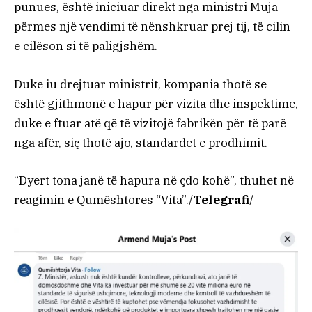
punues, është iniciuar direkt nga ministri Muja
përmes një vendimi të nënshkruar prej tij, të cilin
e cilëson si të paligjshëm.
Duke iu drejtuar ministrit, kompania thotë se
është gjithmonë e hapur për vizita dhe inspektime,
duke e ftuar atë që të vizitojë fabrikën për të parë
nga afër, siç thotë ajo, standardet e prodhimit.
“Dyert tona janë të hapura në çdo kohë”, thuhet në
reagimin e Qumështores “Vita”./
Telegrafi
/