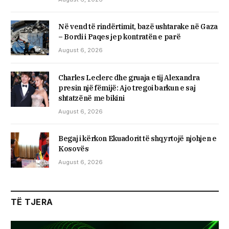
Në vend të rindërtimit, bazë ushtarake në Gaza
– Bordi i Paqes jep kontratën e parë
August 6, 2026
Charles Leclerc dhe gruaja e tij Alexandra
presin një fëmijë: Ajo tregoi barkun e saj
shtatzënë me bikini
August 6, 2026
Begaj i kërkon Ekuadorit të shqyrtojë njohjen e
Kosovës
August 6, 2026
TË TJERA