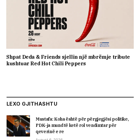
Shpat Deda & Friends sjellin një mbrëmje tribute
kushtuar Red Hot Chili Peppers
LEXO GJITHASHTU
Mustafa: Koha është për përgjegjësi politike,
PDK-ja mund të ketë rol vendimtar për
qeverinë e re
August 6, 2026