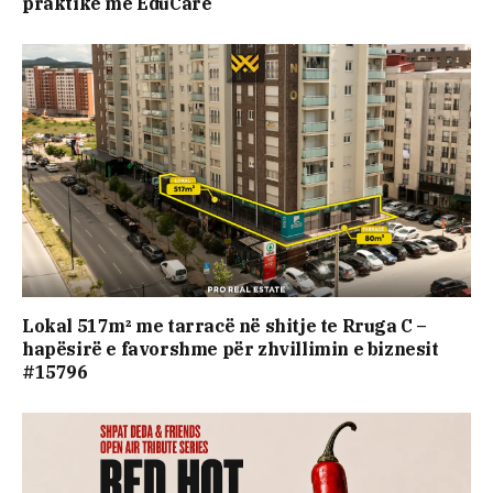
praktike me EduCare
Lokal 517m² me tarracë në shitje te Rruga C –
hapësirë e favorshme për zhvillimin e biznesit
#15796