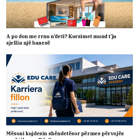
A po don me rrnu n’deti? Kursimet mund t’ju
sjellin një banesë
Mësoni kujdesin shëndetësor përmes përvojës