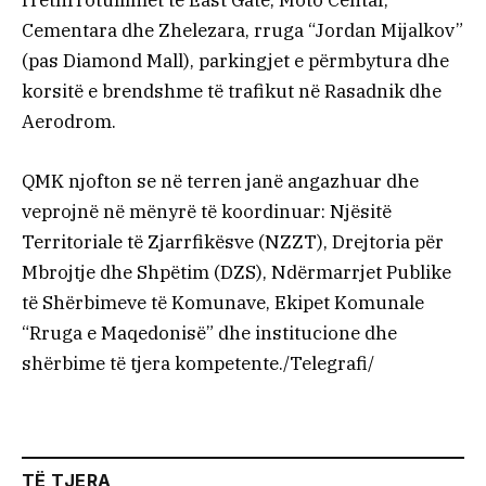
rrethrrotullimet te East Gate, Moto Centar,
Cementara dhe Zhelezara, rruga “Jordan Mijalkov”
(pas Diamond Mall), parkingjet e përmbytura dhe
korsitë e brendshme të trafikut në Rasadnik dhe
Aerodrom.
QMK njofton se në terren janë angazhuar dhe
veprojnë në mënyrë të koordinuar: Njësitë
Territoriale të Zjarrfikësve (NZZT), Drejtoria për
Mbrojtje dhe Shpëtim (DZS), Ndërmarrjet Publike
të Shërbimeve të Komunave, Ekipet Komunale
“Rruga e Maqedonisë” dhe institucione dhe
shërbime të tjera kompetente./Telegrafi/
TË TJERA