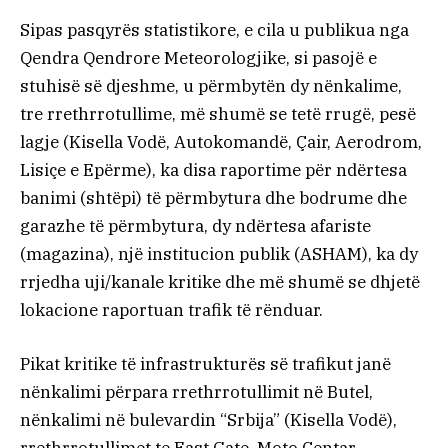
Sipas pasqyrës statistikore, e cila u publikua nga
Qendra Qendrore Meteorologjike, si pasojë e
stuhisë së djeshme, u përmbytën dy nënkalime,
tre rrethrrotullime, më shumë se tetë rrugë, pesë
lagje (Kisella Vodë, Autokomandë, Çair, Aerodrom,
Lisiçe e Epërme), ka disa raportime për ndërtesa
banimi (shtëpi) të përmbytura dhe bodrume dhe
garazhe të përmbytura, dy ndërtesa afariste
(magazina), një institucion publik (ASHAM), ka dy
rrjedha uji/kanale kritike dhe më shumë se dhjetë
lokacione raportuan trafik të rënduar.
Pikat kritike të infrastrukturës së trafikut janë
nënkalimi përpara rrethrrotullimit në Butel,
nënkalimi në bulevardin “Srbija” (Kisella Vodë),