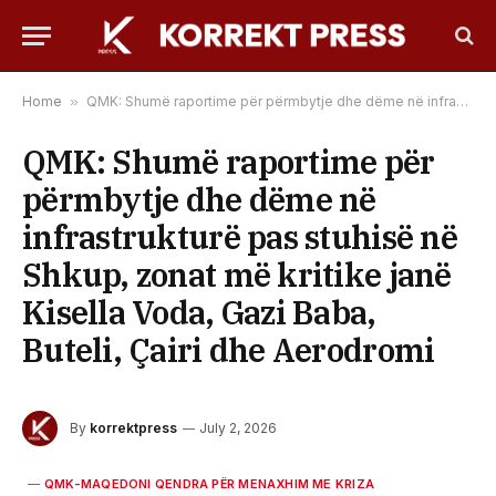
Home
»
QMK: Shumë raportime për përmbytje dhe dëme në infrastrukturë pas stuhisë në Shkup, zonat më kritike janë Kisella Voda, Gazi Baba, Buteli, Çairi dhe Aerodromi
QMK: Shumë raportime për
përmbytje dhe dëme në
infrastrukturë pas stuhisë në
Shkup, zonat më kritike janë
Kisella Voda, Gazi Baba,
Buteli, Çairi dhe Aerodromi
By
korrektpress
July 2, 2026
QMK-MAQEDONI QENDRA PËR MENAXHIM ME KRIZA