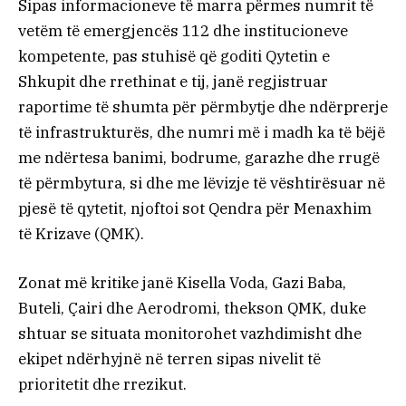
Sipas informacioneve të marra përmes numrit të
vetëm të emergjencës 112 dhe institucioneve
kompetente, pas stuhisë që goditi Qytetin e
Shkupit dhe rrethinat e tij, janë regjistruar
raportime të shumta për përmbytje dhe ndërprerje
të infrastrukturës, dhe numri më i madh ka të bëjë
me ndërtesa banimi, bodrume, garazhe dhe rrugë
të përmbytura, si dhe me lëvizje të vështirësuar në
pjesë të qytetit, njoftoi sot Qendra për Menaxhim
të Krizave (QMK).
Zonat më kritike janë Kisella Voda, Gazi Baba,
Buteli, Çairi dhe Aerodromi, thekson QMK, duke
shtuar se situata monitorohet vazhdimisht dhe
ekipet ndërhyjnë në terren sipas nivelit të
prioritetit dhe rrezikut.