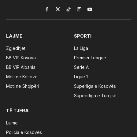
Facebook
X
TikTok
Instagram
YouTube
(Twitter)
LAJME
SPORTI
Zgjedhjet
La Liga
BB VIP Kosova
Premier League
BB VIP Albania
Serie A
Moti në Kosovë
Ligue 1
Moti në Shqipëri
Superliga e Kosovës
Supeerliga e Turqisë
TË TJERA
Lajme
Policia e Kosovës