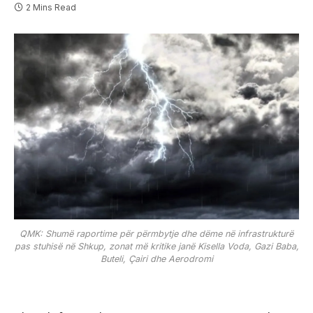
2 Mins Read
QMK: Shumë raportime për përmbytje dhe dëme në infrastrukturë
pas stuhisë në Shkup, zonat më kritike janë Kisella Voda, Gazi Baba,
Buteli, Çairi dhe Aerodromi