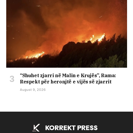
​“Shuhet zjarri në Malin e Krujës”, Rama:
Respekt për heronjtë e vijës së zjarrit
August 9, 2026