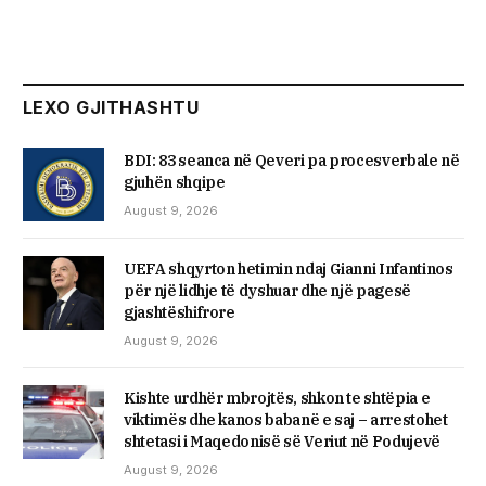
LEXO GJITHASHTU
BDI: 83 seanca në Qeveri pa procesverbale në
gjuhën shqipe
August 9, 2026
UEFA shqyrton hetimin ndaj Gianni Infantinos
për një lidhje të dyshuar dhe një pagesë
gjashtëshifrore
August 9, 2026
Kishte urdhër mbrojtës, shkon te shtëpia e
viktimës dhe kanos babanë e saj – arrestohet
shtetasi i Maqedonisë së Veriut në Podujevë
August 9, 2026