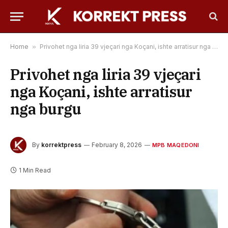
Home
»
Privohet nga liria 39 vjeçari nga Koçani, ishte arratisur nga burgu
Privohet nga liria 39 vjeçari
nga Koçani, ishte arratisur
nga burgu
By
korrektpress
February 8, 2026
MPB MAQEDONI
1 Min Read