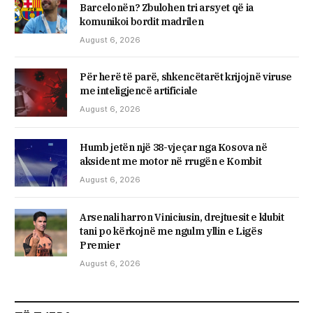
Barcelonën? Zbulohen tri arsyet që ia
komunikoi bordit madrilen
August 6, 2026
Për herë të parë, shkencëtarët krijojnë viruse
me inteligjencë artificiale
August 6, 2026
Humb jetën një 38-vjeçar nga Kosova në
aksident me motor në rrugën e Kombit
August 6, 2026
Arsenali harron Viniciusin, drejtuesit e klubit
tani po kërkojnë me ngulm yllin e Ligës
Premier
August 6, 2026