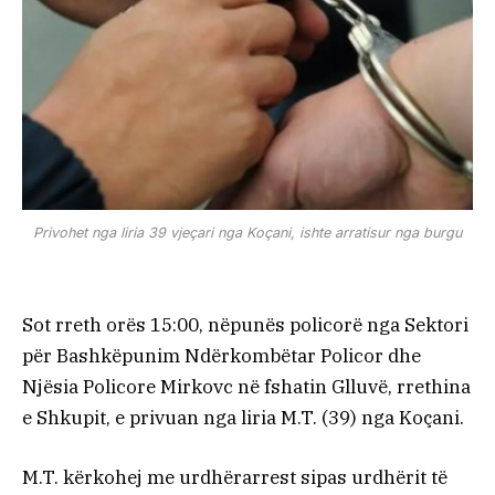
Privohet nga liria 39 vjeçari nga Koçani, ishte arratisur nga burgu
Sot rreth orës 15:00, nëpunës policorë nga Sektori
për Bashkëpunim Ndërkombëtar Policor dhe
Njësia Policore Mirkovc në fshatin Glluvë, rrethina
e Shkupit, e privuan nga liria M.T. (39) nga Koçani.
M.T. kërkohej me urdhërarrest sipas urdhërit të