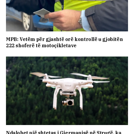
MPB: Vetëm për gjashtë orë kontrollë u gjobitën
222 shoferë të motoçikletave
Ndalohet një shtetas i Gjermanisë në Strugë, ka