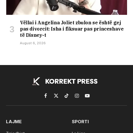
Vëllai i Angelina Joliet zbulon se është gej
pas divorcit: Isha i fiksuar pas princeshave
të Disney-t
August 6, 2026
Facebook
X
TikTok
Instagram
YouTube
(Twitter)
LAJME
SPORTI