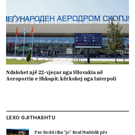
Ndalohet një 22-vjeçar nga Sllovakia në
Aeroportin e Shkupit, kërkohej nga Interpoli
LEXO GJITHASHTU
Pse Rodri i tha “jo” Real Madridit për