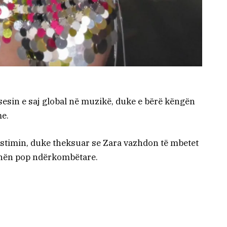
sesin e saj global në muzikë, duke e bërë këngën
me.
stimin, duke theksuar se Zara vazhdon të mbetet
enën pop ndërkombëtare.