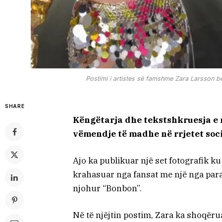
Postimi i artistes së famshme Zara Larsson bë
SHARE
Këngëtarja dhe tekstshkruesja e 
vëmendje të madhe në rrjetet soci
Ajo ka publikuar një set fotografik ku 
krahasuar nga fansat me një nga paraqi
njohur “Bonbon”.
Në të njëjtin postim, Zara ka shoqërua