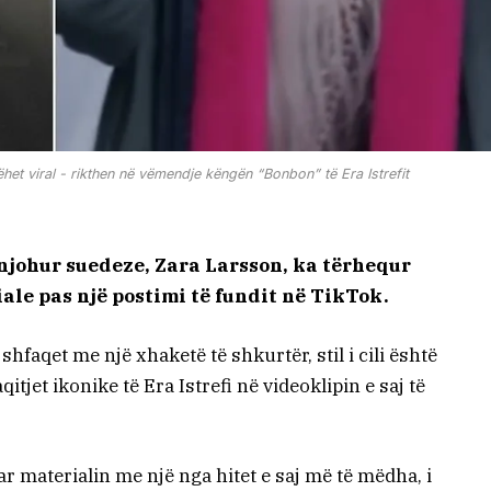
het viral - rikthen në vëmendje këngën “Bonbon” të Era Istrefit
njohur suedeze, Zara Larsson, ka tërhequr
ale pas një postimi të fundit në TikTok.
shfaqet me një xhaketë të shkurtër, stil i cili është
tjet ikonike të Era Istrefi në videoklipin e saj të
r materialin me një nga hitet e saj më të mëdha, i