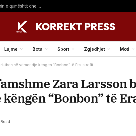
Sot nisin kontrollet intensive për përbërjen dhe etiketimin e qumështit dhe produkteve
Lajme
Bota
Sport
Zgjedhjet
Moti
– rikthen në vëmendje këngën “Bonbon” të Era Istrefit
ë famshme Zara Larsson b
këngën “Bonbon” të Era 
n Read