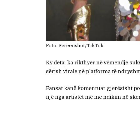
Foto: Screenshot/TikTok
Ky detaj ka rikthyer në vëmendje suk
sërish virale në platforma të ndrysh
Fansat kanë komentuar gjerësisht po
një nga artistet më me ndikim në sk