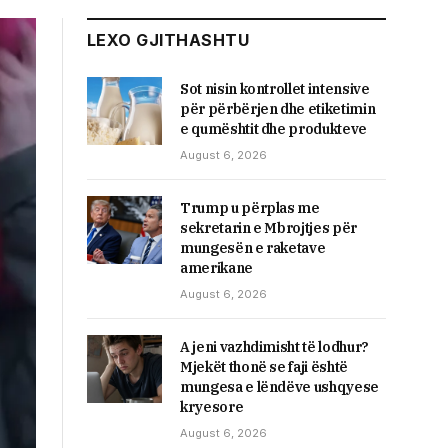
LEXO GJITHASHTU
Sot nisin kontrollet intensive
për përbërjen dhe etiketimin
e qumështit dhe produkteve
August 6, 2026
Trump u përplas me
sekretarin e Mbrojtjes për
mungesën e raketave
amerikane
August 6, 2026
A jeni vazhdimisht të lodhur?
Mjekët thonë se faji është
mungesa e lëndëve ushqyese
kryesore
August 6, 2026