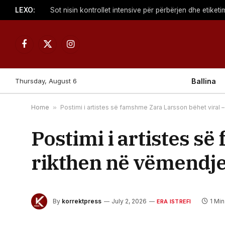
LEXO:
Facebook
X
Instagram
(Twitter)
Thursday, August 6
Ballina
Home
»
Postimi i artistes së famshme Zara Larsson bëhet viral 
Postimi i artistes s
rikthen në vëmendje 
By
korrektpress
July 2, 2026
1 Mi
ERA ISTREFI