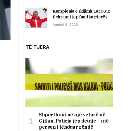
Kampionia e skijimit Lara Gut-
Behrami i jep fund karrierës
August 6, 2026
TË TJERA
Shpërthimi në një veturë në
Gjilan, Policia jep detaje – një
person i lënduar rëndë