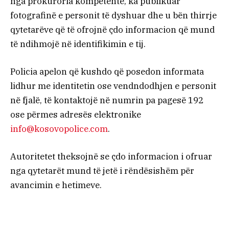
nga prokuroria kompetente, ka publikuar
fotografinë e personit të dyshuar dhe u bën thirrje
qytetarëve që të ofrojnë çdo informacion që mund
të ndihmojë në identifikimin e tij.
Policia apelon që kushdo që posedon informata
lidhur me identitetin ose vendndodhjen e personit
në fjalë, të kontaktojë në numrin pa pagesë 192
ose përmes adresës elektronike
info@kosovopolice.com
.
Autoritetet theksojnë se çdo informacion i ofruar
nga qytetarët mund të jetë i rëndësishëm për
avancimin e hetimeve.