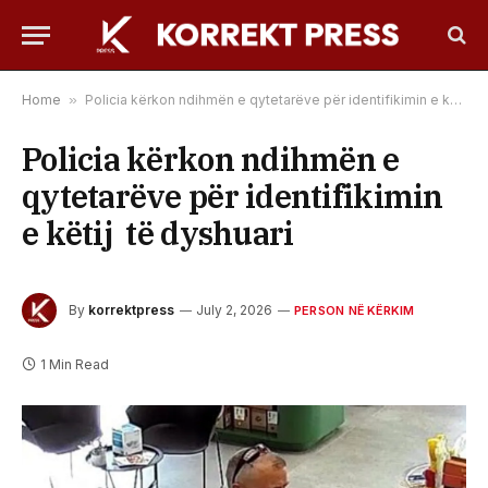
Home
»
Policia kërkon ndihmën e qytetarëve për identifikimin e këtij të dyshuari
Policia kërkon ndihmën e
qytetarëve për identifikimin
e këtij të dyshuari
By
korrektpress
July 2, 2026
PERSON NË KËRKIM
1 Min Read