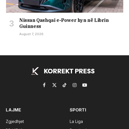
Nissan Qashqai e-Power hyn në Librin
Guinness
August 7, 2026
Facebook
X
TikTok
Instagram
YouTube
(Twitter)
LAJME
SPORTI
Zgjedhjet
La Liga