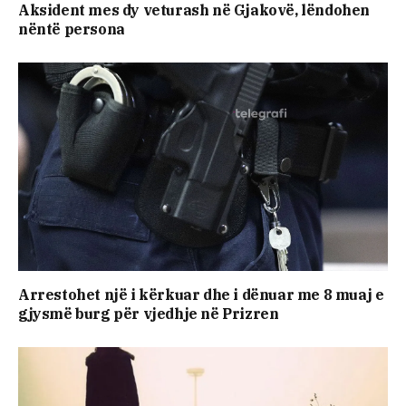
Aksident mes dy veturash në Gjakovë, lëndohen
nëntë persona
Arrestohet një i kërkuar dhe i dënuar me 8 muaj e
gjysmë burg për vjedhje në Prizren