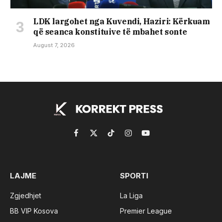
LDK largohet nga Kuvendi, Haziri: Kërkuam
që seanca konstituive të mbahet sonte
August 7, 2026
Facebook
X
TikTok
Instagram
YouTube
(Twitter)
LAJME
SPORTI
Zgjedhjet
La Liga
BB VIP Kosova
Premier League