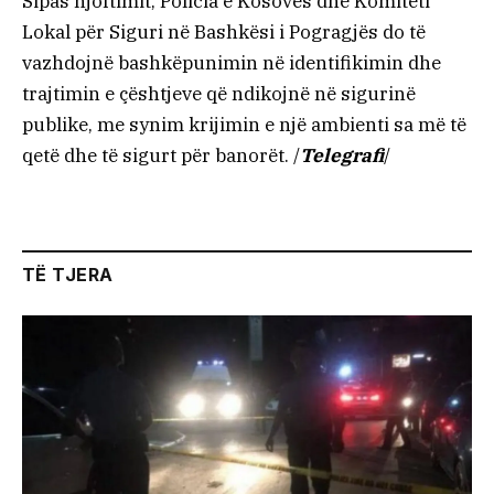
Sipas njoftimit, Policia e Kosovës dhe Komiteti
Lokal për Siguri në Bashkësi i Pogragjës do të
vazhdojnë bashkëpunimin në identifikimin dhe
trajtimin e çështjeve që ndikojnë në sigurinë
publike, me synim krijimin e një ambienti sa më të
qetë dhe të sigurt për banorët. /
Telegrafi
/
TË TJERA