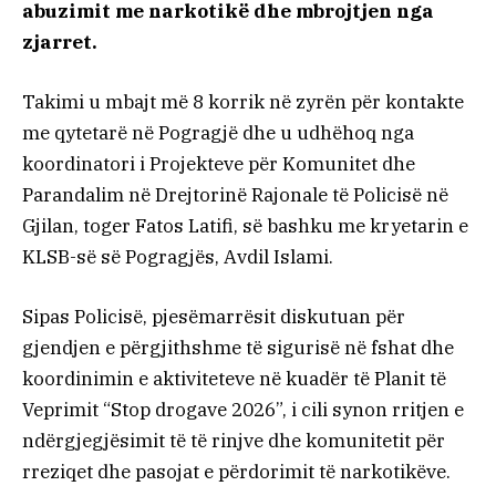
abuzimit me narkotikë dhe mbrojtjen nga
zjarret.
Takimi u mbajt më 8 korrik në zyrën për kontakte
me qytetarë në Pogragjë dhe u udhëhoq nga
koordinatori i Projekteve për Komunitet dhe
Parandalim në Drejtorinë Rajonale të Policisë në
Gjilan, toger Fatos Latifi, së bashku me kryetarin e
KLSB-së së Pogragjës, Avdil Islami.
Sipas Policisë, pjesëmarrësit diskutuan për
gjendjen e përgjithshme të sigurisë në fshat dhe
koordinimin e aktiviteteve në kuadër të Planit të
Veprimit “Stop drogave 2026”, i cili synon rritjen e
ndërgjegjësimit të të rinjve dhe komunitetit për
rreziqet dhe pasojat e përdorimit të narkotikëve.