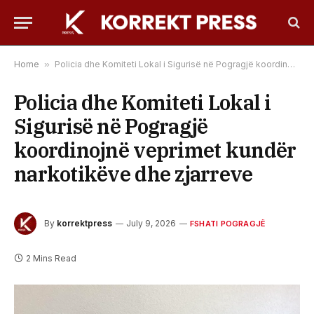
Home
»
Policia dhe Komiteti Lokal i Sigurisë në Pogragjë koordinojnë veprimet kundër narkotikëve dhe zjarreve
Policia dhe Komiteti Lokal i
Sigurisë në Pogragjë
koordinojnë veprimet kundër
narkotikëve dhe zjarreve
By
korrektpress
July 9, 2026
FSHATI POGRAGJË
2 Mins Read