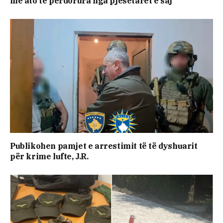
me ato të përdorura nga pjesëtarët e saj
Publikohen pamjet e arrestimit të të dyshuarit
për krime lufte, J.R.