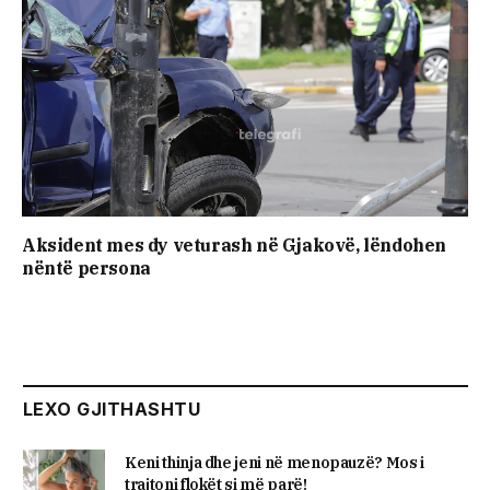
Aksident mes dy veturash në Gjakovë, lëndohen
nëntë persona
LEXO GJITHASHTU
Keni thinja dhe jeni në menopauzë? Mos i
trajtoni flokët si më parë!