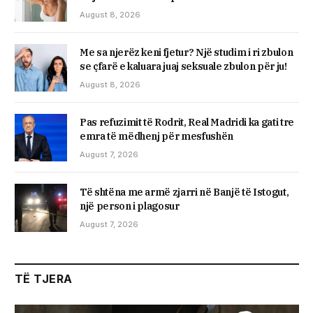
August 8, 2026
Me sa njerëz keni fjetur? Një studim i ri zbulon
se çfarë e kaluara juaj seksuale zbulon për ju!
August 8, 2026
Pas refuzimit të Rodrit, Real Madridi ka gati tre
emra të mëdhenj për mesfushën
August 7, 2026
Të shtëna me armë zjarri në Banjë të Istogut,
një person i plagosur
August 7, 2026
TË TJERA