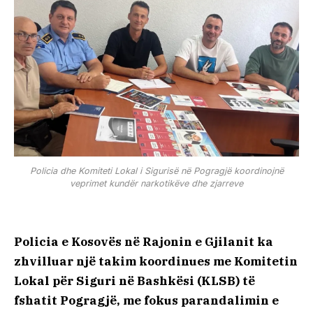
Policia dhe Komiteti Lokal i Sigurisë në Pogragjë koordinojnë
veprimet kundër narkotikëve dhe zjarreve
Policia e Kosovës në Rajonin e Gjilanit ka
zhvilluar një takim koordinues me Komitetin
Lokal për Siguri në Bashkësi (KLSB) të
fshatit Pogragjë, me fokus parandalimin e