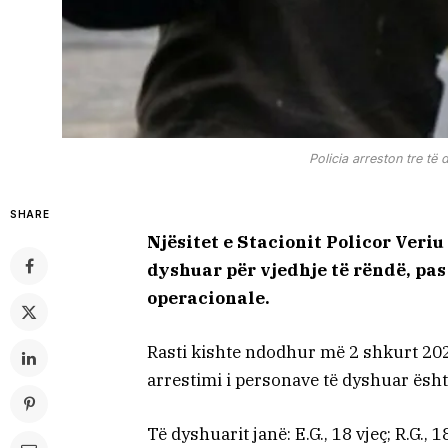
Policia arreston tre të 
SHARE
Njësitet e Stacionit Policor Veri
dyshuar për vjedhje të rëndë, pa
operacionale.
Rasti kishte ndodhur më 2 shkurt 202
arrestimi i personave të dyshuar ësh
Të dyshuarit janë: E.G., 18 vjeç; R.G., 18 