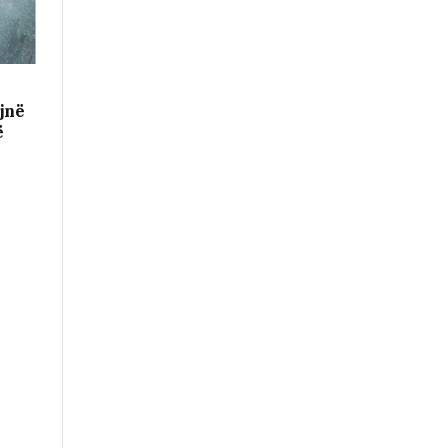
jnë
ë