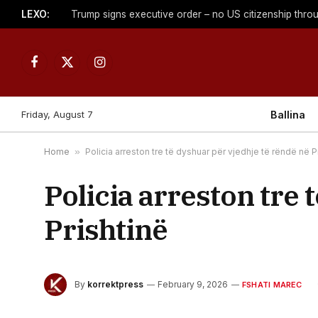
LEXO:
Trump signs executive order – no US citizenship throu
Facebook
X
Instagram
(Twitter)
Friday, August 7
Ballina
Home
»
Policia arreston tre të dyshuar për vjedhje të rëndë në P
Policia arreston tre 
Prishtinë
By
korrektpress
February 9, 2026
FSHATI MAREC