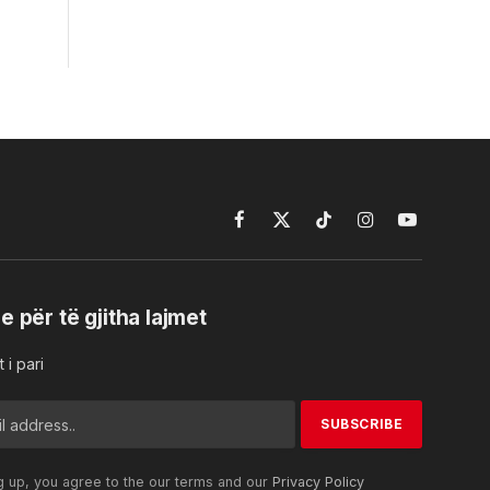
Facebook
X
TikTok
Instagram
YouTube
(Twitter)
e për të gjitha lajmet
 i pari
g up, you agree to the our terms and our
Privacy Policy