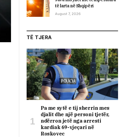
të larta në Shqipëri
August 7, 2026
TË TJERA
Pa me sytë e tij sherrin mes
djalit dhe një personi tjetër,
ndërron jetë nga arresti
kardiak 69-vjeçari në
Roskovec