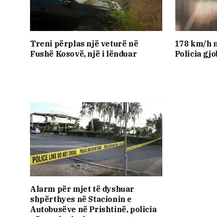
Treni përplas një veturë në
178 km/h n
Fushë Kosovë, një i lënduar
Policia gj
Alarm për mjet të dyshuar
shpërthyes në Stacionin e
Autobusëve në Prishtinë, policia