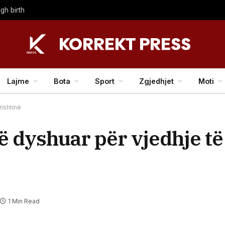
gh birth
Lajme
Bota
Sport
Zgjedhjet
Moti
rishtinë
të dyshuar për vjedhje t
1 Min Read