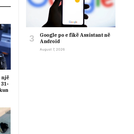
Google po e fikë Assistant në
Android
August 7, 2026
 një
 31-
rkun