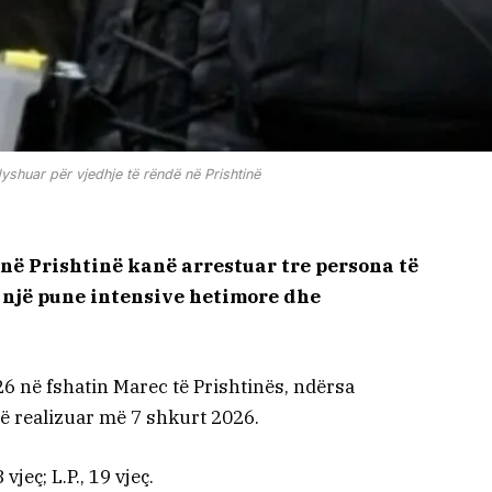
dyshuar për vjedhje të rëndë në Prishtinë
u në Prishtinë kanë arrestuar tre persona të
s një pune intensive hetimore dhe
6 në fshatin Marec të Prishtinës, ndërsa
të realizuar më 7 shkurt 2026.
vjeç; L.P., 19 vjeç.