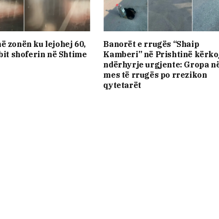
ë zonën ku lejohej 60,
Banorët e rrugës “Shaip
obit shoferin në Shtime
Kamberi” në Prishtinë kërko
ndërhyrje urgjente: Gropa n
mes të rrugës po rrezikon
qytetarët