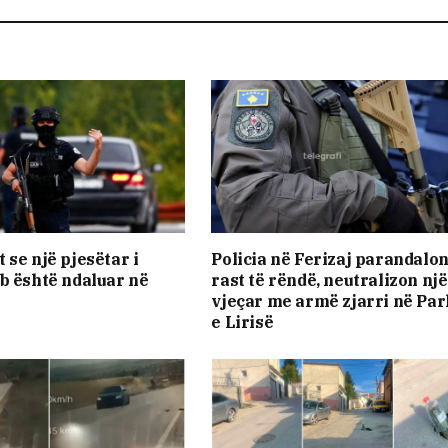
 se një pjesëtar i
Policia në Ferizaj parandalon
b është ndaluar në
rast të rëndë, neutralizon një
vjeçar me armë zjarri në Pa
e Lirisë