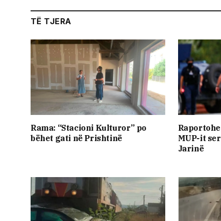
TË TJERA
Rama: “Stacioni Kulturor” po
Raportohet
bëhet gati në Prishtinë
MUP-it ser
Jarinë