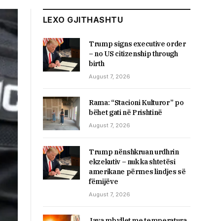
LEXO GJITHASHTU
Trump signs executive order
– no US citizenship through
birth
August 7, 2026
Rama: “Stacioni Kulturor” po
bëhet gati në Prishtinë
August 7, 2026
Trump nënshkruan urdhrin
ekzekutiv – nuk ka shtetësi
amerikane përmes lindjes së
fëmijëve
August 7, 2026
Java mbyllet me temperatura