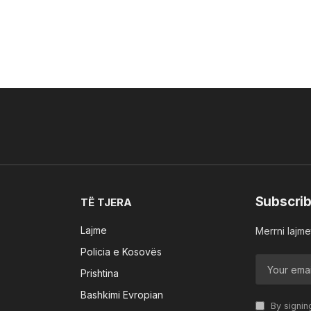
Subscrib
TË TJERA
Lajme
Merrni lajmet
Policia e Kosovës
Prishtina
Bashkimi Evropian
By signin