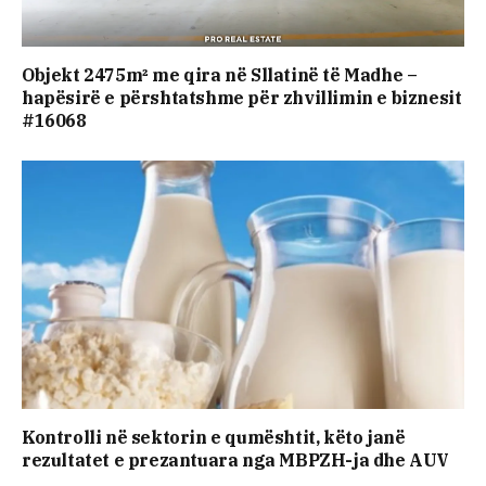
Objekt 2475m² me qira në Sllatinë të Madhe –
hapësirë e përshtatshme për zhvillimin e biznesit
#16068
Kontrolli në sektorin e qumështit, këto janë
rezultatet e prezantuara nga MBPZH-ja dhe AUV