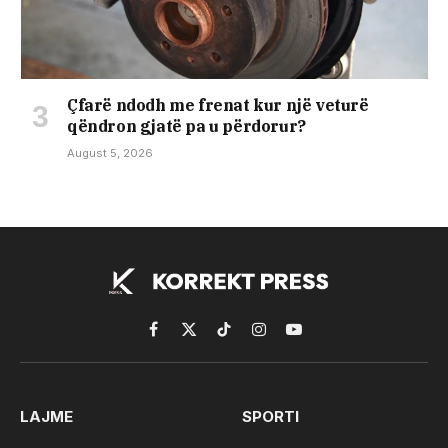
Çfarë ndodh me frenat kur një veturë
qëndron gjatë pa u përdorur?
August 5, 2026
Facebook
X
TikTok
Instagram
YouTube
(Twitter)
LAJME
SPORTI