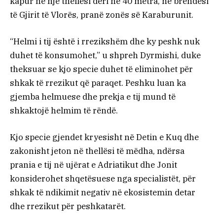
kapur në një thellësi deri në 40 metra, në brendësi
të Gjirit të Vlorës, pranë zonës së Karaburunit.
“Helmi i tij është i rrezikshëm dhe ky peshk nuk
duhet të konsumohet,” u shpreh Dyrmishi, duke
theksuar se kjo specie duhet të eliminohet për
shkak të rrezikut që paraqet. Peshku luan ka
gjemba helmuese dhe prekja e tij mund të
shkaktojë helmim të rëndë.
Kjo specie gjendet kryesisht në Detin e Kuq dhe
zakonisht jeton në thellësi të mëdha, ndërsa
prania e tij në ujërat e Adriatikut dhe Jonit
konsiderohet shqetësuese nga specialistët, për
shkak të ndikimit negativ në ekosistemin detar
dhe rrezikut për peshkatarët.