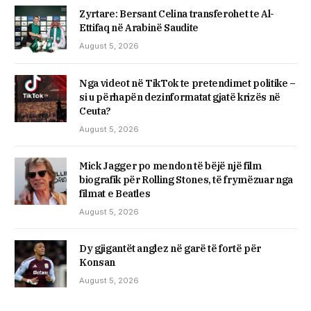
Zyrtare: Bersant Celina transferohet te Al-
Ettifaq në Arabinë Saudite
August 5, 2026
Nga videot në TikTok te pretendimet politike –
si u përhapën dezinformatat gjatë krizës në
Ceuta?
August 5, 2026
Mick Jagger po mendon të bëjë një film
biografik për Rolling Stones, të frymëzuar nga
filmat e Beatles
August 5, 2026
Dy gjigantët anglez në garë të fortë për
Konsan
August 5, 2026