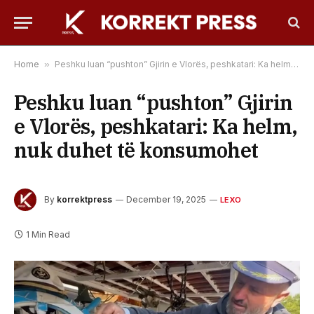
Home
»
Peshku luan “pushton” Gjirin e Vlorës, peshkatari: Ka helm, nuk duhet të konsumohet
Peshku luan “pushton” Gjirin
e Vlorës, peshkatari: Ka helm,
nuk duhet të konsumohet
By
korrektpress
December 19, 2025
LEXO
1 Min Read