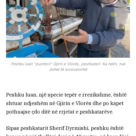
Peshku luan “pushton” Gjirin e Vlorës, peshkatari: Ka helm, nuk
duhet të konsumohet
Peshku luan, një specie tepër e rrezikshme, është
shtuar ndjeshëm në Gjirin e Vlorës dhe po kapet
pothuajse çdo ditë në rrjetat e peshkatarëve.
Sipas peshkatarit Sherif Dyrmishi, peshku është