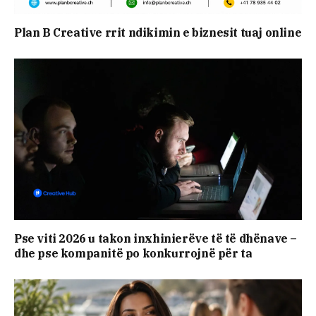
Plan B Creative rrit ndikimin e biznesit tuaj online
Pse viti 2026 u takon inxhinierëve të të dhënave –
dhe pse kompanitë po konkurrojnë për ta