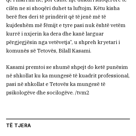
cilën ne si shoqëri duhet ta luftojm. Këtu kisha
berë ftes deri të prindërit që të jenë më të
kujdeshëm më fëmijt e tyre pasi nuk është vetëm
kurrë i nxjerin ka dera dhe kanë larguar
përgjegjësin nga vetëvetja”, u shpreh kryetari i
komunës së Tetovës, Bilall Kasami.
Kasami premtoi se shumë shpejt do ketë punësim
në shkollat ku ka mungesë të kuadrit professional,
pasi në shkollat e Tetovës ka mungesë të
psikologëve dhe socilogëve. /tvm2
TË TJERA