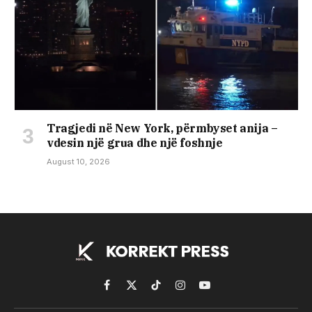
Tragjedi në New York, përmbyset anija –
vdesin një grua dhe një foshnje
August 10, 2026
Facebook
X
TikTok
Instagram
YouTube
(Twitter)