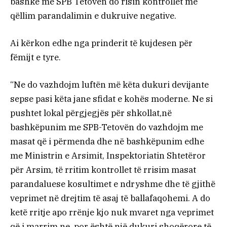
bashkë me SPB Tetovën do risin kontrollet me
qëllim parandalimin e dukruive negative.
Ai kërkon edhe nga prinderit të kujdesen për
fëmijt e tyre.
“Ne do vazhdojm luftën më këta dukuri devijante
sepse pasi këta jane sfidat e kohës moderne. Ne si
pushtet lokal përgjegjës për shkollat,në
bashkëpunim me SPB-Tetovën do vazhdojm me
masat që i përmenda dhe në bashkëpunim edhe
me Ministrin e Arsimit, Inspektoriatin Shtetëror
për Arsim, të rritim kontrollet të rrisim masat
parandaluese kosultimet e ndryshme dhe të gjithë
veprimet në drejtim të asaj të ballafaqohemi. A do
ketë rritje apo rrënje kjo nuk mvaret nga veprimet
që i marrim ne, por është një dukuri shoqërore të