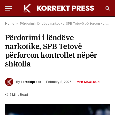
Home
»
Përdorimi i lëndëve narkotike, SPB Tetovë përforcon kontrollet nëpër shkolla
Përdorimi i lëndëve
narkotike, SPB Tetovë
përforcon kontrollet nëpër
shkolla
By
korrektpress
February 8, 2026
MPB MAQEDONI
2 Mins Read