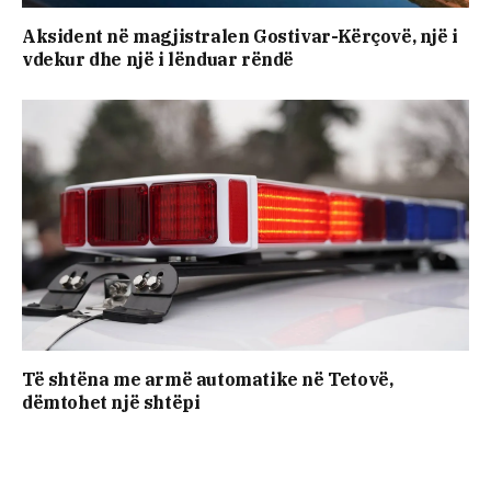
Aksident në magjistralen Gostivar-Kërçovë, një i
vdekur dhe një i lënduar rëndë
Të shtëna me armë automatike në Tetovë,
dëmtohet një shtëpi