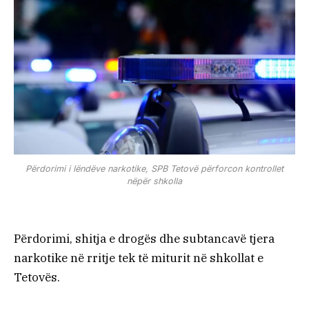
Përdorimi i lëndëve narkotike, SPB Tetovë përforcon kontrollet
nëpër shkolla
Përdorimi, shitja e drogës dhe subtancavë tjera
narkotike në rritje tek të miturit në shkollat e
Tetovës.