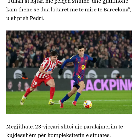
“Julian si lojtar, më pëlqen shumë, dhe gjithmonë
kam thënë se dua lojtarët më të mirë te Barcelona”,
u shpreh Pedri.
Megjithatë, 23-vjeçari shtoi një paralajmërim të
kujdesshëm për kompleksitetin e situates.