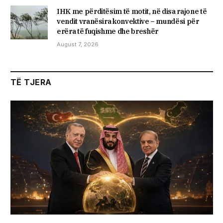
IHK me përditësim të motit, në disa rajone të
vendit vranësira konvektive – mundësi për
erëra të fuqishme dhe breshër
August 7, 2026
TË TJERA