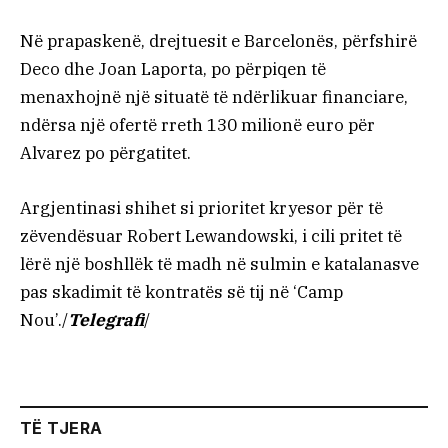
Në prapaskenë, drejtuesit e Barcelonës, përfshirë
Deco dhe Joan Laporta, po përpiqen të
menaxhojnë një situatë të ndërlikuar financiare,
ndërsa një ofertë rreth 130 milionë euro për
Alvarez po përgatitet.
Argjentinasi shihet si prioritet kryesor për të
zëvendësuar Robert Lewandowski, i cili pritet të
lërë një boshllëk të madh në sulmin e katalanasve
pas skadimit të kontratës së tij në ‘Camp
Nou’./
Telegrafi
/
TË TJERA