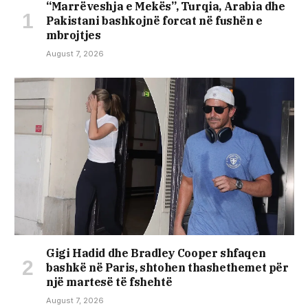
“Marrëveshja e Mekës”, Turqia, Arabia dhe
Pakistani bashkojnë forcat në fushën e
mbrojtjes
August 7, 2026
Gigi Hadid dhe Bradley Cooper shfaqen
bashkë në Paris, shtohen thashethemet për
një martesë të fshehtë
August 7, 2026