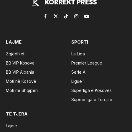
Facebook
X
TikTok
Instagram
YouTube
(Twitter)
LAJME
SPORTI
Zgjedhjet
La Liga
BB VIP Kosova
Premier League
BB VIP Albania
Serie A
Moti në Kosovë
Ligue 1
Moti në Shqipëri
Superliga e Kosovës
Supeerliga e Turqisë
TË TJERA
Lajme