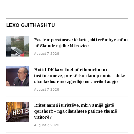
LEXO GJITHASHTU
Pas temperaturave të larta, shi i rrëmbyeshëm
në Skenderaj dhe Mitrovicë
August 7, 2026
Hoti: LDK ka vullnet për themelimin e
institucioneve, por kërkon kompromis – duke
shantazhuar me zgjedhje nuk arrihet asgjë
August 7, 2026
Rritet numri i turistëve, mbi 70 mijë gjatë
qershorit – nga cilat shtete pati më shumë
vizitorë?
August 7, 2026