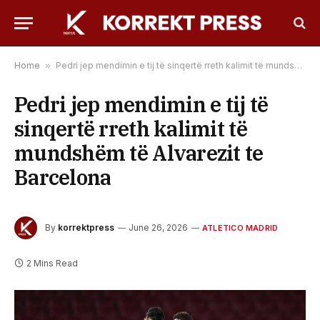
Home
»
Pedri jep mendimin e tij të sinqertë rreth kalimit të mundshëm të Alvarezit te Barcelona
Pedri jep mendimin e tij të
sinqertë rreth kalimit të
mundshëm të Alvarezit te
Barcelona
By
korrektpress
June 26, 2026
ATLETICO MADRID
2 Mins Read