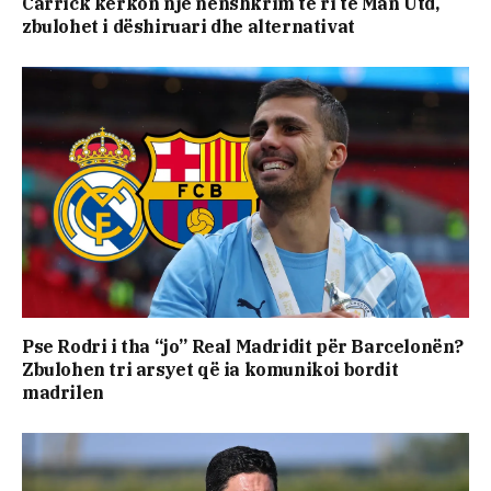
Carrick kërkon një nënshkrim të ri te Man Utd,
zbulohet i dëshiruari dhe alternativat
Pse Rodri i tha “jo” Real Madridit për Barcelonën?
Zbulohen tri arsyet që ia komunikoi bordit
madrilen