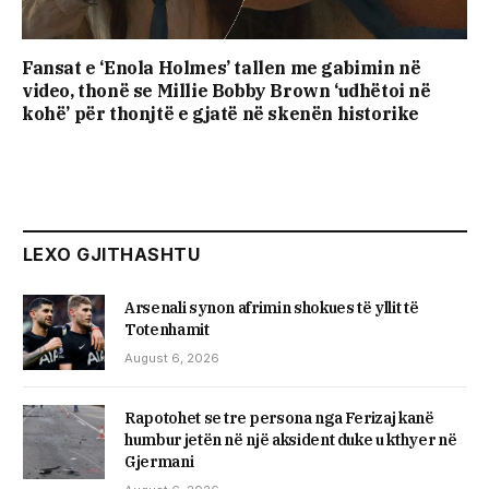
Fansat e ‘Enola Holmes’ tallen me gabimin në
video, thonë se Millie Bobby Brown ‘udhëtoi në
kohë’ për thonjtë e gjatë në skenën historike
LEXO GJITHASHTU
Arsenali synon afrimin shokues të yllit të
Totenhamit
August 6, 2026
Rapotohet se tre persona nga Ferizaj kanë
humbur jetën në një aksident duke u kthyer në
Gjermani