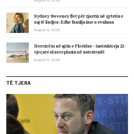
August 6, 2026
Sydney Sweeney flet për zjarrin në qytetin e
saj të lindjes: Edhe familja ime u evakuua
August 6, 2026
Heroizëm në ajrin e Floridas – instruktorja 21-
vjeçare ul aeroplanin në autostradë
August 6, 2026
TË TJERA