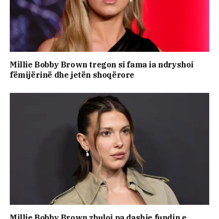
Millie Bobby Brown tregon si fama ia ndryshoi
fëmijërinë dhe jetën shoqërore
Millie Bobby Brown zbuloi pa dashje fundin e