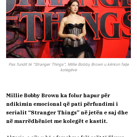
Pas fundit të “Stranger Things”, Millie Bobby Brown u kërkon falje
kolegëve
Millie Bobby Brown ka folur hapur për
ndikimin emocional që pati përfundimi i
serialit “Stranger Things” në jetën e saj dhe
në marrëdhëniet me kolegët e kastit.