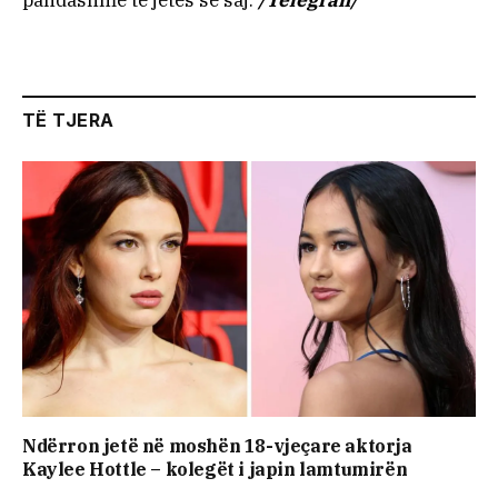
pandashme të jetës së saj.
/Telegrafi/
TË TJERA
Ndërron jetë në moshën 18-vjeçare aktorja
Kaylee Hottle – kolegët i japin lamtumirën