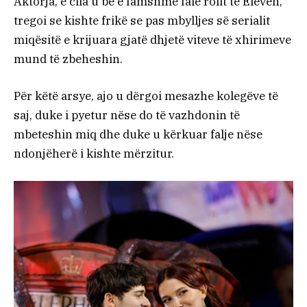
Aktorja, e cila u bë e famshme falë rolit të Eleven,
tregoi se kishte frikë se pas mbylljes së serialit
miqësitë e krijuara gjatë dhjetë viteve të xhirimeve
mund të zbeheshin.
Për këtë arsye, ajo u dërgoi mesazhe kolegëve të
saj, duke i pyetur nëse do të vazhdonin të
mbeteshin miq dhe duke u kërkuar falje nëse
ndonjëherë i kishte mërzitur.