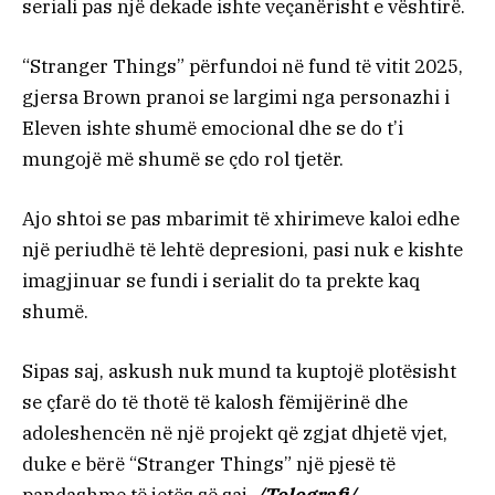
seriali pas një dekade ishte veçanërisht e vështirë.
“Stranger Things” përfundoi në fund të vitit 2025,
gjersa Brown pranoi se largimi nga personazhi i
Eleven ishte shumë emocional dhe se do t’i
mungojë më shumë se çdo rol tjetër.
Ajo shtoi se pas mbarimit të xhirimeve kaloi edhe
një periudhë të lehtë depresioni, pasi nuk e kishte
imagjinuar se fundi i serialit do ta prekte kaq
shumë.
Sipas saj, askush nuk mund ta kuptojë plotësisht
se çfarë do të thotë të kalosh fëmijërinë dhe
adoleshencën në një projekt që zgjat dhjetë vjet,
duke e bërë “Stranger Things” një pjesë të