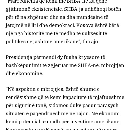
“Marrëdhënia që kemi me SHBA-në ka qenë
gjithmonë ekzistenciale. SHBA-ja udhëhoqi botën
për të na shpëtuar dhe na dha mundësinë të
jetojmë në liri dhe demokraci. Kosova është bërë
një nga historitë më të mëdha të suksesit të
politikës së jashtme amerikane”, tha ajo.
Presidentja përmendi dy fusha kryesore të
bashkëpunimit të zgjeruar me SHBA-në. mbrojtjen
dhe ekonominë.
“Në aspektin e mbrojtjes, është shumë e
rëndësishme që të kemi kapacitete të mjaftueshme
për sigurinë tonë, sidomos duke pasur parasysh
situatën e paqëndrueshme në rajon. Në ekonomi,
kemi potencial të madh për investime amerikane.
Kur investoni në Kosovë, po investoni në qindra