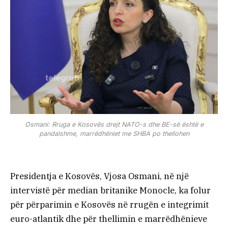
Osmani: Rruga e Kosovës drejt NATO-s dhe BE-së është e
pandalshme, marrëdhëniet me SHBA po thellohen
Presidentja e Kosovës, Vjosa Osmani, në një
intervistë për median britanike Monocle, ka folur
për përparimin e Kosovës në rrugën e integrimit
euro-atlantik dhe për thellimin e marrëdhënieve