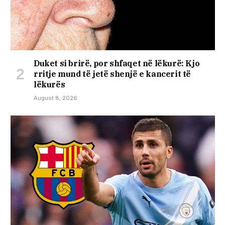
Duket si brirë, por shfaqet në lëkurë: Kjo
rritje mund të jetë shenjë e kancerit të
lëkurës
August 8, 2026