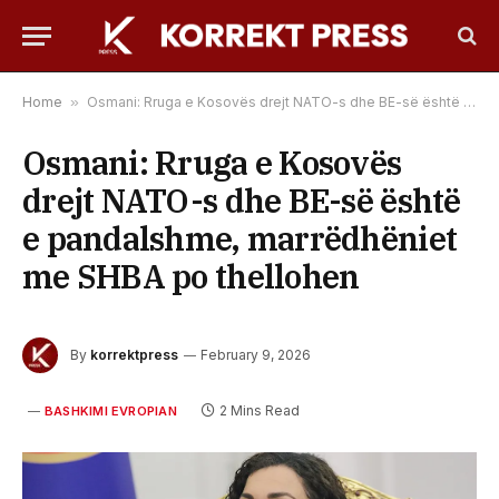
Home
»
Osmani: Rruga e Kosovës drejt NATO-s dhe BE-së është e pandalshme, marrëdhëniet me SHBA po thellohen
Osmani: Rruga e Kosovës
drejt NATO-s dhe BE-së është
e pandalshme, marrëdhëniet
me SHBA po thellohen
By
korrektpress
February 9, 2026
2 Mins Read
BASHKIMI EVROPIAN