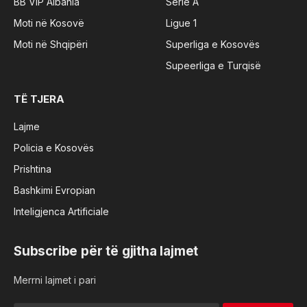
BB VIP Albania
Serie A
Moti në Kosovë
Ligue 1
Moti në Shqipëri
Superliga e Kosovës
Supeerliga e Turqisë
TË TJERA
Lajme
Policia e Kosovës
Prishtina
Bashkimi Evropian
Inteligjenca Artificiale
Subscribe për të gjitha lajmet
Merrni lajmet i pari