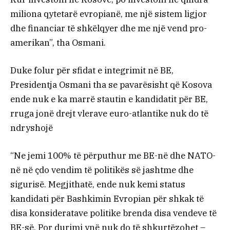
miliona qytetarë evropianë, me një sistem ligjor
dhe financiar të shkëlqyer dhe me një vend pro-
amerikan”, tha Osmani.
Duke folur për sfidat e integrimit në BE,
Presidentja Osmani tha se pavarësisht që Kosova
ende nuk e ka marrë stautin e kandidatit për BE,
rruga jonë drejt vlerave euro-atlantike nuk do të
ndryshojë
“Ne jemi 100% të përputhur me BE-në dhe NATO-
në në çdo vendim të politikës së jashtme dhe
sigurisë. Megjithatë, ende nuk kemi status
kandidati për Bashkimin Evropian për shkak të
disa konsideratave politike brenda disa vendeve të
BE-së. Por durimi ynë nuk do të shkurtëzohet –