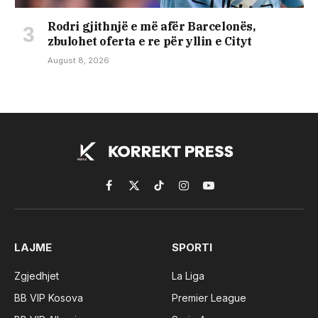
Rodri gjithnjë e më afër Barcelonës,
zbulohet oferta e re për yllin e Cityt
August 8, 2026
Facebook
X
TikTok
Instagram
YouTube
(Twitter)
LAJME
SPORTI
Zgjedhjet
La Liga
BB VIP Kosova
Premier League