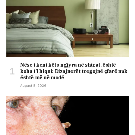
Nëse i keni këto ngjyra në shtrat, është
koha t’i hiqni: Dizajnerët tregojnë çfarë nuk
është më në modë
August 8, 2026