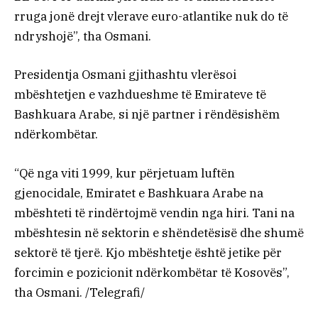
rruga jonë drejt vlerave euro-atlantike nuk do të
ndryshojë”, tha Osmani.
Presidentja Osmani gjithashtu vlerësoi
mbështetjen e vazhdueshme të Emirateve të
Bashkuara Arabe, si një partner i rëndësishëm
ndërkombëtar.
“Që nga viti 1999, kur përjetuam luftën
gjenocidale, Emiratet e Bashkuara Arabe na
mbështeti të rindërtojmë vendin nga hiri. Tani na
mbështesin në sektorin e shëndetësisë dhe shumë
sektorë të tjerë. Kjo mbështetje është jetike për
forcimin e pozicionit ndërkombëtar të Kosovës”,
tha Osmani. /Telegrafi/