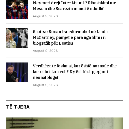
Neymari drejt Inter Miamit? Ribashkimi me
Messin dhe Suarezin mund të ndodhë
August 9, 2026
Saoirse Ronan transformohet në Linda
McCartney, pamjet e para nga filmi i ri
biografik për Beatles
August 9, 2026
Verdhëza te foshnjat, kur është normale dhe
kur duhet kontroll? Ky është shpjegimi i
neonatologut
August 9, 2026
TË TJERA