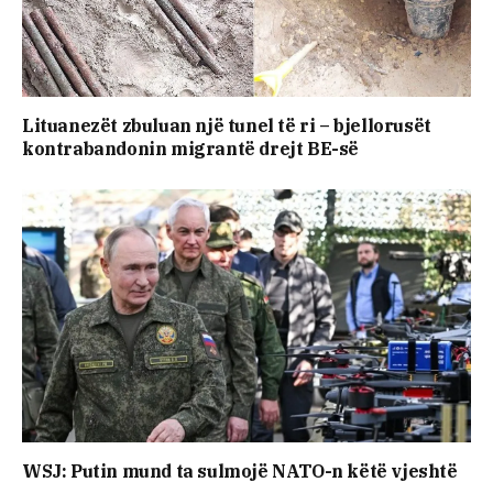
Lituanezët zbuluan një tunel të ri – bjellorusët
kontrabandonin migrantë drejt BE-së
WSJ: Putin mund ta sulmojë NATO-n këtë vjeshtë