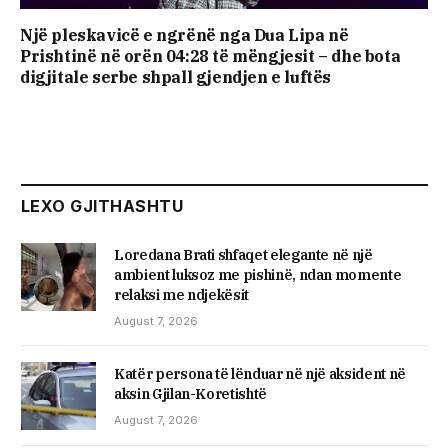
Një pleskavicë e ngrënë nga Dua Lipa në
Prishtinë në orën 04:28 të mëngjesit – dhe bota
digjitale serbe shpall gjendjen e luftës
LEXO GJITHASHTU
Loredana Brati shfaqet elegante në një
ambient luksoz me pishinë, ndan momente
relaksi me ndjekësit
August 7, 2026
Katër persona të lënduar në një aksident në
aksin Gjilan-Koretishtë
August 7, 2026