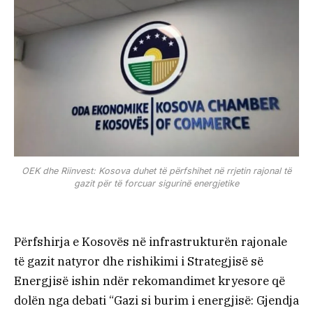
OEK dhe Riinvest: Kosova duhet të përfshihet në rrjetin rajonal të
gazit për të forcuar sigurinë energjetike
Përfshirja e Kosovës në infrastrukturën rajonale
të gazit natyror dhe rishikimi i Strategjisë së
Energjisë ishin ndër rekomandimet kryesore që
dolën nga debati “Gazi si burim i energjisë: Gjendja