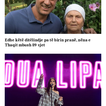
Edhe këtë ditëlindje pa të birin pranë, nëna e
Thaqit mbush 89 vjet