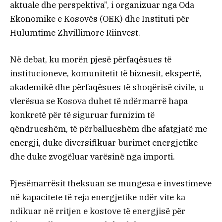
aktuale dhe perspektiva”, i organizuar nga Oda
Ekonomike e Kosovës (OEK) dhe Instituti për
Hulumtime Zhvillimore Riinvest.
Në debat, ku morën pjesë përfaqësues të
institucioneve, komunitetit të biznesit, ekspertë,
akademikë dhe përfaqësues të shoqërisë civile, u
vlerësua se Kosova duhet të ndërmarrë hapa
konkretë për të siguruar furnizim të
qëndrueshëm, të përballueshëm dhe afatgjatë me
energji, duke diversifikuar burimet energjetike
dhe duke zvogëluar varësinë nga importi.
Pjesëmarrësit theksuan se mungesa e investimeve
në kapacitete të reja energjetike ndër vite ka
ndikuar në rritjen e kostove të energjisë për