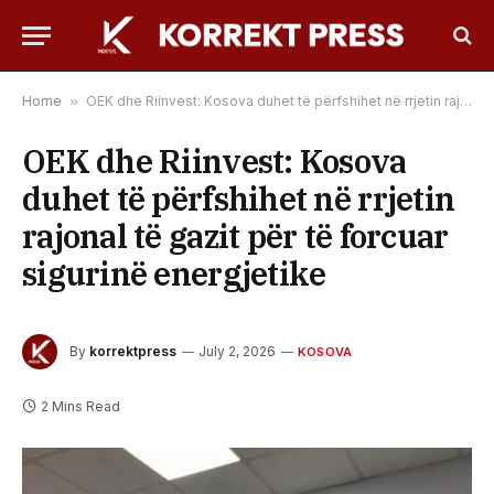
Home
»
OEK dhe Riinvest: Kosova duhet të përfshihet në rrjetin rajonal të gazit për të forcuar sigurinë energjetike
OEK dhe Riinvest: Kosova
duhet të përfshihet në rrjetin
rajonal të gazit për të forcuar
sigurinë energjetike
By
korrektpress
July 2, 2026
KOSOVA
2 Mins Read