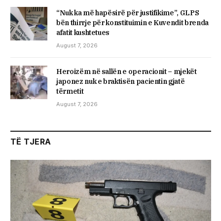
“Nuk ka më hapësirë për justifikime”, GLPS
bën thirrje për konstituimin e Kuvendit brenda
afatit kushtetues
August 7, 2026
Heroizëm në sallën e operacionit – mjekët
japonez nuk e braktisën pacientin gjatë
tërmetit
August 7, 2026
TË TJERA