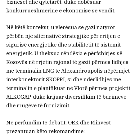
bizneset dhe qytetarët, duke dobësuar
konkurrueshmërinë e ekonomisë së vendit.
Në këtë kontekst, u vlerësua se gazi natyror
përbën një alternativë strategjike për rritjen e
sigurisë energjetike dhe stabilitetit të sistemit
energjetik. U theksua rëndësia e përfshirjes së
Kosovës në rrjetin rajonal të gazit përmes lidhjes
me terminalin LNG të Alexandroupolis nëpërmjet
interkonektorit SKOPRI, si dhe ndërlidhjes me
terminalin e planifikuar në Vlorë përmes projektit
ALKOGAP, duke krijuar diversifikim të burimeve
dhe rrugëve të furnizimit.
Në përfundim të debatit, OEK dhe Riinvest
prezantuan këto rekomandime: