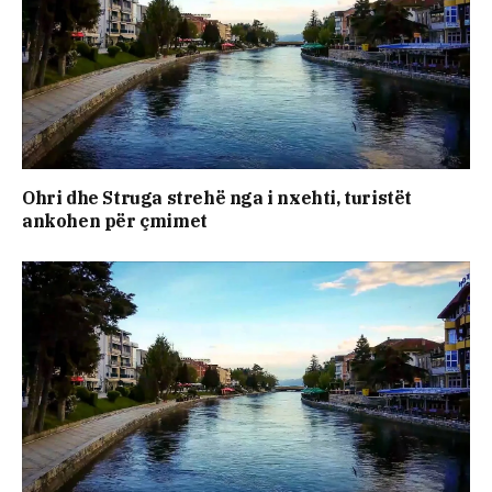
Ohri dhe Struga strehë nga i nxehti, turistët
ankohen për çmimet