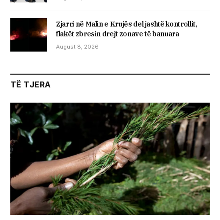
Zjarri në Malin e Krujës del jashtë kontrollit,
flakët zbresin drejt zonave të banuara
August 8, 2026
TË TJERA