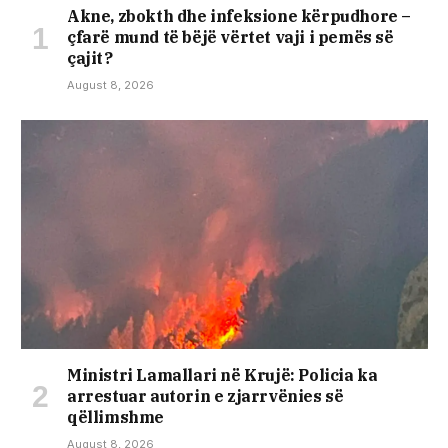
Akne, zbokth dhe infeksione kërpudhore –
çfarë mund të bëjë vërtet vaji i pemës së
çajit?
August 8, 2026
Ministri Lamallari në Krujë: Policia ka
arrestuar autorin e zjarrvënies së
qëllimshme
August 8, 2026