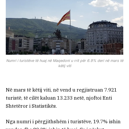
Numri i turistëve të huaj në Maqedoni u rrit për 6.9% deri në mars të
këtij viti
Në mars të këtij viti, në vend u regjistruan 7.921
turistë, të cilët kaluan 13.233 netë, njoftoi Enti
Shtetëror i Statistikës.
Nga numri i përgjithshëm i turistëve, 19.7% ishin