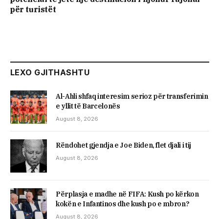
për turistët
LEXO GJITHASHTU
Al-Ahli shfaq interesim serioz për transferimin
e yllit të Barcelonës
August 8, 2026
Rëndohet gjendja e Joe Biden, flet djali i tij
August 8, 2026
Përplasja e madhe në FIFA: Kush po kërkon
kokën e Infantinos dhe kush po e mbron?
August 8, 2026