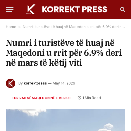
Home
»
Numri i turistëve të huaj në Maqedoni u rrit për 6.9% deri në mars të këtij viti
Numri i turistëve të huaj në
Maqedoni u rrit për 6.9% deri
në mars të këtij viti
By
korrektpress
May 14, 2026
1 Min Read
TURIZMI NË MAQEDONINË E VERIUT