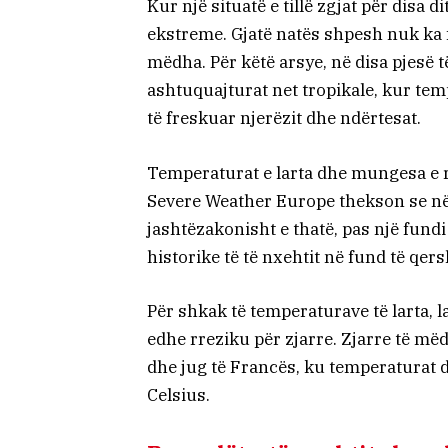
Kur një situatë e tillë zgjat për disa 
ekstreme. Gjatë natës shpesh nuk ka f
mëdha. Për këtë arsye, në disa pjesë 
ashtuquajturat net tropikale, kur te
të freskuar njerëzit dhe ndërtesat.
Temperaturat e larta dhe mungesa e r
Severe Weather Europe thekson se në
jashtëzakonisht e thatë, pas një fund
historike të të nxehtit në fund të qers
Për shkak të temperaturave të larta, la
edhe rreziku për zjarre. Zjarre të më
dhe jug të Francës, ku temperaturat 
Celsius.