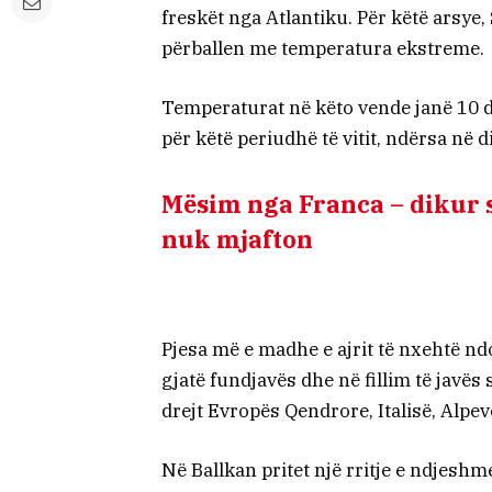
freskët nga Atlantiku. Për këtë arsye,
përballen me temperatura ekstreme.
Temperaturat në këto vende janë 10 de
për këtë periudhë të vitit, ndërsa në 
Mësim nga Franca – dikur 
nuk mjafton
Pjesa më e madhe e ajrit të nxehtë n
gjatë fundjavës dhe në fillim të javës 
drejt Evropës Qendrore, Italisë, Alpev
Në Ballkan pritet një rritje e ndjes