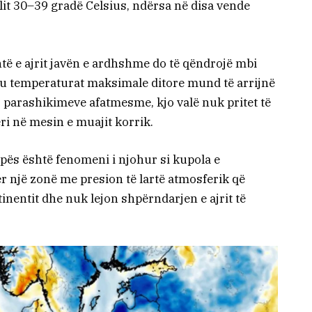
lit 30–39 gradë Celsius, ndërsa në disa vende
ë e ajrit javën e ardhshme do të qëndrojë mbi
, ku temperaturat maksimale ditore mund të arrijnë
s parashikimeve afatmesme, kjo valë nuk pritet të
ri në mesin e muajit korrik.
apës është fenomeni i njohur si kupola e
ër një zonë me presion të lartë atmosferik që
inentit dhe nuk lejon shpërndarjen e ajrit të