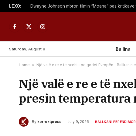
LEXO:
Facebook
X
Instagram
(Twitter)
Saturday, August 8
Ballina
Home
»
Një valë e re e të nxehtit po godet Evropën – Ballkanin
Një valë e re e të nx
presin temperatura 
By
korrektpress
July 9, 2026
BALLKANI PERËNDIMOR