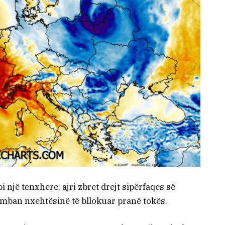
 një tenxhere: ajri zbret drejt sipërfaqes së
mban nxehtësinë të bllokuar pranë tokës.