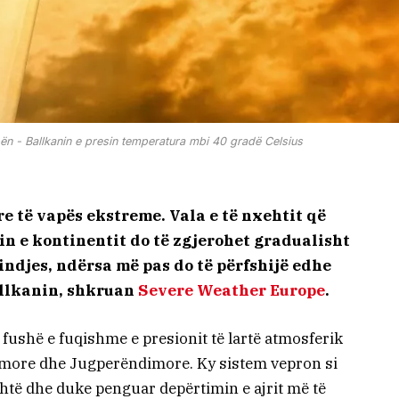
pën - Ballkanin e presin temperatura mbi 40 gradë Celsius
re të vapës ekstreme. Vala e të nxehtit që
n e kontinentit do të zgjerohet gradualisht
lindjes, ndërsa më pas do të përfshijë edhe
allkanin, shkruan
Severe Weather Europe
.
 fushë e fuqishme e presionit të lartë atmosferik
more dhe Jugperëndimore. Ky sistem vepron si
ehtë dhe duke penguar depërtimin e ajrit më të