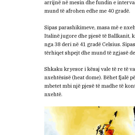
arrijnë në mesin dhe fundin e interva
mund të afrohen edhe me 40 gradë.
Sipas parashikimeve, masa më e nxeht
Italinë jugore dhe pjesë të Ballkanit
nga 38 deri në 41 gradë Celsius. Sipa
tërhiqet shpejt dhe mund të zgjasë de
Shkaku kryesor i kësaj vale të re të v
nxehtësisë (heat dome). Bëhet fjalë p
mbetet mbi një pjesë të madhe të kont
nxehtë.