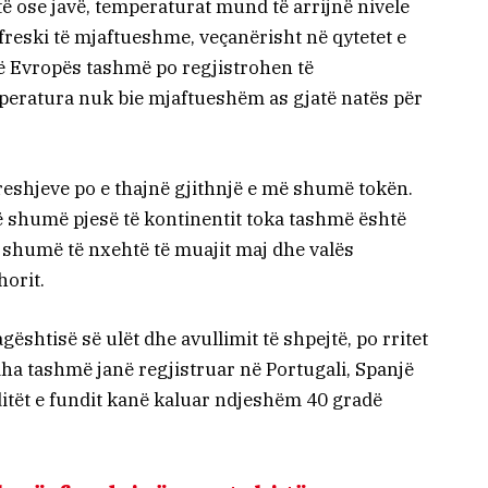
ditë ose javë, temperaturat mund të arrijnë nivele
reski të mjaftueshme, veçanërisht në qytetet e
të Evropës tashmë po regjistrohen të
mperatura nuk bie mjaftueshëm as gjatë natës për
eshjeve po e thajnë gjithnjë e më shumë tokën.
 shumë pjesë të kontinentit toka tashmë është
i shumë të nxehtë të muajit maj dhe valës
horit.
gështisë së ulët dhe avullimit të shpejtë, po rritet
dha tashmë janë regjistruar në Portugali, Spanjë
ditët e fundit kanë kaluar ndjeshëm 40 gradë