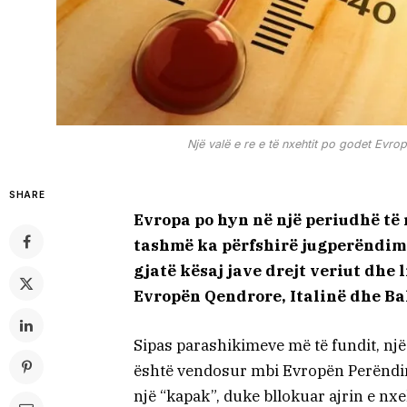
Një valë e re e të nxehtit po godet Evro
SHARE
Evropa po hyn në një periudhë të 
tashmë ka përfshirë jugperëndimi
gjatë kësaj jave drejt veriut dhe 
Evropën Qendrore, Italinë dhe B
Sipas parashikimeve më të fundit, një
është vendosur mbi Evropën Perëndi
një “kapak”, duke bllokuar ajrin e nx