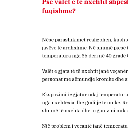
Pse valët e të nxehtit shpe
fuqishme?
Nëse parashikimet realizohen, kusht
javëve të ardhshme. Në shumë pjesë t
temperatura nga 35 deri në 40 gradë 
Valët e gjata të të nxehtit janë veçanë
personat me sëmundje kronike dhe at
Ekspozimi i zgjatur ndaj temperatura
nga nxehtësia dhe goditje termike. R
shumë të nxehta dhe organizmi nuk ar
Një problem i veçantë janë temperatura