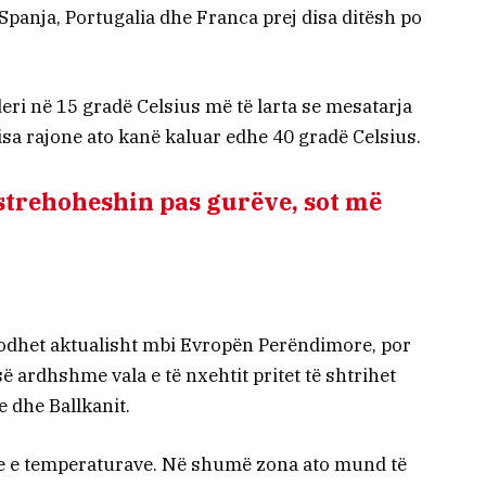
 Spanja, Portugalia dhe Franca prej disa ditësh po
ri në 15 gradë Celsius më të larta se mesatarja
disa rajone ato kanë kaluar edhe 40 gradë Celsius.
strehoheshin pas gurëve, sot më
dodhet aktualisht mbi Evropën Perëndimore, por
së ardhshme vala e të nxehtit pritet të shtrihet
e dhe Ballkanit.
hme e temperaturave. Në shumë zona ato mund të