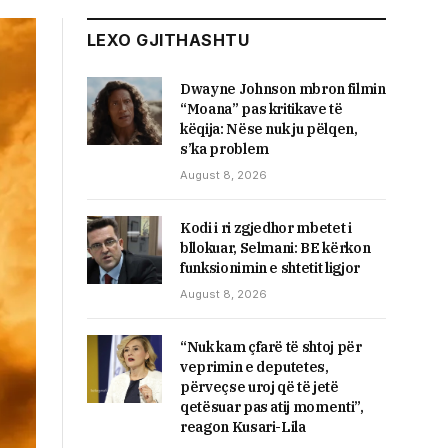
LEXO GJITHASHTU
Dwayne Johnson mbron filmin
“Moana” pas kritikave të
këqija: Nëse nuk ju pëlqen,
s’ka problem
August 8, 2026
Kodi i ri zgjedhor mbetet i
bllokuar, Selmani: BE kërkon
funksionimin e shtetit ligjor
August 8, 2026
“Nuk kam çfarë të shtoj për
veprimin e deputetes,
përveçse uroj që të jetë
qetësuar pas atij momenti”,
reagon Kusari-Lila