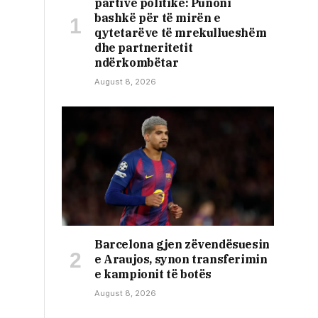
partive politike: Punoni
bashkë për të mirën e
qytetarëve të mrekullueshëm
dhe partneritetit
ndërkombëtar
August 8, 2026
Barcelona gjen zëvendësuesin
e Araujos, synon transferimin
e kampionit të botës
August 8, 2026