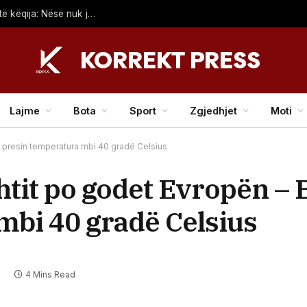
Dwayne Johnson mbron filmin “Moana” pas kritikave të këqija: Nëse nuk ju pëlqen, s’ka problem
Lajme
Bota
Sport
Zgjedhjet
Moti
 e presin temperatura mbi 40 gradë Celsius
ehtit po godet Evropën – 
mbi 40 gradë Celsius
4 Mins Read