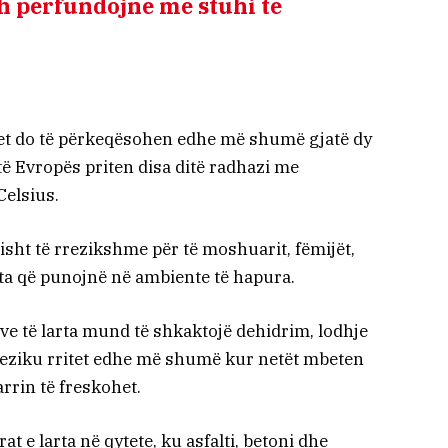
sh përfundojnë me stuhi të
et do të përkeqësohen edhe më shumë gjatë dy
ë Evropës priten disa ditë radhazi me
Celsius.
risht të rrezikshme për të moshuarit, fëmijët,
a që punojnë në ambiente të hapura.
ve të larta mund të shkaktojë dehidrim, lodhje
reziku rritet edhe më shumë kur netët mbeten
rin të freskohet.
t e larta në qytete, ku asfalti, betoni dhe