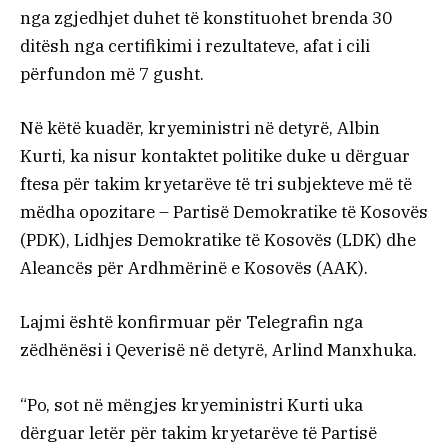
nga zgjedhjet duhet të konstituohet brenda 30
ditësh nga certifikimi i rezultateve, afat i cili
përfundon më 7 gusht.
Në këtë kuadër, kryeministri në detyrë, Albin
Kurti, ka nisur kontaktet politike duke u dërguar
ftesa për takim kryetarëve të tri subjekteve më të
mëdha opozitare – Partisë Demokratike të Kosovës
(PDK), Lidhjes Demokratike të Kosovës (LDK) dhe
Aleancës për Ardhmërinë e Kosovës (AAK).
Lajmi është konfirmuar për Telegrafin nga
zëdhënësi i Qeverisë në detyrë, Arlind Manxhuka.
“Po, sot në mëngjes kryeministri Kurti uka
dërguar letër për takim kryetarëve të Partisë