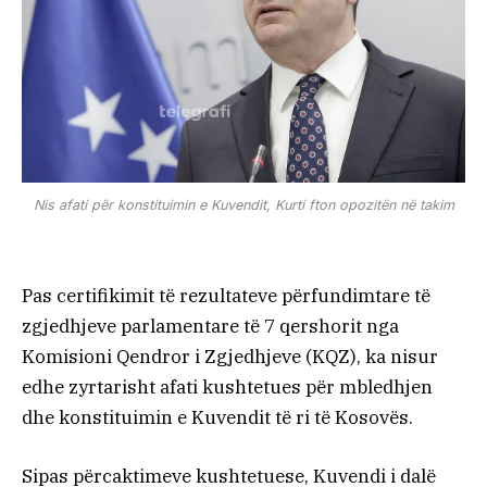
Nis afati për konstituimin e Kuvendit, Kurti fton opozitën në takim
Pas certifikimit të rezultateve përfundimtare të
zgjedhjeve parlamentare të 7 qershorit nga
Komisioni Qendror i Zgjedhjeve (KQZ), ka nisur
edhe zyrtarisht afati kushtetues për mbledhjen
dhe konstituimin e Kuvendit të ri të Kosovës.
Sipas përcaktimeve kushtetuese, Kuvendi i dalë