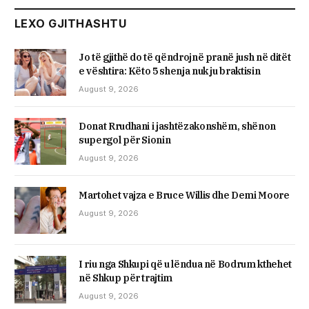
LEXO GJITHASHTU
Jo të gjithë do të qëndrojnë pranë jush në ditët
e vështira: Këto 5 shenja nuk ju braktisin
August 9, 2026
Donat Rrudhani i jashtëzakonshëm, shënon
supergol për Sionin
August 9, 2026
Martohet vajza e Bruce Willis dhe Demi Moore
August 9, 2026
I riu nga Shkupi që u lëndua në Bodrum kthehet
në Shkup për trajtim
August 9, 2026