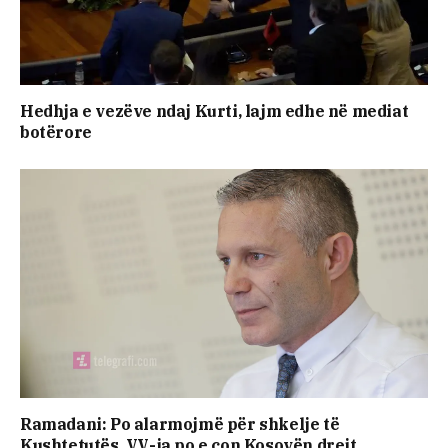
Hedhja e vezëve ndaj Kurti, lajm edhe në mediat
botërore
Ramadani: Po alarmojmë për shkelje të
Kushtetutës, VV-ja po e çon Kosovën drejt