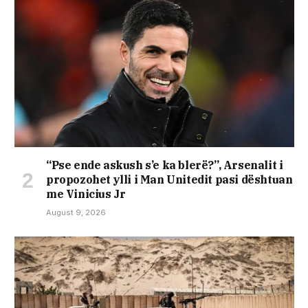
“Pse ende askush s’e ka blerë?”, Arsenalit i
propozohet ylli i Man Unitedit pasi dështuan
me Vinicius Jr
August 9, 2026