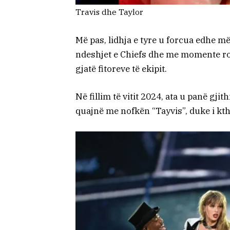
Travis dhe Taylor
Më pas, lidhja e tyre u forcua edhe 
ndeshjet e Chiefs dhe me momente ro
gjatë fitoreve të ekipit.
Në fillim të vitit 2024, ata u panë gjit
quajnë me nofkën “Tayvis”, duke i kt