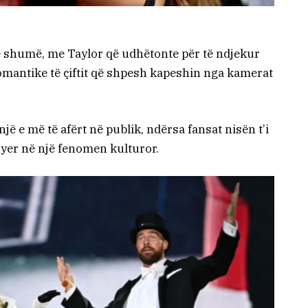
më shumë, me Taylor që udhëtonte për të ndjekur
mantike të çiftit që shpesh kapeshin nga kamerat
hnjë e më të afërt në publik, ndërsa fansat nisën t’i
hyer në një fenomen kulturor.