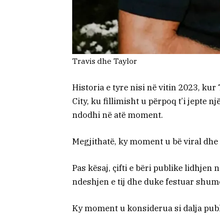
Travis dhe Taylor
Historia e tyre nisi në vitin 2023, ku
City, ku fillimisht u përpoq t’i jepte 
ndodhi në atë moment.
Megjithatë, ky moment u bë viral dh
Pas kësaj, çifti e bëri publike lidhje
ndeshjen e tij dhe duke festuar shu
Ky moment u konsiderua si dalja publ