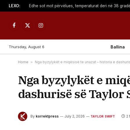
LEXO:
Edhe sot mot përvëlues, temperaturat deri në 38 grad
Facebook
X
Instagram
(Twitter)
Thursday, August 6
Ballina
Home
»
Nga byzylykët e miqësisë te unazat – historia e dashuri
Nga byzylykët e miqës
dashurisë së Taylor 
By
korrektpress
July 2, 2026
2 
TAYLOR SWIFT