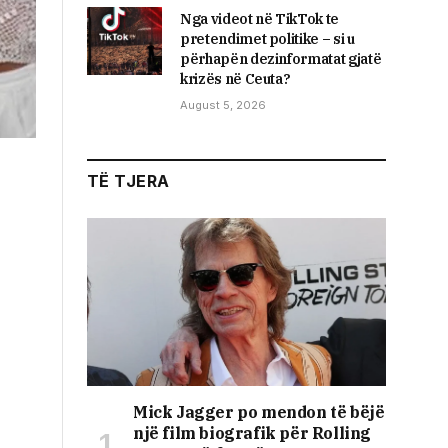
Nga videot në TikTok te
pretendimet politike – si u
përhapën dezinformatat gjatë
krizës në Ceuta?
August 5, 2026
TË TJERA
Mick Jagger po mendon të bëjë
një film biografik për Rolling