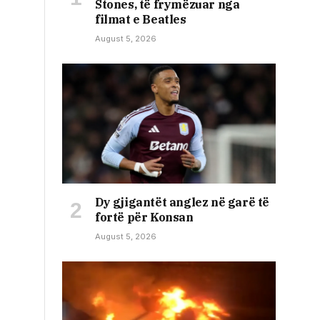
Stones, të frymëzuar nga
filmat e Beatles
August 5, 2026
Dy gjigantët anglez në garë të
fortë për Konsan
August 5, 2026