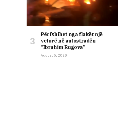
Përfshihet nga flakët një
veturë në autostradën
“Ibrahim Rugova”
August 5, 2026