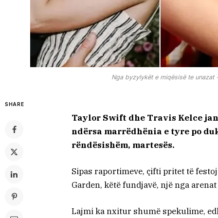
Nga byzylykët e miqësisë te unazat -
SHARE
Taylor Swift dhe Travis Kelce janë
ndërsa marrëdhënia e tyre po duk
rëndësishëm, martesës.
Sipas raportimeve, çifti pritet të fe
Garden, këtë fundjavë, një nga arena
Lajmi ka nxitur shumë spekulime, edhe