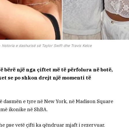
 historia e dashurisë së Taylor Swift dhe Travis Kelce
 bërë një nga çiftet më të përfolura në botë,
et se po shkon drejt një momenti të
stojë dasmën e tyre në New York, në Madison Square
t më ikonike në ShBA.
 pse vetë çifti ka qëndruar mjaft i rezervuar.