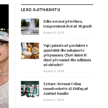
LEXO GJITHASHTU
Edhe sot mot përvëlues,
temperaturat deri në 38 gradë
August 6, 2026
Vaji i palmës në produktet e
qumështit dhe ushqimet e
përpunuara: Çfarë duhet të
dimë për sasinë dhe ndikimin
në shëndet?
August 6, 2026
Zyrtare: Bersant Celina
transferohet te Al-Ettifaq në
Arabinë Saudite
August 5, 2026