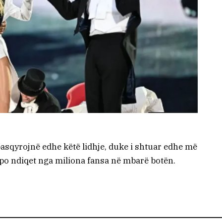
pasqyrojnë edhe këtë lidhje, duke i shtuar edhe më
po ndiqet nga miliona fansa në mbarë botën.