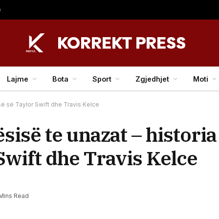
ë
Lajme
Bota
Sport
Zgjedhjet
Moti
së së Taylor Swift dhe Travis Kelce
isë te unazat – historia
Swift dhe Travis Kelce
Mins Read