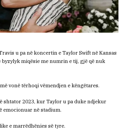
r Travis u pa në koncertin e Taylor Swift në Kansas
një byzylyk miqësie me numrin e tij, gjë që nuk
e më vonë tërhoqi vëmendjen e këngëtares.
n në shtator 2023, kur Taylor u pa duke ndjekur
më emocionuar në stadium.
ike e marrëdhënies së tyre.