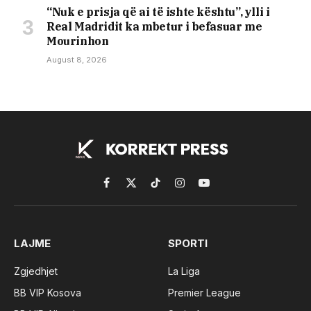
“Nuk e prisja që ai të ishte kështu”, ylli i
Real Madridit ka mbetur i befasuar me
Mourinhon
August 8, 2026
Facebook
X
TikTok
Instagram
YouTube
(Twitter)
LAJME
SPORTI
Zgjedhjet
La Liga
BB VIP Kosova
Premier League