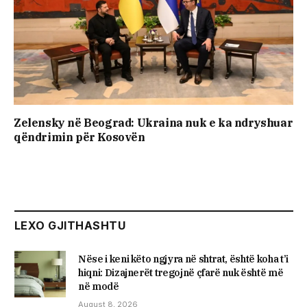
Zelensky në Beograd: Ukraina nuk e ka ndryshuar
qëndrimin për Kosovën
LEXO GJITHASHTU
Nëse i keni këto ngjyra në shtrat, është koha t’i
hiqni: Dizajnerët tregojnë çfarë nuk është më
në modë
August 8, 2026