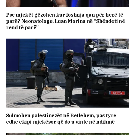
Pse mjekët gëzohen kur foshnja qan për herë të
parë? Neonatologu, Luan Morina në “Shëndeti në
rend të parë”
Sulmohen palestinezët në Betlehem, pas tyre
edhe ekipi mjekësor që do u vinte në ndihmë