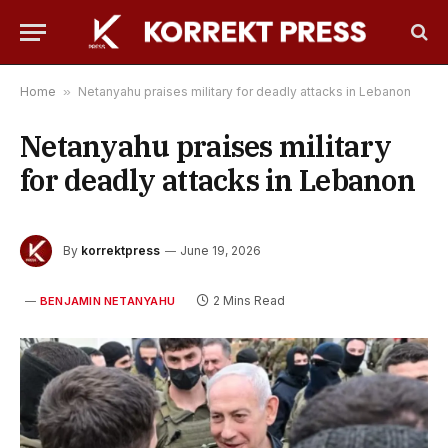
Home
»
Netanyahu praises military for deadly attacks in Lebanon
Netanyahu praises military
for deadly attacks in Lebanon
By
korrektpress
June 19, 2026
2 Mins Read
BENJAMIN NETANYAHU