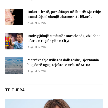
Duket si brirë, por shfaqet në lëkurë: Kjo rritje
mund të jetë shenjë e kancerit të lëkurës
August 8, 2026
Rodri gjithnjë e më afër Barcelonës, zbulohet
oferta e re për yllin e Cityt
August 8, 2026
Marrëveshje miliarda dollarëshe, Gjermania
heq dorë nga projektet e erës në SHBA
August 8, 2026
TË TJERA