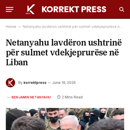
Home
»
Netanyahu lavdëron ushtrinë për sulmet vdekjeprurëse në Liban
Netanyahu lavdëron ushtrinë
për sulmet vdekjeprurëse në
Liban
By
korrektpress
June 19, 2026
2 Mins Read
BENJAMIN NETANYAHU