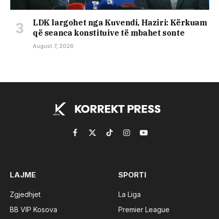
LDK largohet nga Kuvendi, Haziri: Kërkuam
që seanca konstituive të mbahet sonte
August 7, 2026
Facebook
X
TikTok
Instagram
YouTube
(Twitter)
LAJME
SPORTI
Zgjedhjet
La Liga
BB VIP Kosova
Premier League