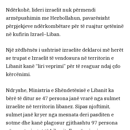
Ndërkohë, lideri izraelit nuk përmendi
armëpushimin me Hezbollahun, pavarësisht
përpjekjeve ndërkombëtare për të ruajtur qetësinë
në kufirin Izrael–Liban.
Një zëdhënës i ushtrisë izraelite deklaroi më herët
se trupat e Izraelit të vendosura në territorin e
Libanit kanë “liri veprimi” për të reaguar ndaj çdo
kërcënimi.
Ndryshe, Ministria e Shëndetësisë e Libanit ka
bërë të ditur se 47 persona janë vrarë nga sulmet
izraelite në territorin libanez. Sipas njoftimit,
sulmet janë kryer nga mesnata deri pasditen e
sotme dhe kanë plagosur gjithashtu 97 persona