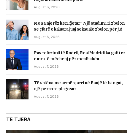
August 8, 2026
Me sa njerëz keni fjetur? Një studim i ri zbulon
se çfarë e kaluara juaj seksuale zbulon për ju!
August 8, 2026
Pas refuzimit të Rodrit, Real Madridi ka gati tre
emra të mëdhenj për mesfushën
August 7, 2026
Të shtëna me armë zjarri në Banjë të Istogut,
një person i plagosur
August 7, 2026
TË TJERA