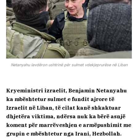
Netanyahu lavdëron ushtrinë për sulmet vdekjeprurëse në Liban
Kryeministri izraelit, Benjamin Netanyahu
ka mbështetur sulmet e fundit ajrore të
Izraelit në Liban, të cilat kanë shkaktuar
dhjetëra viktima, ndërsa nuk ka bërë asnjë
koment për marrëveshjen e armëpushimit me
grupin e mbështetur nga Irani, Hezbollah.