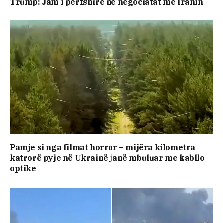
Trump: Jam i përfshirë në negociatat me Iranin
Pamje si nga filmat horror – mijëra kilometra
katrorë pyje në Ukrainë janë mbuluar me kabllo
optike