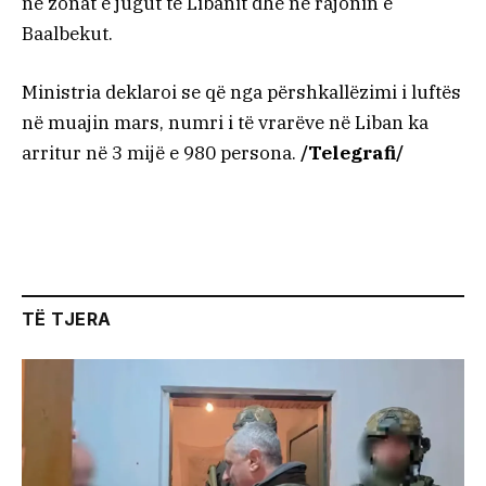
në zonat e jugut të Libanit dhe në rajonin e
Baalbekut.
Ministria deklaroi se që nga përshkallëzimi i luftës
në muajin mars, numri i të vrarëve në Liban ka
arritur në 3 mijë e 980 persona.
/Telegrafi/
TË TJERA