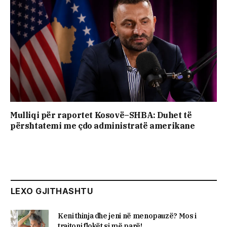
Mulliqi për raportet Kosovë–SHBA: Duhet të
përshtatemi me çdo administratë amerikane
LEXO GJITHASHTU
Keni thinja dhe jeni në menopauzë? Mos i
trajtoni flokët si më parë!