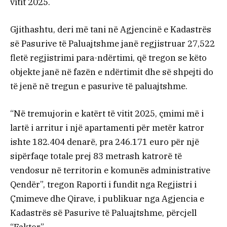
vitit 2025.
Gjithashtu, deri më tani në Agjencinë e Kadastrës
së Pasurive të Paluajtshme janë regjistruar 27,522
fletë regjistrimi para-ndërtimi, që tregon se këto
objekte janë në fazën e ndërtimit dhe së shpejti do
të jenë në tregun e pasurive të paluajtshme.
“Në tremujorin e katërt të vitit 2025, çmimi më i
lartë i arritur i një apartamenti për metër katror
ishte 182.404 denarë, pra 246.171 euro për një
sipërfaqe totale prej 83 metrash katrorë të
vendosur në territorin e komunës administrative
Qendër”, tregon Raporti i fundit nga Regjistri i
Çmimeve dhe Qirave, i publikuar nga Agjencia e
Kadastrës së Pasurive të Paluajtshme, përcjell