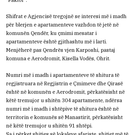
“Faktor”.
Shifrat e Agjencisë tregojnë se interesi më i madh
për blerjen e apartamenteve vazhdon të jetë në
komunën Qendër, ku çmimi mesatar i
apartamenteve është gjithashtu më i larti.
Menjëherë pas Qendrës vjen Karposhi, pastaj
komuna e Aerodromit, Kisella Vodës, Ohrit.
Numri më i madh i apartamenteve të shitura të
regjistruara në Regjistrin e Çmimeve dhe Qirasë
është në komunën e Aerodromit, përkatësisht në
këtë tremujor u shitën 304 apartamente, ndërsa
numri më i madh i shtëpive të shitura është në
territorin e komunës së Manastirit, përkatësisht
në këtë tremujor u shitën 91 shtëpi.
Sa i përket shitjes së lokaleve afariste, shitjet më të