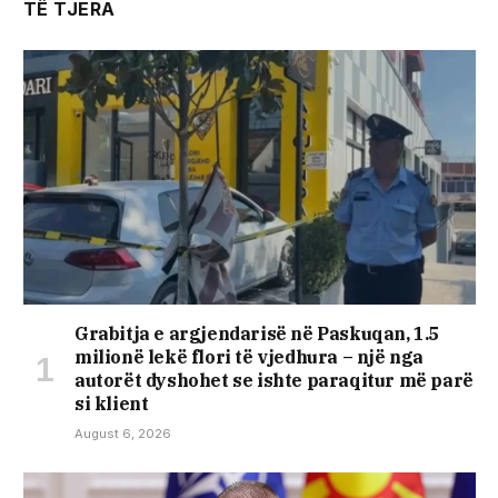
TË TJERA
Grabitja e argjendarisë në Paskuqan, 1.5
milionë lekë flori të vjedhura – një nga
autorët dyshohet se ishte paraqitur më parë
si klient
August 6, 2026