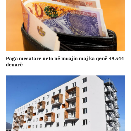
Paga mesatare neto në muajin maj ka qenë 49.544
denarë