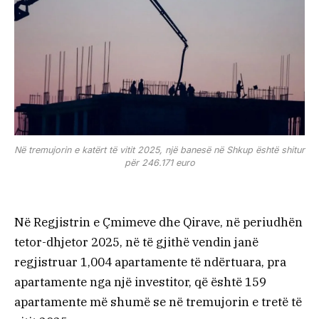
Në tremujorin e katërt të vitit 2025, një banesë në Shkup është shitur
për 246.171 euro
Në Regjistrin e Çmimeve dhe Qirave, në periudhën
tetor-dhjetor 2025, në të gjithë vendin janë
regjistruar 1,004 apartamente të ndërtuara, pra
apartamente nga një investitor, që është 159
apartamente më shumë se në tremujorin e tretë të