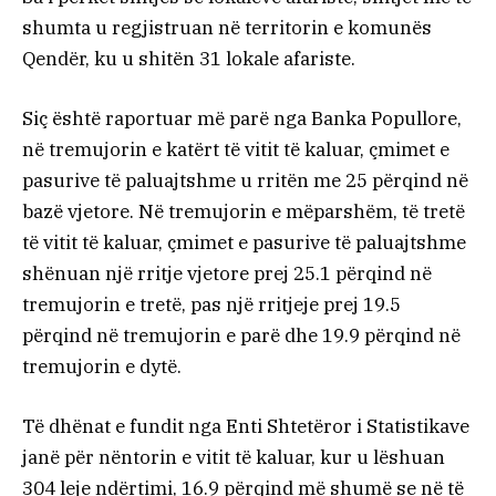
shumta u regjistruan në territorin e komunës
Qendër, ku u shitën 31 lokale afariste.
Siç është raportuar më parë nga Banka Popullore,
në tremujorin e katërt të vitit të kaluar, çmimet e
pasurive të paluajtshme u rritën me 25 përqind në
bazë vjetore. Në tremujorin e mëparshëm, të tretë
të vitit të kaluar, çmimet e pasurive të paluajtshme
shënuan një rritje vjetore prej 25.1 përqind në
tremujorin e tretë, pas një rritjeje prej 19.5
përqind në tremujorin e parë dhe 19.9 përqind në
tremujorin e dytë.
Të dhënat e fundit nga Enti Shtetëror i Statistikave
janë për nëntorin e vitit të kaluar, kur u lëshuan
304 leje ndërtimi, 16.9 përqind më shumë se në të