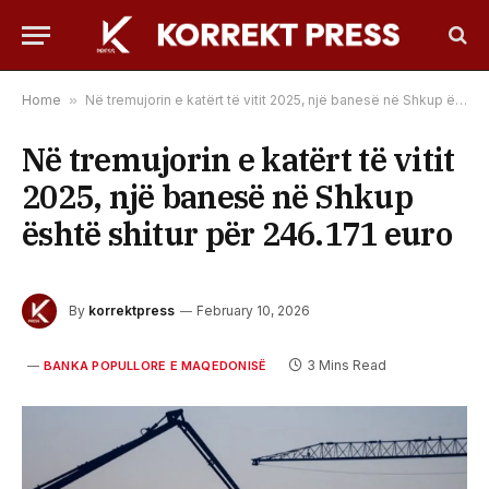
Home
»
Në tremujorin e katërt të vitit 2025, një banesë në Shkup është shitur për 246.171 euro
Në tremujorin e katërt të vitit
2025, një banesë në Shkup
është shitur për 246.171 euro
By
korrektpress
February 10, 2026
3 Mins Read
BANKA POPULLORE E MAQEDONISË