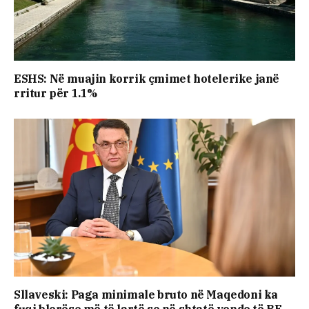
ESHS: Në muajin korrik çmimet hotelerike janë
rritur për 1.1%
Sllaveski: Paga minimale bruto në Maqedoni ka
fuqi blerëse më të lartë se në shtatë vende të BE-