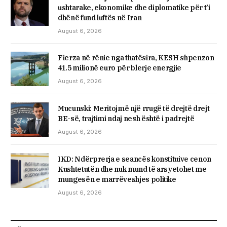
ushtarake, ekonomike dhe diplomatike për t’i
dhënë fund luftës në Iran
August 6, 2026
Fierza në rënie nga thatësira, KESH shpenzon
41.5 milionë euro për blerje energjie
August 6, 2026
Mucunski: Meritojmë një rrugë të drejtë drejt
BE-së, trajtimi ndaj nesh është i padrejtë
August 6, 2026
IKD: Ndërprerja e seancës konstituive cenon
Kushtetutën dhe nuk mund të arsyetohet me
mungesën e marrëveshjes politike
August 6, 2026