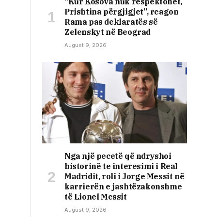
“Kur Kosova nuk respektohet,
Prishtina përgjigjet”, reagon
Rama pas deklaratës së
Zelenskyt në Beograd
August 9, 2026
Nga një pecetë që ndryshoi
historinë te interesimi i Real
Madridit, roli i Jorge Messit në
karrierën e jashtëzakonshme
të Lionel Messit
August 9, 2026