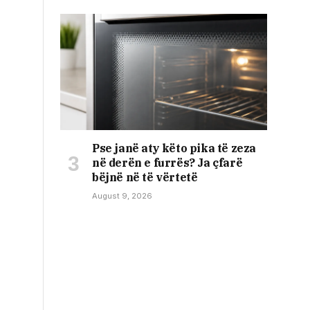
Pse janë aty këto pika të zeza
në derën e furrës? Ja çfarë
bëjnë në të vërtetë
August 9, 2026