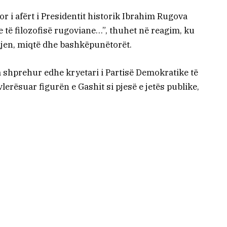
r i afërt i Presidentit historik Ibrahim Rugova
 të filozofisë rugoviane…”, thuhet në reagim, ku
jen, miqtë dhe bashkëpunëtorët.
 shprehur edhe kryetari i Partisë Demokratike të
lerësuar figurën e Gashit si pjesë e jetës publike,