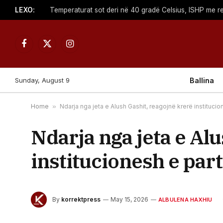
LEXO:
Facebook
X
Instagram
(Twitter)
Sunday, August 9
Ballina
Home
»
Ndarja nga jeta e Alush Gashit, reagojnë krerë institucio
Ndarja nga jeta e Al
institucionesh e part
By
korrektpress
May 15, 2026
ALBULENA HAXHIU