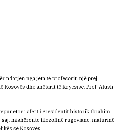
r ndarjen nga jeta të profesorit, një prej
ë Kosovës dhe anëtarit të Kryesisë, Prof. Alush
punëtor i afërt i Presidentit historik Ibrahim
s saj, mishëronte filozofinë rugoviane, maturinë
likës së Kosovës.