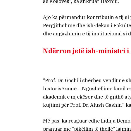
së Kosovës”, ka shkruar Haxhiu.
Ajo ka përmendur kontributin e tij si 
Përgjithshme dhe ish-dekan i Fakulteti
dhe angazhimin e tij institucional si 
Ndërron jetë ish-ministri i
“Prof. Dr. Gashi i shërbeu vendit në
historisë sonë… Ngushëllime familje
akademik e mjekësor dhe të gjithë at
kujtimi për Prof. Dr. Alush Gashin”, k
Më pas, ka reaguar edhe Lidhja Demokr
pranuar me “pikëllim të thellë” lajmi