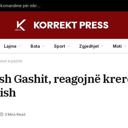
Temperaturat sot deri në 40 gradë Celsius, ISHP me rekomandime për mbrojtje shëndetësore
Lajme
Bota
Sport
Zgjedhjet
Moti
nesh e partish
ush Gashit, reagojnë krer
ish
3 Mins Read