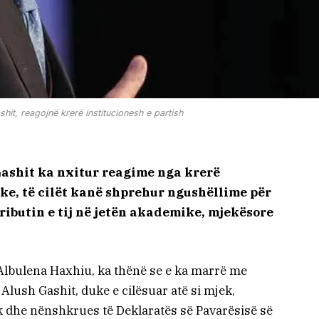
hit, reagojnë krerë institucionesh e partish
 Gashit ka nxitur reagime nga krerë
ike, të cilët kanë shprehur ngushëllime për
ributin e tij në jetën akademike, mjekësore
 Albulena Haxhiu, ka thënë se e ka marrë me
 Alush Gashit, duke e cilësuar atë si mjek,
ik dhe nënshkrues të Deklaratës së Pavarësisë së