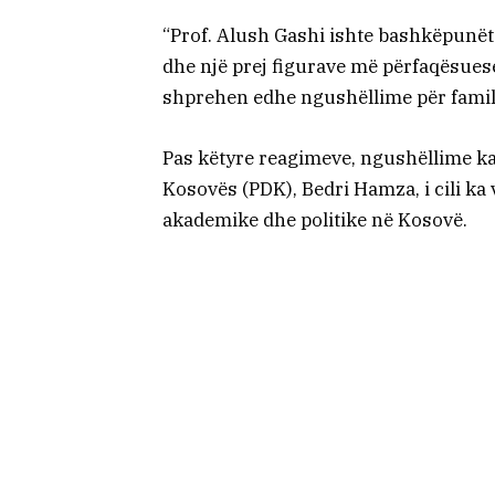
“Prof. Alush Gashi ishte bashkëpunëto
dhe një prej figurave më përfaqësuese
shprehen edhe ngushëllime për famil
Pas këtyre reagimeve, ngushëllime ka
Kosovës (PDK), Bedri Hamza, i cili ka v
akademike dhe politike në Kosovë.