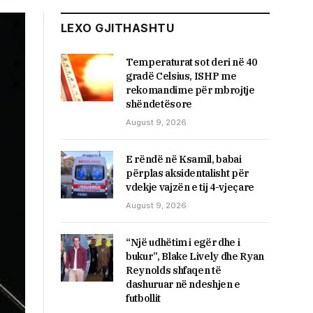
LEXO GJITHASHTU
Temperaturat sot deri në 40
gradë Celsius, ISHP me
rekomandime për mbrojtje
shëndetësore
August 9, 2026
E rëndë në Ksamil, babai
përplas aksidentalisht për
vdekje vajzën e tij 4-vjeçare
August 9, 2026
“Një udhëtim i egër dhe i
bukur”, Blake Lively dhe Ryan
Reynolds shfaqen të
dashuruar në ndeshjen e
futbollit