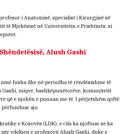
profesor i Anatomisë, specialist i Kirurgjisë së
t të Mjekësisë në Universitetin e Prishtinës, si
deputet.
 Shëndetësisë, Alush Gashi
 shumë fusha dhe në periudha të rëndësishme të
s Gashi, miqve, bashkëpunëtorëve, komunitetit
yre që e njohën e punuan me të. I përjetshëm qoftë
a përfunduar ajo.
atike e Kosovës (LDK), e cila ka njoftuar se ka
n për vdekjen e profesorit Alush Gashi, duke e