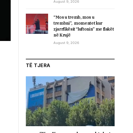
August 9, 2026
“Mos u tremb, mos u
trembni”, momentet kur
zjarrfikësit “luftonin” me flakët
në Krujë
August 9, 2026
TË TJERA