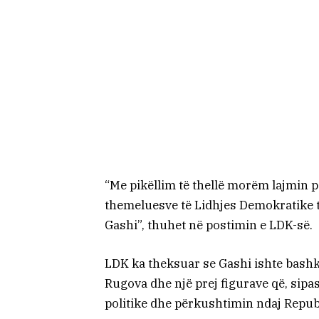
“Me pikëllim të thellë morëm lajmin pë
themeluesve të Lidhjes Demokratike t
Gashi”, thuhet në postimin e LDK-së.
LDK ka theksuar se Gashi ishte bashkë
Rugova dhe një prej figurave që, sipa
politike dhe përkushtimin ndaj Repub