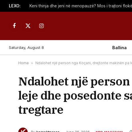
LEXO:
Keni thinja dhe jeni në menopauzë? Mos i trajtoni flokë
Facebook
X
Instagram
(Twitter)
Saturday, August 8
Ballina
Home
»
Ndalohet një person nga Koçani, drejtonte makinën pa 
Ndalohet një person
leje dhe posedonte 
tregtare