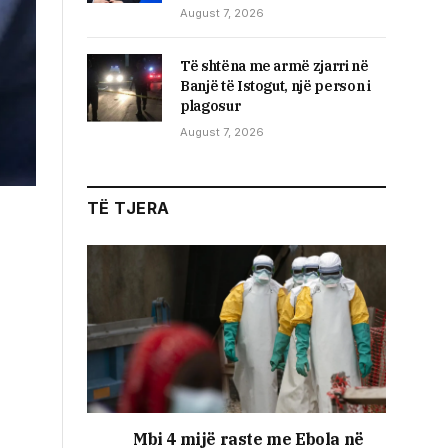
August 7, 2026
Të shtëna me armë zjarri në
Banjë të Istogut, një person i
plagosur
August 7, 2026
TË TJERA
Mbi 4 mijë raste me Ebola në