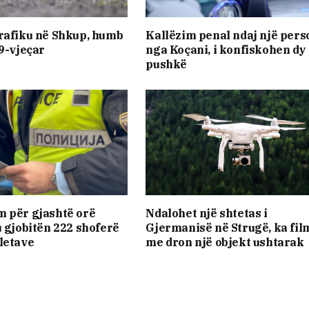
rafiku në Shkup, humb
Kallëzim penal ndaj një pers
19-vjeçar
nga Koçani, i konfiskohen dy
pushkë
 për gjashtë orë
Ndalohet një shtetas i
u gjobitën 222 shoferë
Gjermanisë në Strugë, ka fil
letave
me dron një objekt ushtarak