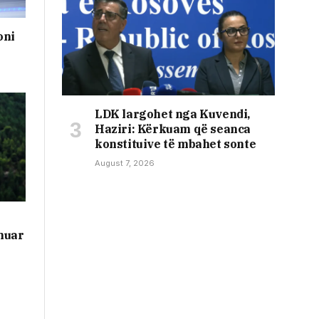
oni
LDK largohet nga Kuvendi,
Haziri: Kërkuam që seanca
konstituive të mbahet sonte
August 7, 2026
muar