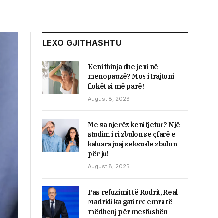
LEXO GJITHASHTU
Keni thinja dhe jeni në
menopauzë? Mos i trajtoni
flokët si më parë!
August 8, 2026
Me sa njerëz keni fjetur? Një
studim i ri zbulon se çfarë e
kaluara juaj seksuale zbulon
për ju!
August 8, 2026
Pas refuzimit të Rodrit, Real
Madridi ka gati tre emra të
mëdhenj për mesfushën