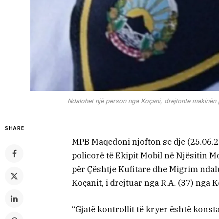
Ndalohet një person nga Koçani, drejtonte makinën 
SHARE
MPB Maqedoni njofton se dje (25.06.2
policorë të Ekipit Mobil në Njësitin
për Çështje Kufitare dhe Migrim ndal
Koçanit, i drejtuar nga R.A. (37) nga K
“Gjatë kontrollit të kryer është kons