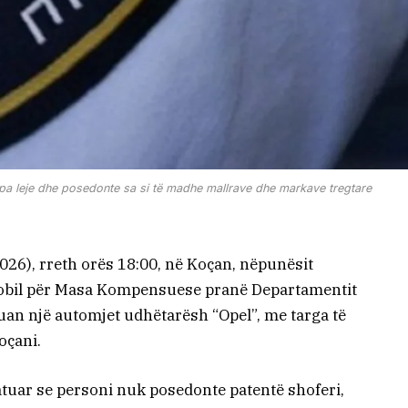
pa leje dhe posedonte sa si të madhe mallrave dhe markave tregtare
026), rreth orës 18:00, në Koçan, nëpunësit
 Mobil për Masa Kompensuese pranë Departamentit
uan një automjet udhëtarësh “Opel”, me targa të
oçani.
tatuar se personi nuk posedonte patentë shoferi,