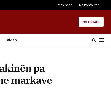
Rreth nesh
Na kontaktoni
NA NDIQNI
Video
makinën pa
dhe markave