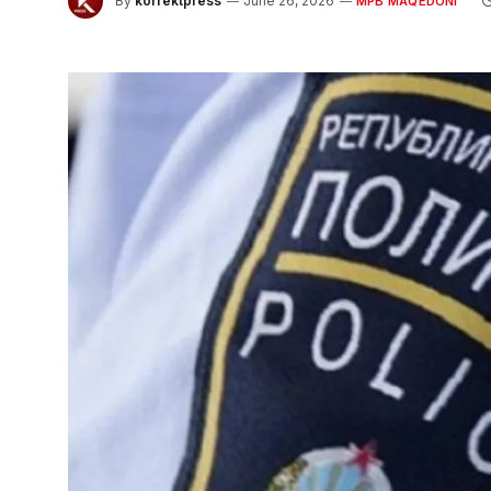
By
korrektpress
June 26, 2026
MPB MAQEDONI