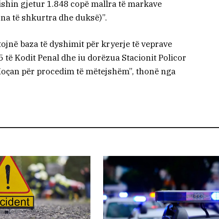
 ishin gjetur 1.848 copë mallra të markave
lona të shkurtra dhe duksë)”.
stojnë baza të dyshimit për kryerje të veprave
5 të Kodit Penal dhe iu dorëzua Stacionit Policor
oçan për procedim të mëtejshëm”, thonë nga