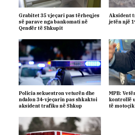
Grabitet 35 vjeçari pas tërheqjes
Aksident t
së parave nga bankomati në
jetën një 
Qendër të Shkupit
Policia sekuestron veturën dhe
MPB: Vetëm
ndalon 34-vjeçarin pas shkaktoi
kontrollë 
aksident trafiku në Shkup
të motoçik