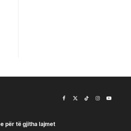
Facebook
X
TikTok
Instagram
YouTube
(Twitter)
e për të gjitha lajmet