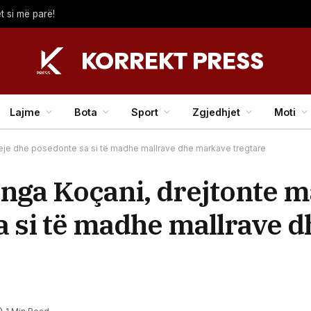
t si më parë!
Lajme
Bota
Sport
Zgjedhjet
Moti
leje dhe posedonte sa si të madhe mallrave dhe markave tregtare
 nga Koçani, drejtonte 
sa si të madhe mallrave 