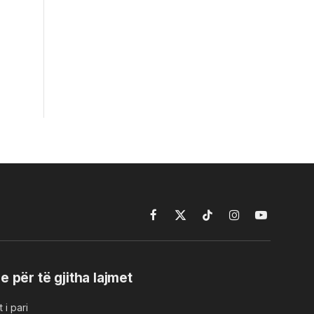
Facebook
X
TikTok
Instagram
YouTube
(Twitter)
e për të gjitha lajmet
 i pari