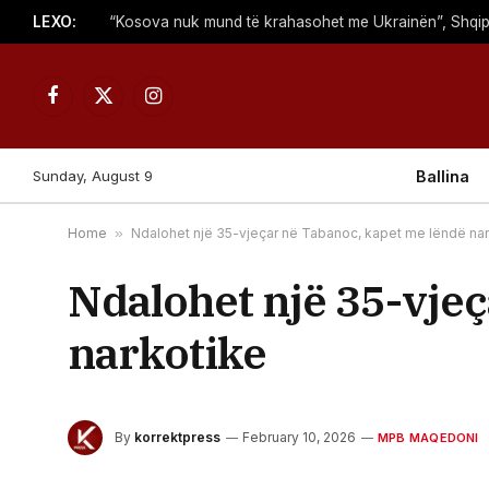
LEXO:
Facebook
X
Instagram
(Twitter)
Sunday, August 9
Ballina
Home
»
Ndalohet një 35-vjeçar në Tabanoc, kapet me lëndë nar
Ndalohet një 35-vje
narkotike
By
korrektpress
February 10, 2026
MPB MAQEDONI