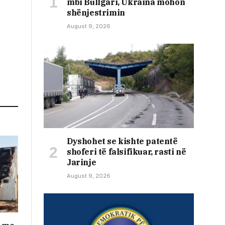
mbi Bullgari, Ukraina mohon
shënjestrimin
August 9, 2026
Dyshohet se kishte patentë
shoferi të falsifikuar, rasti në
Jarinje
August 9, 2026