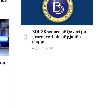
n me
BDI: 83 seanca në Qeveri pa
procesverbale në gjuhën
shqipe
August 9, 2026
oni