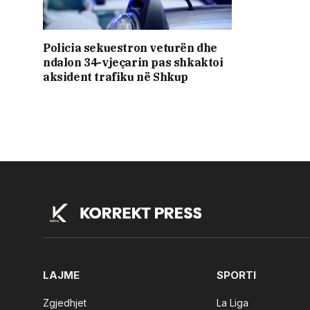
Policia sekuestron veturën dhe
ndalon 34-vjeçarin pas shkaktoi
aksident trafiku në Shkup
LAJME
SPORTI
Zgjedhjet
La Liga