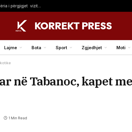
“Kosova nuk mund të krahasohet me Ukrainën”, Shqipëria i përgjigjet vizitës së Zelenskyt në Serbi
Lajme
Bota
Sport
Zgjedhjet
Moti
kotike
çar në Tabanoc, kapet me
1 Min Read