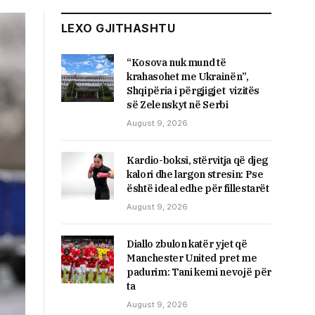
LEXO GJITHASHTU
“Kosova nuk mund të
krahasohet me Ukrainën”,
Shqipëria i përgjigjet vizitës
së Zelenskyt në Serbi
August 9, 2026
Kardio-boksi, stërvitja që djeg
kalori dhe largon stresin: Pse
është ideal edhe për fillestarët
August 9, 2026
Diallo zbulon katër yjet që
Manchester United pret me
padurim: Tani kemi nevojë për
ta
August 9, 2026