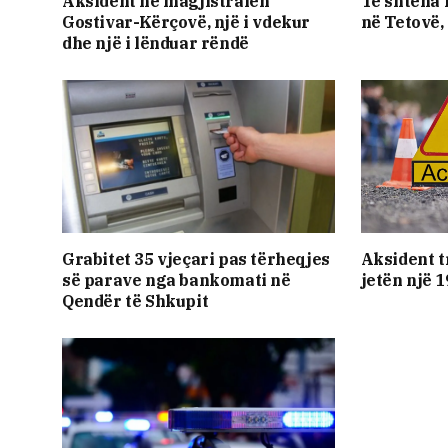
Aksident në magjistralen
Të shtëna
Gostivar-Kërçovë, një i vdekur
në Tetovë,
dhe një i lënduar rëndë
Grabitet 35 vjeçari pas tërheqjes
Aksident t
së parave nga bankomati në
jetën një 
Qendër të Shkupit