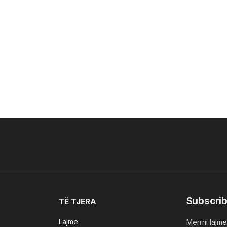
Subscrib
TË TJERA
Lajme
Merrni lajmet