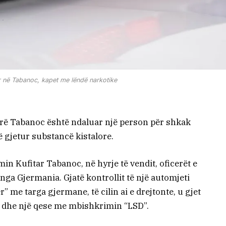
r në Tabanoc, kapet me lëndë narkotike
arë Tabanoc është ndaluar një person për shkak
në gjetur substancë kistalore.
in Kufitar Tabanoc, në hyrje të vendit, oficerët e
) nga Gjermania. Gjatë kontrollit të një automjeti
me targa gjermane, të cilin ai e drejtonte, u gjet
e dhe një qese me mbishkrimin “LSD”.