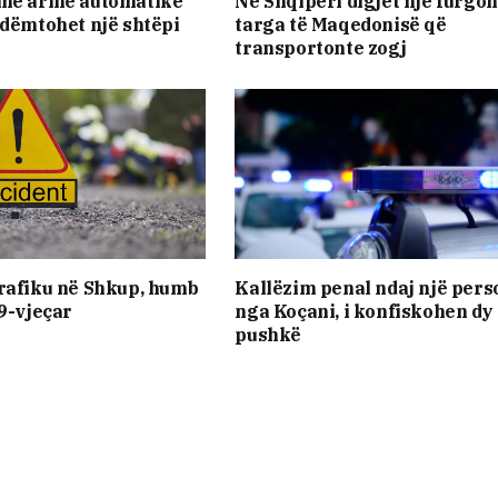
 me armë automatike
Në Shqipëri digjet një furgo
 dëmtohet një shtëpi
targa të Maqedonisë që
transportonte zogj
rafiku në Shkup, humb
Kallëzim penal ndaj një pers
19-vjeçar
nga Koçani, i konfiskohen dy
pushkë