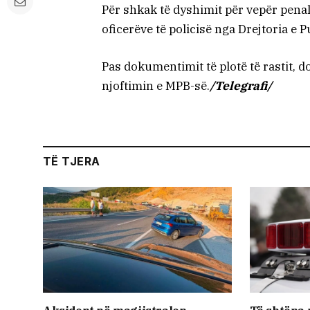
Për shkak të dyshimit për vepër penale
oficerëve të policisë nga Drejtoria 
Pas dokumentimit të plotë të rastit, d
njoftimin e MPB-së.
/Telegrafi/
TË TJERA