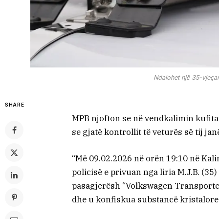
Ndalohet një 35-vjeça
SHARE
MPB njofton se në vendkalimin kufit
se gjatë kontrollit të veturës së tij ja
“Më 09.02.2026 në orën 19:10 në Kalim
policisë e privuan nga liria M.J.B. (35
pasagjerësh “Volkswagen Transporter” 
dhe u konfiskua substancë kristalor