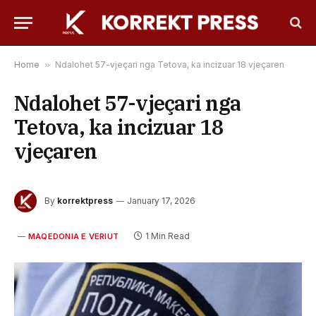
Home
»
Ndalohet 57-vjeçari nga Tetova, ka incizuar 18 vjeçaren
Ndalohet 57-vjeçari nga
Tetova, ka incizuar 18
vjeçaren
By
korrektpress
January 17, 2026
1 Min Read
MAQEDONIA E VERIUT