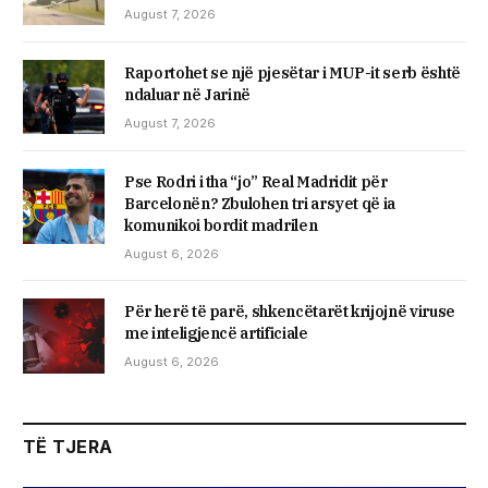
August 7, 2026
Raportohet se një pjesëtar i MUP-it serb është
ndaluar në Jarinë
August 7, 2026
Pse Rodri i tha “jo” Real Madridit për
Barcelonën? Zbulohen tri arsyet që ia
komunikoi bordit madrilen
August 6, 2026
Për herë të parë, shkencëtarët krijojnë viruse
me inteligjencë artificiale
August 6, 2026
TË TJERA