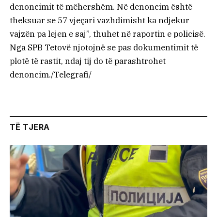
denoncimit të mëhershëm. Në denoncim është
theksuar se 57 vjeçari vazhdimisht ka ndjekur
vajzën pa lejen e saj”, thuhet në raportin e policisë.
Nga SPB Tetovë njotojnë se pas dokumentimit të
plotë të rastit, ndaj tij do të parashtrohet
denoncim./Telegrafi/
TË TJERA