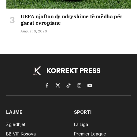
UEFA njofton dy ndryshime të mëdha për
garat evropiane
August 6, 2026
Facebook
X
TikTok
Instagram
YouTube
(Twitter)
LAJME
SPORTI
Zgjedhjet
La Liga
BB VIP Kosova
Premier League