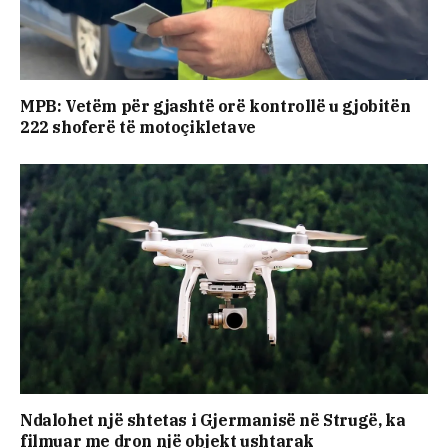
MPB: Vetëm për gjashtë orë kontrollë u gjobitën
222 shoferë të motoçikletave
Ndalohet një shtetas i Gjermanisë në Strugë, ka
filmuar me dron një objekt ushtarak