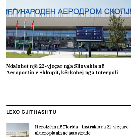
Ndalohet një 22-vjeçar nga Sllovakia në
Aeroportin e Shkupit, kërkohej nga Interpoli
LEXO GJITHASHTU
Heroizëm në Florida – instruktorja 21-vjeçare
ul aeroplanin në autostradë