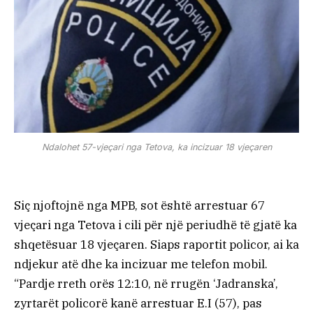
Ndalohet 57-vjeçari nga Tetova, ka incizuar 18 vjeçaren
Siç njoftojnë nga MPB, sot është arrestuar 67
vjeçari nga Tetova i cili për një periudhë të gjatë ka
shqetësuar 18 vjeçaren. Siaps raportit policor, ai ka
ndjekur atë dhe ka incizuar me telefon mobil.
“Pardje rreth orës 12:10, në rrugën ‘Jadranska’,
zyrtarët policorë kanë arrestuar E.I (57), pas