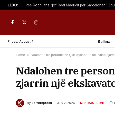
LEXO:
Facebook
X
Instagram
(Twitter)
Friday, August 7
Ballina
Home
»
Ndalohen tre persona në Çair, dyshohen se i vunë zjarri
Ndalohen tre persona
zjarrin një ekskavat
By
korrektpress
July 2, 2026
MPB MAQEDONI