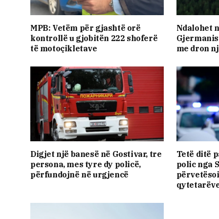
MPB: Vetëm për gjashtë orë
Ndalohet n
kontrollë u gjobitën 222 shoferë
Gjermanisë
të motoçikletave
me dron nj
Digjet një banesë në Gostivar, tre
Tetë ditë 
persona, mes tyre dy policë,
polic nga 
përfundojnë në urgjencë
përvetësoi
qytetarëv