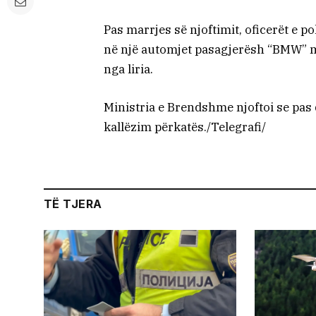
Pas marrjes së njoftimit, oficerët e p
në një automjet pasagjerësh “BMW” me 
nga liria.
Ministria e Brendshme njoftoi se pas d
kallëzim përkatës./Telegrafi/
TË TJERA