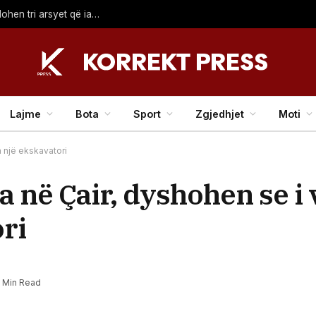
Pse Rodri i tha “jo” Real Madridit për Barcelonën? Zbulohen tri arsyet që ia komunikoi bordit madrilen
Lajme
Bota
Sport
Zgjedhjet
Moti
n një ekskavatori
 në Çair, dyshohen se i
ori
1 Min Read