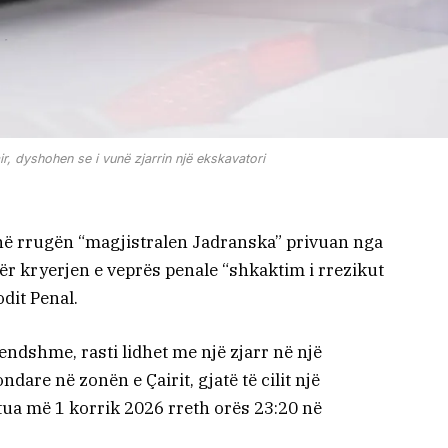
r, dyshohen se i vunë zjarrin një ekskavatori
në rrugën “magjistralen Jadranska” privuan nga
 për kryerjen e veprës penale “shkaktim i rrezikut
dit Penal.
endshme, rasti lidhet me një zjarr në një
are në zonën e Çairit, gjatë të cilit një
tua më 1 korrik 2026 rreth orës 23:20 në