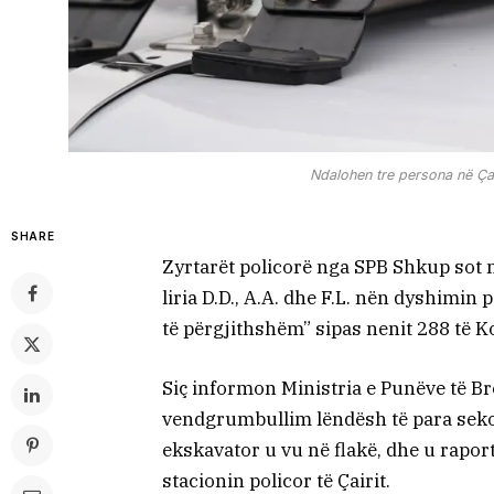
Ndalohen tre persona në Çai
SHARE
Zyrtarët policorë nga SPB Shkup sot 
liria D.D., A.A. dhe F.L. nën dyshimin
të përgjithshëm” sipas nenit 288 të Ko
Siç informon Ministria e Punëve të Br
vendgrumbullim lëndësh të para sekond
ekskavator u vu në flakë, dhe u rapor
stacionin policor të Çairit.