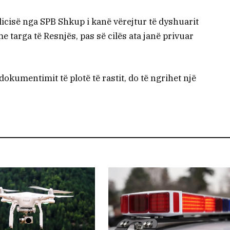
olicisë nga SPB Shkup i kanë vërejtur të dyshuarit
targa të Resnjës, pas së cilës ata janë privuar
okumentimit të plotë të rastit, do të ngrihet një