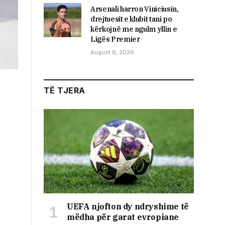
Arsenali harron Viniciusin,
drejtuesit e klubit tani po
kërkojnë me ngulm yllin e
Ligës Premier
August 6, 2026
TË TJERA
UEFA njofton dy ndryshime të
mëdha për garat evropiane