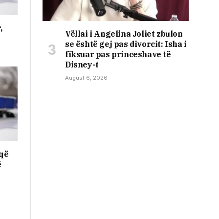
,
Vëllai i Angelina Joliet zbulon
se është gej pas divorcit: Isha i
fiksuar pas princeshave të
Disney-t
August 6, 2026
 që
ë