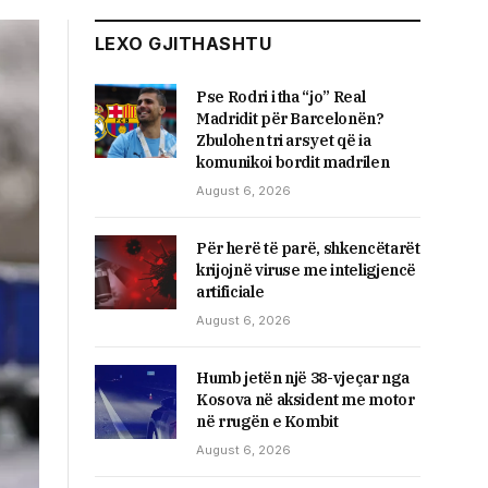
LEXO GJITHASHTU
Pse Rodri i tha “jo” Real
Madridit për Barcelonën?
Zbulohen tri arsyet që ia
komunikoi bordit madrilen
August 6, 2026
Për herë të parë, shkencëtarët
krijojnë viruse me inteligjencë
artificiale
August 6, 2026
Humb jetën një 38-vjeçar nga
Kosova në aksident me motor
në rrugën e Kombit
August 6, 2026