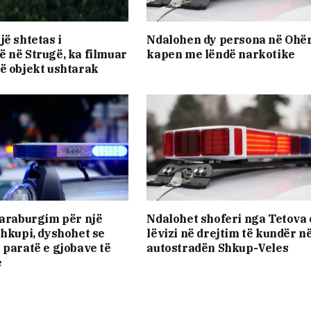
jë shtetas i
Ndalohen dy persona në Ohër
 në Strugë, ka filmuar
kapen me lëndë narkotike
ë objekt ushtarak
paraburgim për një
Ndalohet shoferi nga Tetova
Shkupi, dyshohet se
lëvizi në drejtim të kundër n
 paratë e gjobave të
autostradën Shkup-Veles
e