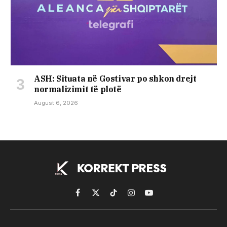
ASH: Situata në Gostivar po shkon drejt
normalizimit të plotë
August 6, 2026
Facebook
X
TikTok
Instagram
YouTube
(Twitter)