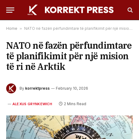
Home
»
NATO në fazën përfundimtare të planifikimit për një mision të ri në Arktik
NATO në fazën përfundimtare
të planifikimit për një mision
të ri në Arktik
By
korrektpress
February 10, 2026
2 Mins Read
ALEXUS GRYNKEWICH