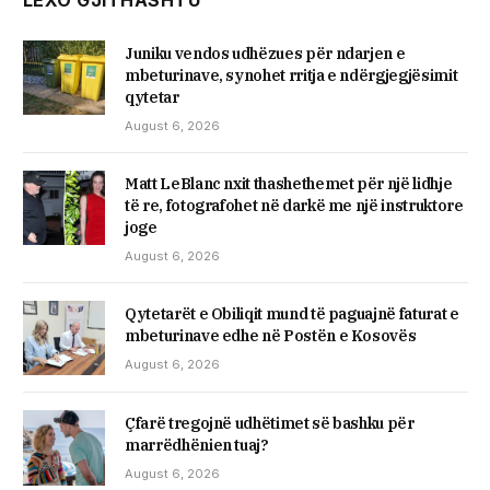
LEXO GJITHASHTU
Juniku vendos udhëzues për ndarjen e
mbeturinave, synohet rritja e ndërgjegjësimit
qytetar
August 6, 2026
Matt LeBlanc nxit thashethemet për një lidhje
të re, fotografohet në darkë me një instruktore
joge
August 6, 2026
Qytetarët e Obiliqit mund të paguajnë faturat e
mbeturinave edhe në Postën e Kosovës
August 6, 2026
Çfarë tregojnë udhëtimet së bashku për
marrëdhënien tuaj?
August 6, 2026