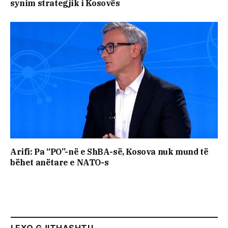
synim strategjik i Kosovës
Arifi: Pa “PO”-në e ShBA-së, Kosova nuk mund të
bëhet anëtare e NATO-s