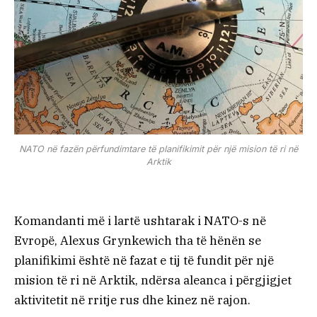
NATO në fazën përfundimtare të planifikimit për një mision të ri në
Arktik
Komandanti më i lartë ushtarak i NATO-s në
Evropë, Alexus Grynkewich tha të hënën se
planifikimi është në fazat e tij të fundit për një
mision të ri në Arktik, ndërsa aleanca i përgjigjet
aktivitetit në rritje rus dhe kinez në rajon.