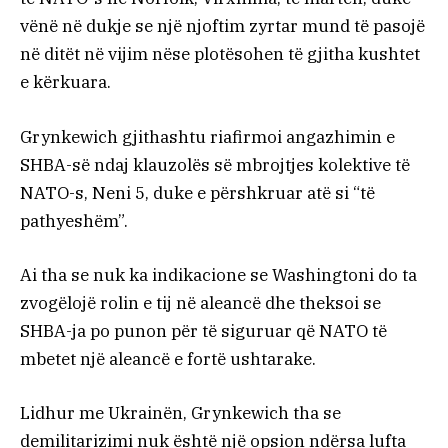
vënë në dukje se një njoftim zyrtar mund të pasojë
në ditët në vijim nëse plotësohen të gjitha kushtet
e kërkuara.
Grynkewich gjithashtu riafirmoi angazhimin e
SHBA-së ndaj klauzolës së mbrojtjes kolektive të
NATO-s, Neni 5, duke e përshkruar atë si “të
pathyeshëm”.
Ai tha se nuk ka indikacione se Washingtoni do ta
zvogëlojë rolin e tij në aleancë dhe theksoi se
SHBA-ja po punon për të siguruar që NATO të
mbetet një aleancë e fortë ushtarake.
Lidhur me Ukrainën, Grynkewich tha se
demilitarizimi nuk është një opsion ndërsa lufta