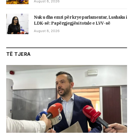
August 8, 2026
Nuk u dha emri për kryeparlamentar, Lushaku i
LDK-së: Papërgjegjësi totale e LVV-së
August 8, 2026
TË TJERA