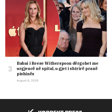
Babai i Reese Witherspoon dërgohet me
urgjencë në spital, u gjet i shtrirë pranë
pishinës
August 8, 2026