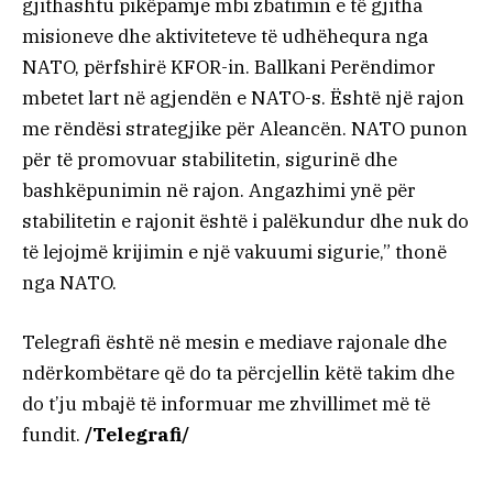
gjithashtu pikëpamje mbi zbatimin e të gjitha
misioneve dhe aktiviteteve të udhëhequra nga
NATO, përfshirë KFOR-in. Ballkani Perëndimor
mbetet lart në agjendën e NATO-s. Është një rajon
me rëndësi strategjike për Aleancën. NATO punon
për të promovuar stabilitetin, sigurinë dhe
bashkëpunimin në rajon. Angazhimi ynë për
stabilitetin e rajonit është i palëkundur dhe nuk do
të lejojmë krijimin e një vakuumi sigurie,” thonë
nga NATO.
Telegrafi është në mesin e mediave rajonale dhe
ndërkombëtare që do ta përcjellin këtë takim dhe
do t’ju mbajë të informuar me zhvillimet më të
fundit.
/Telegrafi/