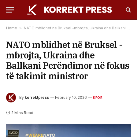
Home
»
NATO mblidhet në Bruksel -mbrojta, Ukraina dhe Ballkani Perëndimor në fokus të takimit ministror
NATO mblidhet në Bruksel -
mbrojta, Ukraina dhe
Ballkani Perëndimor në fokus
të takimit ministror
By
korrektpress
February 10, 2026
KFOR
2 Mins Read