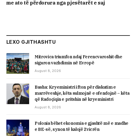
me ato të përdorura nga pjesëtarët e saj
LEXO GJITHASHTU
Mitrovica triumfon ndaj Ferencvaroshit dhe
siguron vazhdimin në Evropë
August 8, 2026
Basha: Kryeministri i fton për diskutim e
marrëveshje, këta sulmojnë e ofendojnë – këta
që Radoçiqin e pritshin në kryeministri
August 8, 2026
Polonia bëhet ekonomia e gjashtë më e madhe
e BE-së, synon të kalojë Zvicrën