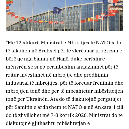
“Më 12 shkurt, Ministrat e Mbrojtjes të NATO-s do
të takohen në Bruksel për të vlerësuar progresin e
bërë që nga Samiti në Hagë, duke përfshirë
mënyrën se si po përmbushin angazhimet për të
rritur investimet në mbrojtje dhe prodhimin
industrial të mbrojtjes, për të forcuar frenimin dhe
mbrojtjen tonë dhe për të mbështetur mbështetjen
tonë për Ukrainën. Ata do të diskutojnë përgatitjet
për Samitin e ardhshëm të NATO-s në Ankara, i cili
do të zhvillohet më 7-8 korrik 2026. Ministrat do të
diskutojnë gjithashtu mbështetjen e