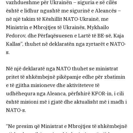
vazhdueshme për Ukrainën – siguria e së cilës
është e lidhur ngushtë me sigurinë e Aleancës –
në një takim të Këshillit NATO-Ukrainë, me
Ministrin e Mbrojtjes të Ukrainës, Mykhailo
Fedorov, dhe Përfaqësuesen e Lartë të BE-së, Kaja
Kallas”, thuhet në deklaratën nga zyrtarët e NATO-
s.
Në një deklaratë nga NATO thuhet se ministrat
pritet të shkëmbejnë pikëpamje edhe për zbatimin
e të gjitha misioneve dhe aktiviteteve të
udhëhequra nga Aleanca, përfshirë KFOR-in, i cili
është misioni më i gjatë dhe aktualisht më i madh i
NATO-s.
“Ne presim që Ministrat e Mbrojtjes të shkëmbejnë